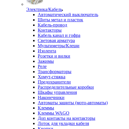
Электрика/Кабель
Автоматический выключатель
Щиты метал и пластик
Кабель-провод
Контакторы
Кабель канал и гофра
Световая арматура
Мультиметры/Клещи
Изолента
Розетки и вилки
Зажимы
Реле
Трансформаторы
Хомут-стяжка
Предохранители
Распределительные коробки
Шкафы управления
Наконечники
Автоматы защиты (мото-автоматы)
Клеммы
Клеммы WAGO
Доп контакты на контакторы
Лоток для укладки кабеля
Кнопки