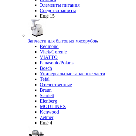
Элементы питания
Средства защиты
Ещё 15
Запчасти для бытовых мясорубок
Redmond
Vitek/Gorenje
VIATTO
Panasonic/Polaris
Bosch
Универсальные запасные части
Tefal
Отечественные
Braun
Scarlett
Elenberg
MOULINEX
Kenwood
Zelmer
Ещё 4