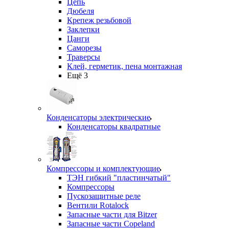
Цепь
Дюбеля
Крепеж резьбовой
Заклепки
Цанги
Саморезы
Траверсы
Клей, герметик, пена монтажная
Ещё 3
Конденсаторы электрические
Конденсаторы квадратные
Компрессоры и комплектующие
ТЭН гибкий "пластинчатый"
Компрессоры
Пускозащитные реле
Вентили Rotalock
Запасные части для Bitzer
Запасные части Copeland