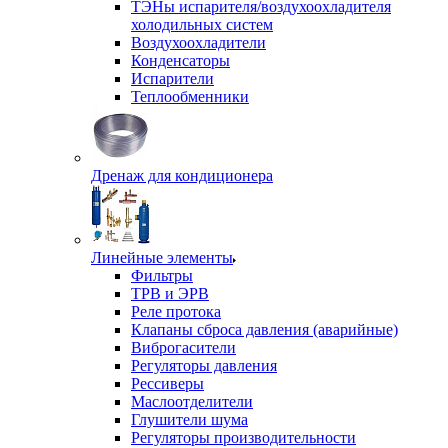
ТЭНы испарителя/воздухоохладителя
холодильных систем
Воздухоохладители
Конденсаторы
Испарители
Теплообменники
Дренаж для кондиционера
Линейные элементы
Фильтры
ТРВ и ЭРВ
Реле протока
Клапаны сброса давления (аварийные)
Виброгасители
Регуляторы давления
Рессиверы
Маслоотделители
Глушители шума
Регуляторы производительности