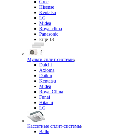
Gree
Hisense
Kentatsu
LG
Midea
Royal clima
Panasonic
Ещё 13
Мульти сплит-системы
Daichi
Axioma
Daikin
Kentatsu
Midea
Royal Clima
Funai
Hitachi
LG
Кассетные сплит-системы
Ballu