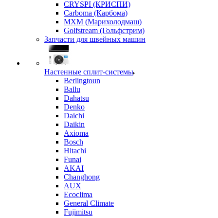
CRYSPI (КРИСПИ)
Carboma (Карбома)
MXM (Марихолодмаш)
Golfstream (Гольфстрим)
Запчасти для швейных машин
Настенные сплит-системы
Berlingtoun
Ballu
Dahatsu
Denko
Daichi
Daikin
Axioma
Bosch
Hitachi
Funai
AKAI
Changhong
AUX
Ecoclima
General Climate
Fujimitsu