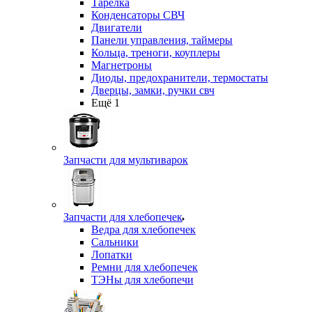
Тарелка
Конденсаторы СВЧ
Двигатели
Панели управления, таймеры
Кольца, треноги, коуплеры
Магнетроны
Диоды, предохранители, термостаты
Дверцы, замки, ручки свч
Ещё 1
Запчасти для мультиварок
Запчасти для хлебопечек
Ведра для хлебопечек
Сальники
Лопатки
Ремни для хлебопечек
ТЭНы для хлебопечи