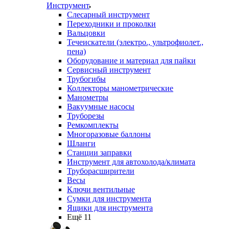
Инструмент
Слесарный инструмент
Переходники и проколки
Вальцовки
Течеискатели (электро., ультрофиолет.,
пена)
Оборудование и материал для пайки
Сервисный инструмент
Трубогибы
Коллекторы манометрические
Манометры
Вакуумные насосы
Труборезы
Ремкомплекты
Многоразовые баллоны
Шланги
Станции заправки
Инструмент для автохолода/климата
Труборасширители
Весы
Ключи вентильные
Сумки для инструмента
Ящики для инструмента
Ещё 11