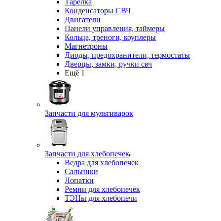
Тарелка
Конденсаторы СВЧ
Двигатели
Панели управления, таймеры
Кольца, треноги, коуплеры
Магнетроны
Диоды, предохранители, термостаты
Дверцы, замки, ручки свч
Ещё 1
Запчасти для мультиварок
Запчасти для хлебопечек
Ведра для хлебопечек
Сальники
Лопатки
Ремни для хлебопечек
ТЭНы для хлебопечи