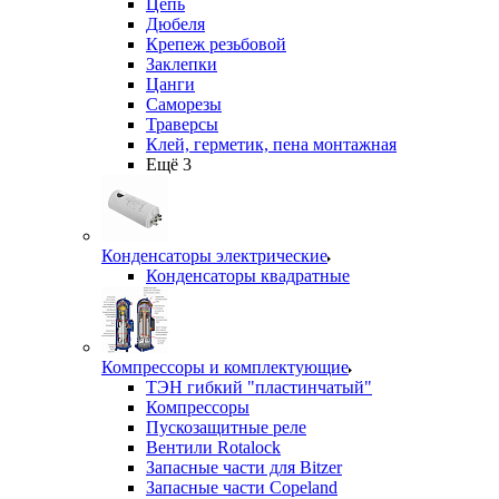
Цепь
Дюбеля
Крепеж резьбовой
Заклепки
Цанги
Саморезы
Траверсы
Клей, герметик, пена монтажная
Ещё 3
Конденсаторы электрические
Конденсаторы квадратные
Компрессоры и комплектующие
ТЭН гибкий "пластинчатый"
Компрессоры
Пускозащитные реле
Вентили Rotalock
Запасные части для Bitzer
Запасные части Copeland