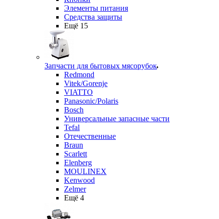
Элементы питания
Средства защиты
Ещё 15
Запчасти для бытовых мясорубок
Redmond
Vitek/Gorenje
VIATTO
Panasonic/Polaris
Bosch
Универсальные запасные части
Tefal
Отечественные
Braun
Scarlett
Elenberg
MOULINEX
Kenwood
Zelmer
Ещё 4