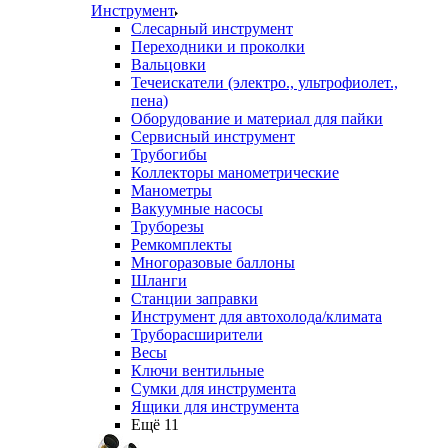
Инструмент
Слесарный инструмент
Переходники и проколки
Вальцовки
Течеискатели (электро., ультрофиолет.,
пена)
Оборудование и материал для пайки
Сервисный инструмент
Трубогибы
Коллекторы манометрические
Манометры
Вакуумные насосы
Труборезы
Ремкомплекты
Многоразовые баллоны
Шланги
Станции заправки
Инструмент для автохолода/климата
Труборасширители
Весы
Ключи вентильные
Сумки для инструмента
Ящики для инструмента
Ещё 11