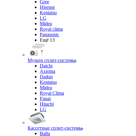
Gree
Hisense
Kentatsu
LG
Midea
Royal clima
Panasonic
Ещё 13
Мульти сплит-системы
Daichi
Axioma
Daikin
Kentatsu
Midea
Royal Clima
Funai
Hitachi
LG
Кассетные сплит-системы
Ballu