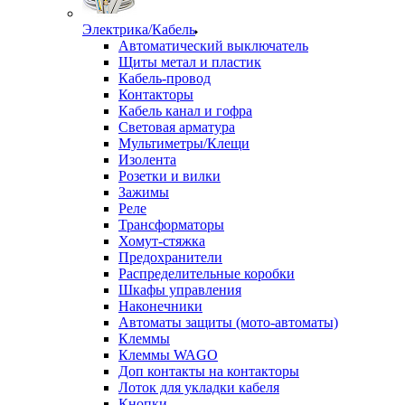
Электрика/Кабель
Автоматический выключатель
Щиты метал и пластик
Кабель-провод
Контакторы
Кабель канал и гофра
Световая арматура
Мультиметры/Клещи
Изолента
Розетки и вилки
Зажимы
Реле
Трансформаторы
Хомут-стяжка
Предохранители
Распределительные коробки
Шкафы управления
Наконечники
Автоматы защиты (мото-автоматы)
Клеммы
Клеммы WAGO
Доп контакты на контакторы
Лоток для укладки кабеля
Кнопки