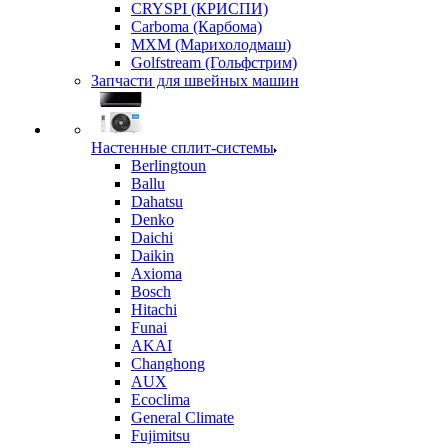
CRYSPI (КРИСПИ)
Carboma (Карбома)
MXM (Марихолодмаш)
Golfstream (Гольфстрим)
Запчасти для швейных машин
Настенные сплит-системы
Berlingtoun
Ballu
Dahatsu
Denko
Daichi
Daikin
Axioma
Bosch
Hitachi
Funai
AKAI
Changhong
AUX
Ecoclima
General Climate
Fujimitsu