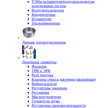
ТЭНы испарителя/воздухоохладителя
холодильных систем
Воздухоохладители
Конденсаторы
Испарители
Теплообменники
Дренаж для кондиционера
Линейные элементы
Фильтры
ТРВ и ЭРВ
Реле протока
Клапаны сброса давления (аварийные)
Виброгасители
Регуляторы давления
Рессиверы
Маслоотделители
Глушители шума
Регуляторы производительности