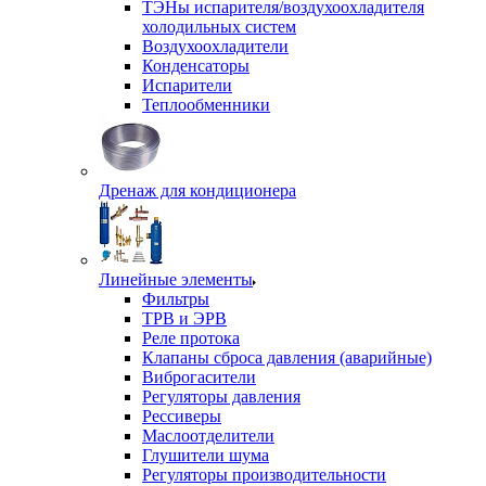
ТЭНы испарителя/воздухоохладителя
холодильных систем
Воздухоохладители
Конденсаторы
Испарители
Теплообменники
Дренаж для кондиционера
Линейные элементы
Фильтры
ТРВ и ЭРВ
Реле протока
Клапаны сброса давления (аварийные)
Виброгасители
Регуляторы давления
Рессиверы
Маслоотделители
Глушители шума
Регуляторы производительности