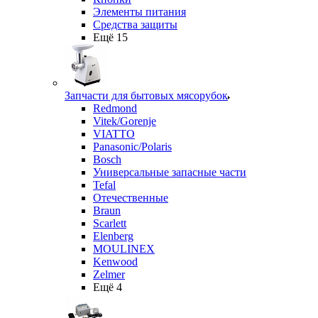
Элементы питания
Средства защиты
Ещё 15
Запчасти для бытовых мясорубок
Redmond
Vitek/Gorenje
VIATTO
Panasonic/Polaris
Bosch
Универсальные запасные части
Tefal
Отечественные
Braun
Scarlett
Elenberg
MOULINEX
Kenwood
Zelmer
Ещё 4