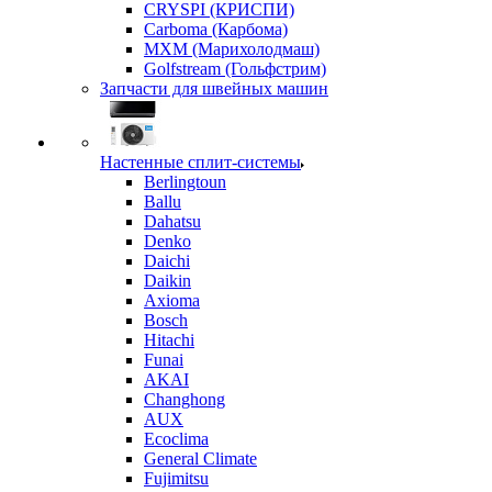
CRYSPI (КРИСПИ)
Carboma (Карбома)
MXM (Марихолодмаш)
Golfstream (Гольфстрим)
Запчасти для швейных машин
Настенные сплит-системы
Berlingtoun
Ballu
Dahatsu
Denko
Daichi
Daikin
Axioma
Bosch
Hitachi
Funai
AKAI
Changhong
AUX
Ecoclima
General Climate
Fujimitsu