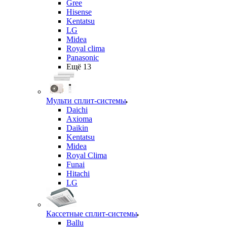
Gree
Hisense
Kentatsu
LG
Midea
Royal clima
Panasonic
Ещё 13
Мульти сплит-системы
Daichi
Axioma
Daikin
Kentatsu
Midea
Royal Clima
Funai
Hitachi
LG
Кассетные сплит-системы
Ballu