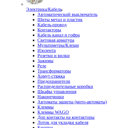
Электрика/Кабель
Автоматический выключатель
Щиты метал и пластик
Кабель-провод
Контакторы
Кабель канал и гофра
Световая арматура
Мультиметры/Клещи
Изолента
Розетки и вилки
Зажимы
Реле
Трансформаторы
Хомут-стяжка
Предохранители
Распределительные коробки
Шкафы управления
Наконечники
Автоматы защиты (мото-автоматы)
Клеммы
Клеммы WAGO
Доп контакты на контакторы
Лоток для укладки кабеля
Кнопки