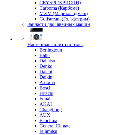
CRYSPI (КРИСПИ)
Carboma (Карбома)
MXM (Марихолодмаш)
Golfstream (Гольфстрим)
Запчасти для швейных машин
Настенные сплит-системы
Berlingtoun
Ballu
Dahatsu
Denko
Daichi
Daikin
Axioma
Bosch
Hitachi
Funai
AKAI
Changhong
AUX
Ecoclima
General Climate
Fujimitsu