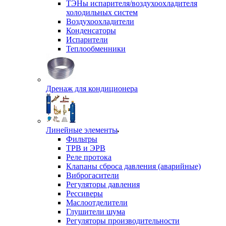
ТЭНы испарителя/воздухоохладителя
холодильных систем
Воздухоохладители
Конденсаторы
Испарители
Теплообменники
Дренаж для кондиционера
Линейные элементы
Фильтры
ТРВ и ЭРВ
Реле протока
Клапаны сброса давления (аварийные)
Виброгасители
Регуляторы давления
Рессиверы
Маслоотделители
Глушители шума
Регуляторы производительности