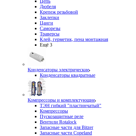
Цепь
Дюбеля
Крепеж резьбовой
Заклепки
Цанги
Саморезы
Траверсы
Клей, герметик, пена монтажная
Ещё 3
Конденсаторы электрические
Конденсаторы квадратные
Компрессоры и комплектующие
ТЭН гибкий "пластинчатый"
Компрессоры
Пускозащитные реле
Вентили Rotalock
Запасные части для Bitzer
Запасные части Copeland