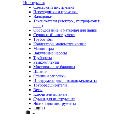
Инструмент
Слесарный инструмент
Переходники и проколки
Вальцовки
Течеискатели (электро., ультрофиолет.,
пена)
Оборудование и материал для пайки
Сервисный инструмент
Трубогибы
Коллекторы манометрические
Манометры
Вакуумные насосы
Труборезы
Ремкомплекты
Многоразовые баллоны
Шланги
Станции заправки
Инструмент для автохолода/климата
Труборасширители
Весы
Ключи вентильные
Сумки для инструмента
Ящики для инструмента
Ещё 11