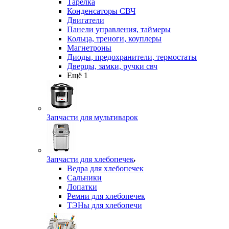
Тарелка
Конденсаторы СВЧ
Двигатели
Панели управления, таймеры
Кольца, треноги, коуплеры
Магнетроны
Диоды, предохранители, термостаты
Дверцы, замки, ручки свч
Ещё 1
Запчасти для мультиварок
Запчасти для хлебопечек
Ведра для хлебопечек
Сальники
Лопатки
Ремни для хлебопечек
ТЭНы для хлебопечи