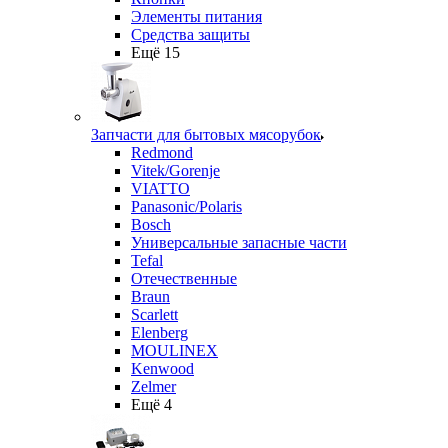
Элементы питания
Средства защиты
Ещё 15
Запчасти для бытовых мясорубок
Redmond
Vitek/Gorenje
VIATTO
Panasonic/Polaris
Bosch
Универсальные запасные части
Tefal
Отечественные
Braun
Scarlett
Elenberg
MOULINEX
Kenwood
Zelmer
Ещё 4