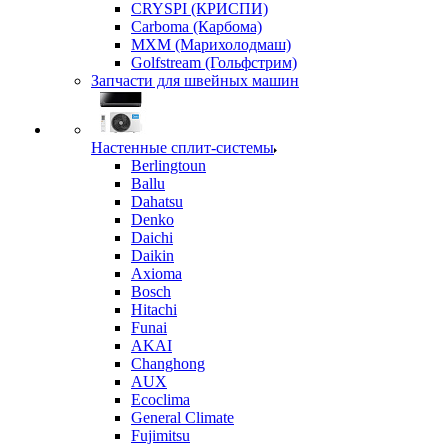
CRYSPI (КРИСПИ)
Carboma (Карбома)
MXM (Марихолодмаш)
Golfstream (Гольфстрим)
Запчасти для швейных машин
Настенные сплит-системы
Berlingtoun
Ballu
Dahatsu
Denko
Daichi
Daikin
Axioma
Bosch
Hitachi
Funai
AKAI
Changhong
AUX
Ecoclima
General Climate
Fujimitsu