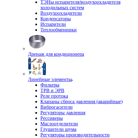
ТЭНы испарителя/воздухоохладителя
холодильных систем
Воздухоохладители
Конденсаторы
Испарители
Теплообменники
Дренаж для кондиционера
Линейные элементы
Фильтры
ТРВ и ЭРВ
Реле протока
Клапаны сброса давления (аварийные)
Виброгасители
Регуляторы давления
Рессиверы
Маслоотделители
Глушители шума
Регуляторы производительности