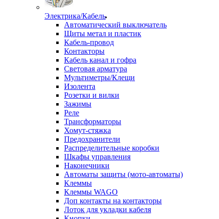
Электрика/Кабель
Автоматический выключатель
Щиты метал и пластик
Кабель-провод
Контакторы
Кабель канал и гофра
Световая арматура
Мультиметры/Клещи
Изолента
Розетки и вилки
Зажимы
Реле
Трансформаторы
Хомут-стяжка
Предохранители
Распределительные коробки
Шкафы управления
Наконечники
Автоматы защиты (мото-автоматы)
Клеммы
Клеммы WAGO
Доп контакты на контакторы
Лоток для укладки кабеля
Кнопки