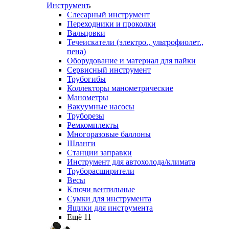
Инструмент
Слесарный инструмент
Переходники и проколки
Вальцовки
Течеискатели (электро., ультрофиолет.,
пена)
Оборудование и материал для пайки
Сервисный инструмент
Трубогибы
Коллекторы манометрические
Манометры
Вакуумные насосы
Труборезы
Ремкомплекты
Многоразовые баллоны
Шланги
Станции заправки
Инструмент для автохолода/климата
Труборасширители
Весы
Ключи вентильные
Сумки для инструмента
Ящики для инструмента
Ещё 11