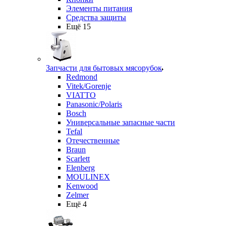
Элементы питания
Средства защиты
Ещё 15
Запчасти для бытовых мясорубок
Redmond
Vitek/Gorenje
VIATTO
Panasonic/Polaris
Bosch
Универсальные запасные части
Tefal
Отечественные
Braun
Scarlett
Elenberg
MOULINEX
Kenwood
Zelmer
Ещё 4