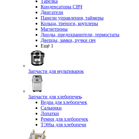
Тарелка
Конденсаторы СВЧ
Двигатели
Панели управления, таймеры
Кольца, треноги, коуплеры
Магнетроны
Диоды, предохранители, термостаты
Дверцы, замки, ручки свч
Ещё 1
Запчасти для мультиварок
Запчасти для хлебопечек
Ведра для хлебопечек
Сальники
Лопатки
Ремни для хлебопечек
ТЭНы для хлебопечи