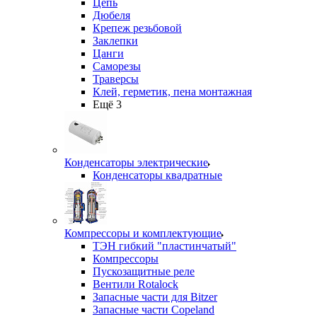
Цепь
Дюбеля
Крепеж резьбовой
Заклепки
Цанги
Саморезы
Траверсы
Клей, герметик, пена монтажная
Ещё 3
Конденсаторы электрические
Конденсаторы квадратные
Компрессоры и комплектующие
ТЭН гибкий "пластинчатый"
Компрессоры
Пускозащитные реле
Вентили Rotalock
Запасные части для Bitzer
Запасные части Copeland