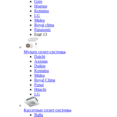
Gree
Hisense
Kentatsu
LG
Midea
Royal clima
Panasonic
Ещё 13
Мульти сплит-системы
Daichi
Axioma
Daikin
Kentatsu
Midea
Royal Clima
Funai
Hitachi
LG
Кассетные сплит-системы
Ballu