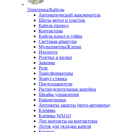
Электрика/Кабель
Автоматический выключатель
Щиты метал и пластик
Кабель-провод
Контакторы
Кабель канал и гофра
Световая арматура
Мультиметры/Клещи
Изолента
Розетки и вилки
Зажимы
Реле
Трансформаторы
Хомут-стяжка
Предохранители
Распределительные коробки
Шкафы управления
Наконечники
Автоматы защиты (мото-автоматы)
Клеммы
Клеммы WAGO
Доп контакты на контакторы
Лоток для укладки кабеля
Кнопки