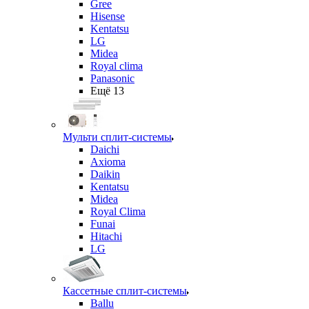
Gree
Hisense
Kentatsu
LG
Midea
Royal clima
Panasonic
Ещё 13
Мульти сплит-системы
Daichi
Axioma
Daikin
Kentatsu
Midea
Royal Clima
Funai
Hitachi
LG
Кассетные сплит-системы
Ballu