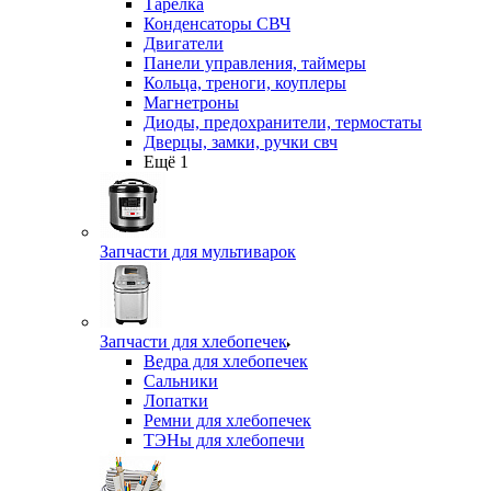
Тарелка
Конденсаторы СВЧ
Двигатели
Панели управления, таймеры
Кольца, треноги, коуплеры
Магнетроны
Диоды, предохранители, термостаты
Дверцы, замки, ручки свч
Ещё 1
Запчасти для мультиварок
Запчасти для хлебопечек
Ведра для хлебопечек
Сальники
Лопатки
Ремни для хлебопечек
ТЭНы для хлебопечи