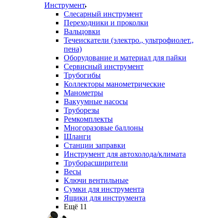
Инструмент
Слесарный инструмент
Переходники и проколки
Вальцовки
Течеискатели (электро., ультрофиолет.,
пена)
Оборудование и материал для пайки
Сервисный инструмент
Трубогибы
Коллекторы манометрические
Манометры
Вакуумные насосы
Труборезы
Ремкомплекты
Многоразовые баллоны
Шланги
Станции заправки
Инструмент для автохолода/климата
Труборасширители
Весы
Ключи вентильные
Сумки для инструмента
Ящики для инструмента
Ещё 11