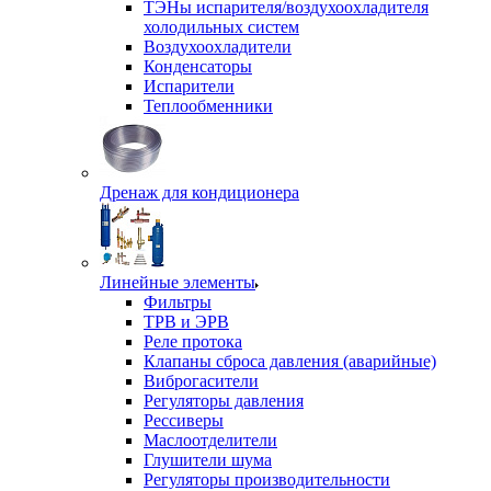
ТЭНы испарителя/воздухоохладителя
холодильных систем
Воздухоохладители
Конденсаторы
Испарители
Теплообменники
Дренаж для кондиционера
Линейные элементы
Фильтры
ТРВ и ЭРВ
Реле протока
Клапаны сброса давления (аварийные)
Виброгасители
Регуляторы давления
Рессиверы
Маслоотделители
Глушители шума
Регуляторы производительности