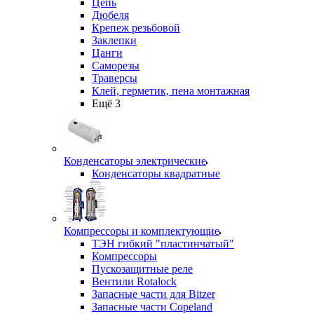
Цепь
Дюбеля
Крепеж резьбовой
Заклепки
Цанги
Саморезы
Траверсы
Клей, герметик, пена монтажная
Ещё 3
Конденсаторы электрические
Конденсаторы квадратные
Компрессоры и комплектующие
ТЭН гибкий "пластинчатый"
Компрессоры
Пускозащитные реле
Вентили Rotalock
Запасные части для Bitzer
Запасные части Copeland