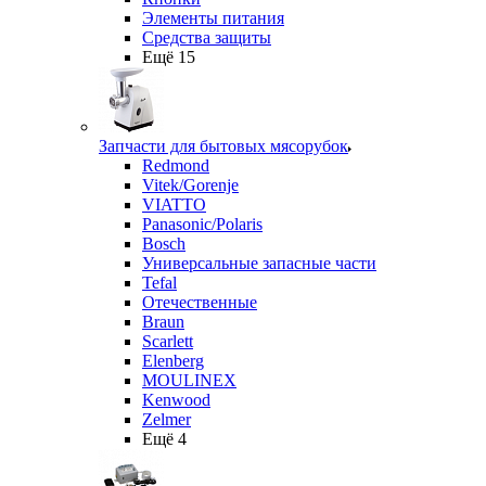
Элементы питания
Средства защиты
Ещё 15
Запчасти для бытовых мясорубок
Redmond
Vitek/Gorenje
VIATTO
Panasonic/Polaris
Bosch
Универсальные запасные части
Tefal
Отечественные
Braun
Scarlett
Elenberg
MOULINEX
Kenwood
Zelmer
Ещё 4