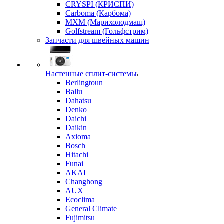
CRYSPI (КРИСПИ)
Carboma (Карбома)
MXM (Марихолодмаш)
Golfstream (Гольфстрим)
Запчасти для швейных машин
Настенные сплит-системы
Berlingtoun
Ballu
Dahatsu
Denko
Daichi
Daikin
Axioma
Bosch
Hitachi
Funai
AKAI
Changhong
AUX
Ecoclima
General Climate
Fujimitsu