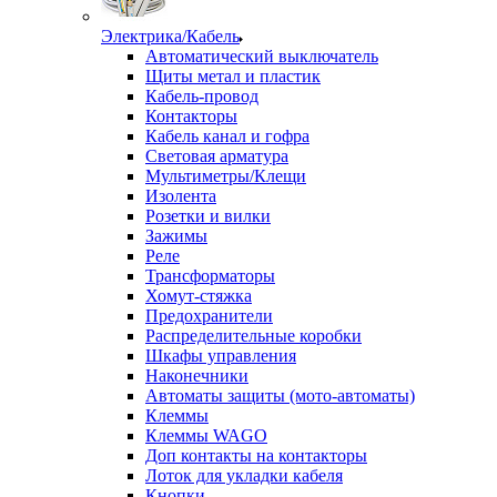
Электрика/Кабель
Автоматический выключатель
Щиты метал и пластик
Кабель-провод
Контакторы
Кабель канал и гофра
Световая арматура
Мультиметры/Клещи
Изолента
Розетки и вилки
Зажимы
Реле
Трансформаторы
Хомут-стяжка
Предохранители
Распределительные коробки
Шкафы управления
Наконечники
Автоматы защиты (мото-автоматы)
Клеммы
Клеммы WAGO
Доп контакты на контакторы
Лоток для укладки кабеля
Кнопки