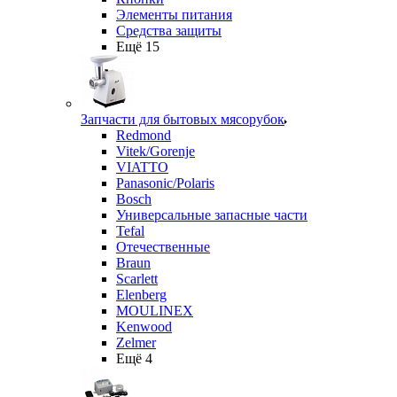
Элементы питания
Средства защиты
Ещё 15
Запчасти для бытовых мясорубок
Redmond
Vitek/Gorenje
VIATTO
Panasonic/Polaris
Bosch
Универсальные запасные части
Tefal
Отечественные
Braun
Scarlett
Elenberg
MOULINEX
Kenwood
Zelmer
Ещё 4