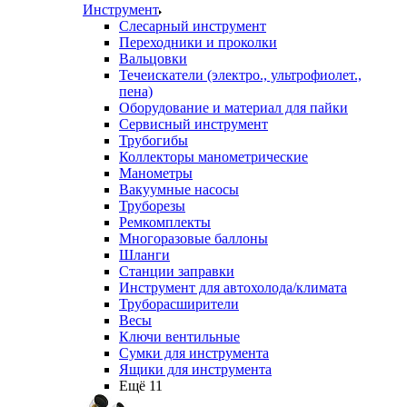
Инструмент
Слесарный инструмент
Переходники и проколки
Вальцовки
Течеискатели (электро., ультрофиолет.,
пена)
Оборудование и материал для пайки
Сервисный инструмент
Трубогибы
Коллекторы манометрические
Манометры
Вакуумные насосы
Труборезы
Ремкомплекты
Многоразовые баллоны
Шланги
Станции заправки
Инструмент для автохолода/климата
Труборасширители
Весы
Ключи вентильные
Сумки для инструмента
Ящики для инструмента
Ещё 11