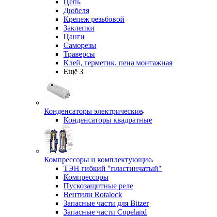
Цепь
Дюбеля
Крепеж резьбовой
Заклепки
Цанги
Саморезы
Траверсы
Клей, герметик, пена монтажная
Ещё 3
Конденсаторы электрические
Конденсаторы квадратные
Компрессоры и комплектующие
ТЭН гибкий "пластинчатый"
Компрессоры
Пускозащитные реле
Вентили Rotalock
Запасные части для Bitzer
Запасные части Copeland