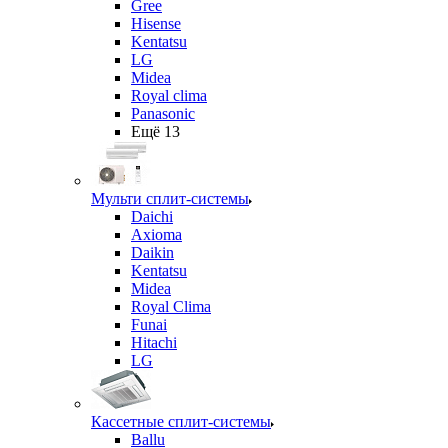
Gree
Hisense
Kentatsu
LG
Midea
Royal clima
Panasonic
Ещё 13
Мульти сплит-системы
Daichi
Axioma
Daikin
Kentatsu
Midea
Royal Clima
Funai
Hitachi
LG
Кассетные сплит-системы
Ballu