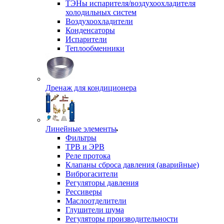
ТЭНы испарителя/воздухоохладителя
холодильных систем
Воздухоохладители
Конденсаторы
Испарители
Теплообменники
Дренаж для кондиционера
Линейные элементы
Фильтры
ТРВ и ЭРВ
Реле протока
Клапаны сброса давления (аварийные)
Виброгасители
Регуляторы давления
Рессиверы
Маслоотделители
Глушители шума
Регуляторы производительности