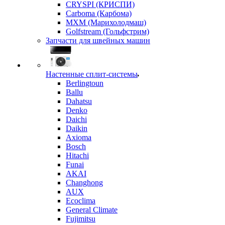
CRYSPI (КРИСПИ)
Carboma (Карбома)
MXM (Марихолодмаш)
Golfstream (Гольфстрим)
Запчасти для швейных машин
Настенные сплит-системы
Berlingtoun
Ballu
Dahatsu
Denko
Daichi
Daikin
Axioma
Bosch
Hitachi
Funai
AKAI
Changhong
AUX
Ecoclima
General Climate
Fujimitsu