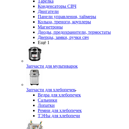
Тарелка
Конденсаторы СВЧ
Двигатели
Панели управления, таймеры
Кольца, треноги, коуплеры
Магнетроны
Диоды, предохранители, термостаты
Дверцы, замки, ручки свч
Ещё 1
Запчасти для мультиварок
Запчасти для хлебопечек
Ведра для хлебопечек
Сальники
Лопатки
Ремни для хлебопечек
ТЭНы для хлебопечи