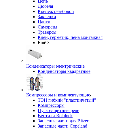
Цепь
Дюбеля
Крепеж резьбовой
Заклепки
Цанги
Саморезы
Траверсы
Клей, герметик, пена монтажная
Ещё 3
Конденсаторы электрические
Конденсаторы квадратные
Компрессоры и комплектующие
ТЭН гибкий "пластинчатый"
Компрессоры
Пускозащитные реле
Вентили Rotalock
Запасные части для Bitzer
Запасные части Copeland