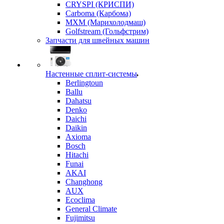
CRYSPI (КРИСПИ)
Carboma (Карбома)
MXM (Марихолодмаш)
Golfstream (Гольфстрим)
Запчасти для швейных машин
Настенные сплит-системы
Berlingtoun
Ballu
Dahatsu
Denko
Daichi
Daikin
Axioma
Bosch
Hitachi
Funai
AKAI
Changhong
AUX
Ecoclima
General Climate
Fujimitsu