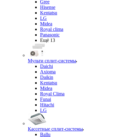
Gree
Hisense
Kentatsu
LG
Midea
Royal clima
Panasonic
Ещё 13
Мульти сплит-системы
Daichi
Axioma
Daikin
Kentatsu
Midea
Royal Clima
Funai
Hitachi
LG
Кассетные сплит-системы
Ballu