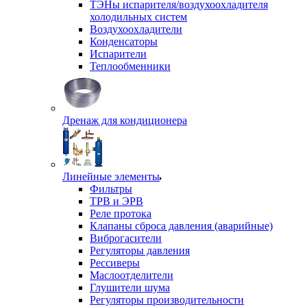
ТЭНы испарителя/воздухоохладителя
холодильных систем
Воздухоохладители
Конденсаторы
Испарители
Теплообменники
Дренаж для кондиционера
Линейные элементы
Фильтры
ТРВ и ЭРВ
Реле протока
Клапаны сброса давления (аварийные)
Виброгасители
Регуляторы давления
Рессиверы
Маслоотделители
Глушители шума
Регуляторы производительности