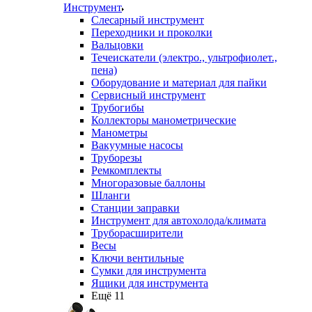
Инструмент
Слесарный инструмент
Переходники и проколки
Вальцовки
Течеискатели (электро., ультрофиолет.,
пена)
Оборудование и материал для пайки
Сервисный инструмент
Трубогибы
Коллекторы манометрические
Манометры
Вакуумные насосы
Труборезы
Ремкомплекты
Многоразовые баллоны
Шланги
Станции заправки
Инструмент для автохолода/климата
Труборасширители
Весы
Ключи вентильные
Сумки для инструмента
Ящики для инструмента
Ещё 11