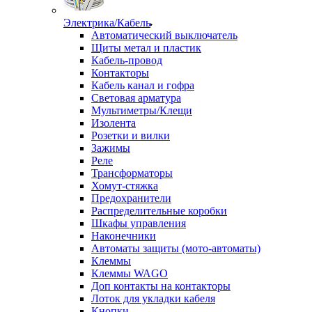
Электрика/Кабель
Автоматический выключатель
Щиты метал и пластик
Кабель-провод
Контакторы
Кабель канал и гофра
Световая арматура
Мультиметры/Клещи
Изолента
Розетки и вилки
Зажимы
Реле
Трансформаторы
Хомут-стяжка
Предохранители
Распределительные коробки
Шкафы управления
Наконечники
Автоматы защиты (мото-автоматы)
Клеммы
Клеммы WAGO
Доп контакты на контакторы
Лоток для укладки кабеля
Кнопки