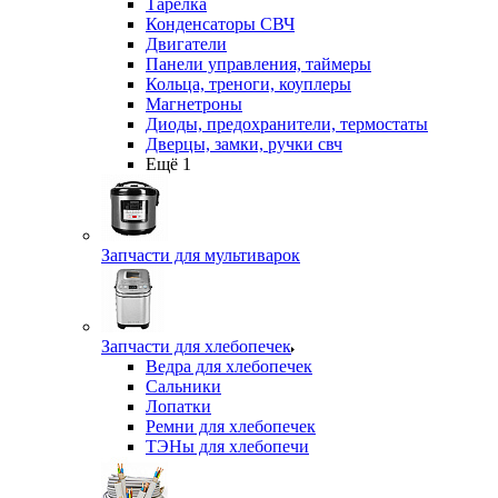
Тарелка
Конденсаторы СВЧ
Двигатели
Панели управления, таймеры
Кольца, треноги, коуплеры
Магнетроны
Диоды, предохранители, термостаты
Дверцы, замки, ручки свч
Ещё 1
Запчасти для мультиварок
Запчасти для хлебопечек
Ведра для хлебопечек
Сальники
Лопатки
Ремни для хлебопечек
ТЭНы для хлебопечи