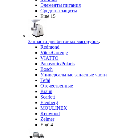
Элементы питания
Средства защиты
Ещё 15
Запчасти для бытовых мясорубок
Redmond
Vitek/Gorenje
VIATTO
Panasonic/Polaris
Bosch
Универсальные запасные части
Tefal
Отечественные
Braun
Scarlett
Elenberg
MOULINEX
Kenwood
Zelmer
Ещё 4