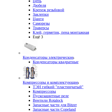
Цепь
Дюбеля
Крепеж резьбовой
Заклепки
Цанги
Саморезы
Траверсы
Клей, герметик, пена монтажная
Ещё 3
Конденсаторы электрические
Конденсаторы квадратные
Компрессоры и комплектующие
ТЭН гибкий "пластинчатый"
Компрессоры
Пускозащитные реле
Вентили Rotalock
Запасные части для Bitzer
Запасные части Copeland