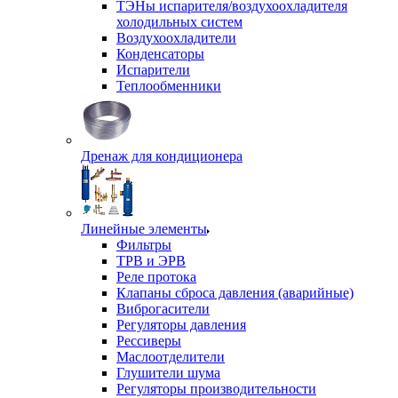
ТЭНы испарителя/воздухоохладителя
холодильных систем
Воздухоохладители
Конденсаторы
Испарители
Теплообменники
Дренаж для кондиционера
Линейные элементы
Фильтры
ТРВ и ЭРВ
Реле протока
Клапаны сброса давления (аварийные)
Виброгасители
Регуляторы давления
Рессиверы
Маслоотделители
Глушители шума
Регуляторы производительности