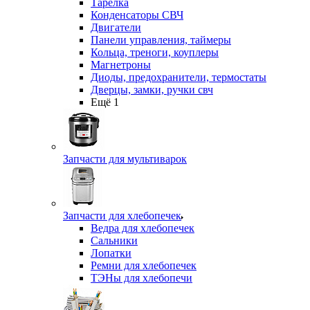
Тарелка
Конденсаторы СВЧ
Двигатели
Панели управления, таймеры
Кольца, треноги, коуплеры
Магнетроны
Диоды, предохранители, термостаты
Дверцы, замки, ручки свч
Ещё 1
Запчасти для мультиварок
Запчасти для хлебопечек
Ведра для хлебопечек
Сальники
Лопатки
Ремни для хлебопечек
ТЭНы для хлебопечи