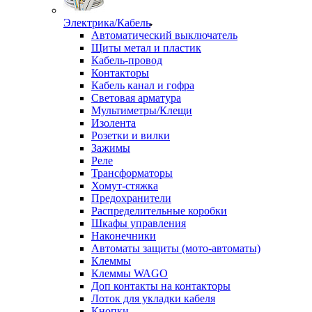
Электрика/Кабель
Автоматический выключатель
Щиты метал и пластик
Кабель-провод
Контакторы
Кабель канал и гофра
Световая арматура
Мультиметры/Клещи
Изолента
Розетки и вилки
Зажимы
Реле
Трансформаторы
Хомут-стяжка
Предохранители
Распределительные коробки
Шкафы управления
Наконечники
Автоматы защиты (мото-автоматы)
Клеммы
Клеммы WAGO
Доп контакты на контакторы
Лоток для укладки кабеля
Кнопки