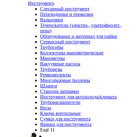
Инструмент
Слесарный инструмент
Переходники и проколки
Вальцовки
Течеискатели (электро., ультрофиолет.,
пена)
Оборудование и материал для пайки
Сервисный инструмент
Трубогибы
Коллекторы манометрические
Манометры
Вакуумные насосы
Труборезы
Ремкомплекты
Многоразовые баллоны
Шланги
Станции заправки
Инструмент для автохолода/климата
Труборасширители
Весы
Ключи вентильные
Сумки для инструмента
Ящики для инструмента
Ещё 11