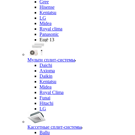
Gree
Hisense
Kentatsu
LG
Midea
Royal clima
Panasonic
Ещё 13
Мульти сплит-системы
Daichi
Axioma
Daikin
Kentatsu
Midea
Royal Clima
Funai
Hitachi
LG
Кассетные сплит-системы
Ballu