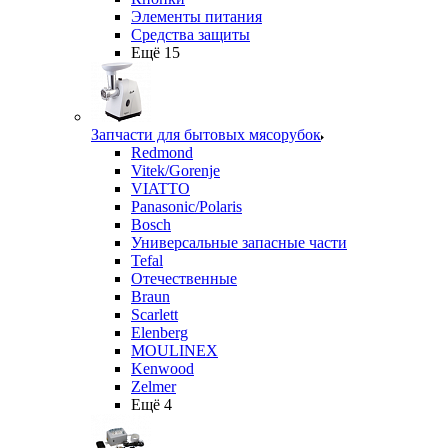
Элементы питания
Средства защиты
Ещё 15
Запчасти для бытовых мясорубок
Redmond
Vitek/Gorenje
VIATTO
Panasonic/Polaris
Bosch
Универсальные запасные части
Tefal
Отечественные
Braun
Scarlett
Elenberg
MOULINEX
Kenwood
Zelmer
Ещё 4