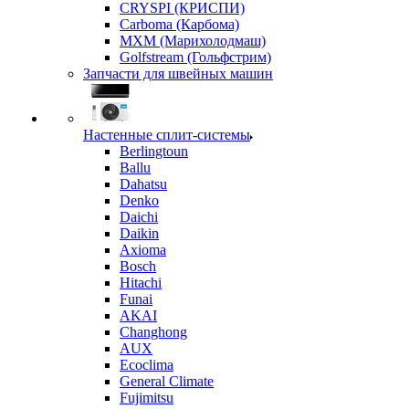
CRYSPI (КРИСПИ)
Carboma (Карбома)
MXM (Марихолодмаш)
Golfstream (Гольфстрим)
Запчасти для швейных машин
Настенные сплит-системы
Berlingtoun
Ballu
Dahatsu
Denko
Daichi
Daikin
Axioma
Bosch
Hitachi
Funai
AKAI
Changhong
AUX
Ecoclima
General Climate
Fujimitsu