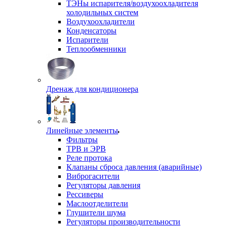
ТЭНы испарителя/воздухоохладителя
холодильных систем
Воздухоохладители
Конденсаторы
Испарители
Теплообменники
Дренаж для кондиционера
Линейные элементы
Фильтры
ТРВ и ЭРВ
Реле протока
Клапаны сброса давления (аварийные)
Виброгасители
Регуляторы давления
Рессиверы
Маслоотделители
Глушители шума
Регуляторы производительности