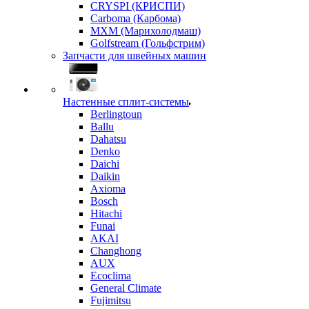
CRYSPI (КРИСПИ)
Carboma (Карбома)
MXM (Марихолодмаш)
Golfstream (Гольфстрим)
Запчасти для швейных машин
Настенные сплит-системы
Berlingtoun
Ballu
Dahatsu
Denko
Daichi
Daikin
Axioma
Bosch
Hitachi
Funai
AKAI
Changhong
AUX
Ecoclima
General Climate
Fujimitsu