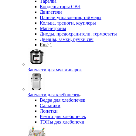
Тарелка
Конденсаторы СВЧ
Двигатели
Панели управления, таймеры
Кольца, треноги, коуплеры
Магнетроны
Диоды, предохранители, термостаты
Дверцы, замки, ручки свч
Ещё 1
Запчасти для мультиварок
Запчасти для хлебопечек
Ведра для хлебопечек
Сальники
Лопатки
Ремни для хлебопечек
ТЭНы для хлебопечи