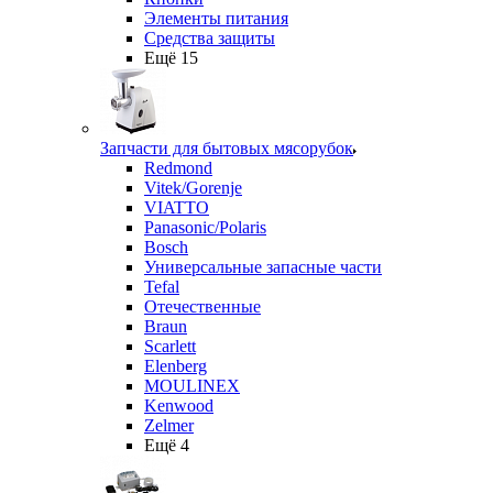
Элементы питания
Средства защиты
Ещё 15
Запчасти для бытовых мясорубок
Redmond
Vitek/Gorenje
VIATTO
Panasonic/Polaris
Bosch
Универсальные запасные части
Tefal
Отечественные
Braun
Scarlett
Elenberg
MOULINEX
Kenwood
Zelmer
Ещё 4