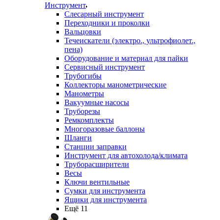
Инструмент
Слесарный инструмент
Переходники и проколки
Вальцовки
Течеискатели (электро., ультрофиолет.,
пена)
Оборудование и материал для пайки
Сервисный инструмент
Трубогибы
Коллекторы манометрические
Манометры
Вакуумные насосы
Труборезы
Ремкомплекты
Многоразовые баллоны
Шланги
Станции заправки
Инструмент для автохолода/климата
Труборасширители
Весы
Ключи вентильные
Сумки для инструмента
Ящики для инструмента
Ещё 11