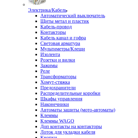
Электрика/Кабель
Автоматический выключатель
Щиты метал и пластик
Кабель-провод
Контакторы
Кабель канал и гофра
Световая арматура
Мультиметры/Клещи
Изолента
Розетки и вилки
Зажимы
Реле
Трансформаторы
Хомут-стяжка
Предохранители
Распределительные коробки
Шкафы управления
Наконечники
Автоматы защиты (мото-автоматы)
Клеммы
Клеммы WAGO
Доп контакты на контакторы
Лоток для укладки кабеля
Кнопки