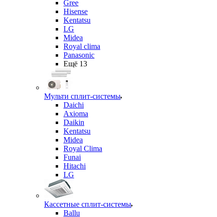
Gree
Hisense
Kentatsu
LG
Midea
Royal clima
Panasonic
Ещё 13
Мульти сплит-системы
Daichi
Axioma
Daikin
Kentatsu
Midea
Royal Clima
Funai
Hitachi
LG
Кассетные сплит-системы
Ballu