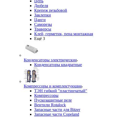
Цепь
Дюбеля
Крепеж резьбовой
Заклепки
Цанги
Саморезы
Траверсы
Клей, герметик, пена монтажная
Ещё 3
Конденсаторы электрические
Конденсаторы квадратные
Компрессоры и комплектующие
ТЭН гибкий "пластинчатый"
Компрессоры
Пускозащитные реле
Вентили Rotalock
Запасные части для Bitzer
Запасные части Copeland