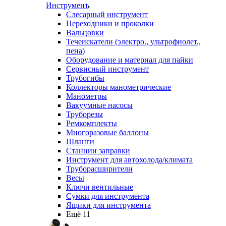
Инструмент
Слесарный инструмент
Переходники и проколки
Вальцовки
Течеискатели (электро., ультрофиолет.,
пена)
Оборудование и материал для пайки
Сервисный инструмент
Трубогибы
Коллекторы манометрические
Манометры
Вакуумные насосы
Труборезы
Ремкомплекты
Многоразовые баллоны
Шланги
Станции заправки
Инструмент для автохолода/климата
Труборасширители
Весы
Ключи вентильные
Сумки для инструмента
Ящики для инструмента
Ещё 11