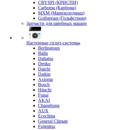
CRYSPI (КРИСПИ)
Carboma (Карбома)
MXM (Марихолодмаш)
Golfstream (Гольфстрим)
Запчасти для швейных машин
Настенные сплит-системы
Berlingtoun
Ballu
Dahatsu
Denko
Daichi
Daikin
Axioma
Bosch
Hitachi
Funai
AKAI
Changhong
AUX
Ecoclima
General Climate
Fujimitsu