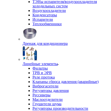
ТЭНы испарителя/воздухоохладителя
холодильных систем
Воздухоохладители
Конденсаторы
Испарители
Теплообменники
Дренаж для кондиционера
Линейные элементы
Фильтры
ТРВ и ЭРВ
Реле протока
Клапаны сброса давления (аварийные)
Виброгасители
Регуляторы давления
Рессиверы
Маслоотделители
Глушители шума
Регуляторы производительности