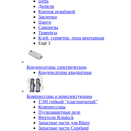
Цепь
Дюбеля
Крепеж резьбовой
Заклепки
Цанги
Саморезы
Траверсы
Клей, герметик, пена монтажная
Ещё 3
Конденсаторы электрические
Конденсаторы квадратные
Компрессоры и комплектующие
ТЭН гибкий "пластинчатый"
Компрессоры
Пускозащитные реле
Вентили Rotalock
Запасные части для Bitzer
Запасные части Copeland