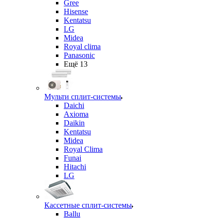
Gree
Hisense
Kentatsu
LG
Midea
Royal clima
Panasonic
Ещё 13
Мульти сплит-системы
Daichi
Axioma
Daikin
Kentatsu
Midea
Royal Clima
Funai
Hitachi
LG
Кассетные сплит-системы
Ballu