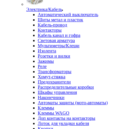
Электрика/Кабель
Автоматический выключатель
Щиты метал и пластик
Кабель-провод
Контакторы
Кабель канал и гофра
Световая арматура
Мультиметры/Клещи
Изолента
Розетки и вилки
Зажимы
Реле
Трансформаторы
Хомут-стяжка
Предохранители
Распределительные коробки
Шкафы управления
Наконечники
Автоматы защиты (мото-автоматы)
Клеммы
Клеммы WAGO
Доп контакты на контакторы
Лоток для укладки кабеля
Кнопки