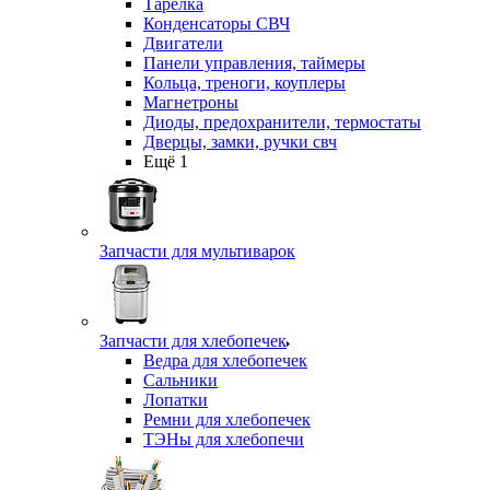
Тарелка
Конденсаторы СВЧ
Двигатели
Панели управления, таймеры
Кольца, треноги, коуплеры
Магнетроны
Диоды, предохранители, термостаты
Дверцы, замки, ручки свч
Ещё 1
Запчасти для мультиварок
Запчасти для хлебопечек
Ведра для хлебопечек
Сальники
Лопатки
Ремни для хлебопечек
ТЭНы для хлебопечи