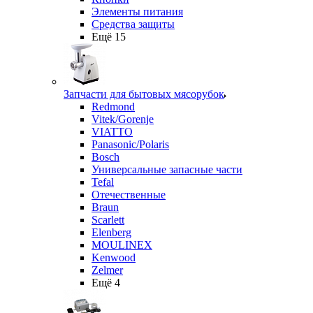
Элементы питания
Средства защиты
Ещё 15
Запчасти для бытовых мясорубок
Redmond
Vitek/Gorenje
VIATTO
Panasonic/Polaris
Bosch
Универсальные запасные части
Tefal
Отечественные
Braun
Scarlett
Elenberg
MOULINEX
Kenwood
Zelmer
Ещё 4