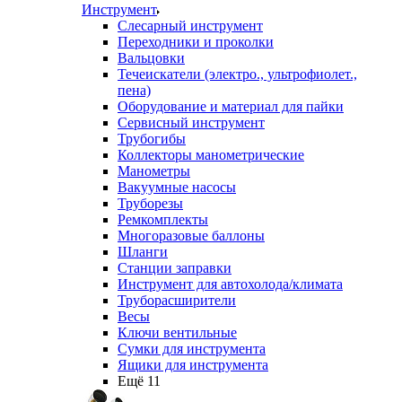
Инструмент
Слесарный инструмент
Переходники и проколки
Вальцовки
Течеискатели (электро., ультрофиолет.,
пена)
Оборудование и материал для пайки
Сервисный инструмент
Трубогибы
Коллекторы манометрические
Манометры
Вакуумные насосы
Труборезы
Ремкомплекты
Многоразовые баллоны
Шланги
Станции заправки
Инструмент для автохолода/климата
Труборасширители
Весы
Ключи вентильные
Сумки для инструмента
Ящики для инструмента
Ещё 11