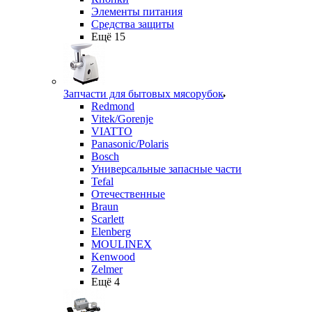
Элементы питания
Средства защиты
Ещё 15
Запчасти для бытовых мясорубок
Redmond
Vitek/Gorenje
VIATTO
Panasonic/Polaris
Bosch
Универсальные запасные части
Tefal
Отечественные
Braun
Scarlett
Elenberg
MOULINEX
Kenwood
Zelmer
Ещё 4