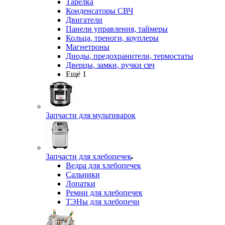
Тарелка
Конденсаторы СВЧ
Двигатели
Панели управления, таймеры
Кольца, треноги, коуплеры
Магнетроны
Диоды, предохранители, термостаты
Дверцы, замки, ручки свч
Ещё 1
Запчасти для мультиварок
Запчасти для хлебопечек
Ведра для хлебопечек
Сальники
Лопатки
Ремни для хлебопечек
ТЭНы для хлебопечи