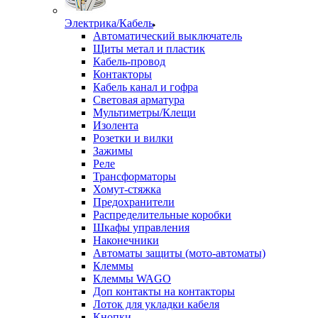
Электрика/Кабель
Автоматический выключатель
Щиты метал и пластик
Кабель-провод
Контакторы
Кабель канал и гофра
Световая арматура
Мультиметры/Клещи
Изолента
Розетки и вилки
Зажимы
Реле
Трансформаторы
Хомут-стяжка
Предохранители
Распределительные коробки
Шкафы управления
Наконечники
Автоматы защиты (мото-автоматы)
Клеммы
Клеммы WAGO
Доп контакты на контакторы
Лоток для укладки кабеля
Кнопки