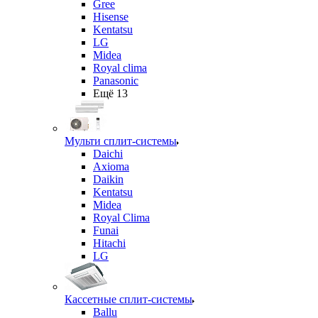
Gree
Hisense
Kentatsu
LG
Midea
Royal clima
Panasonic
Ещё 13
Мульти сплит-системы
Daichi
Axioma
Daikin
Kentatsu
Midea
Royal Clima
Funai
Hitachi
LG
Кассетные сплит-системы
Ballu