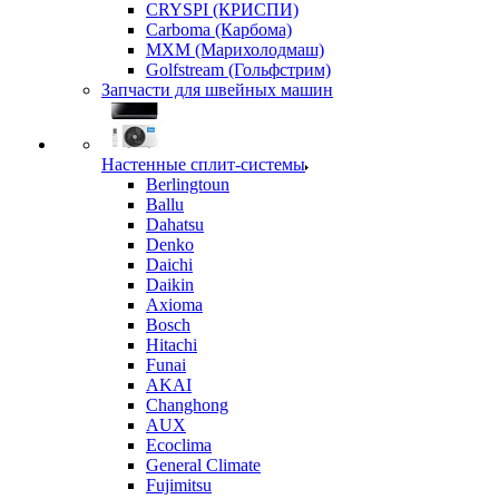
CRYSPI (КРИСПИ)
Carboma (Карбома)
MXM (Марихолодмаш)
Golfstream (Гольфстрим)
Запчасти для швейных машин
Настенные сплит-системы
Berlingtoun
Ballu
Dahatsu
Denko
Daichi
Daikin
Axioma
Bosch
Hitachi
Funai
AKAI
Changhong
AUX
Ecoclima
General Climate
Fujimitsu