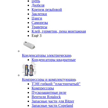
Цепь
Дюбеля
Крепеж резьбовой
Заклепки
Цанги
Саморезы
Траверсы
Клей, герметик, пена монтажная
Ещё 3
Конденсаторы электрические
Конденсаторы квадратные
Компрессоры и комплектующие
ТЭН гибкий "пластинчатый"
Компрессоры
Пускозащитные реле
Вентили Rotalock
Запасные части для Bitzer
Запасные части Copeland