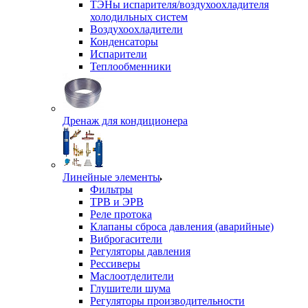
ТЭНы испарителя/воздухоохладителя
холодильных систем
Воздухоохладители
Конденсаторы
Испарители
Теплообменники
Дренаж для кондиционера
Линейные элементы
Фильтры
ТРВ и ЭРВ
Реле протока
Клапаны сброса давления (аварийные)
Виброгасители
Регуляторы давления
Рессиверы
Маслоотделители
Глушители шума
Регуляторы производительности