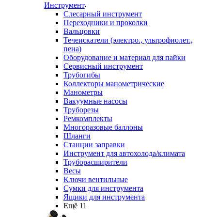
Инструмент
Слесарный инструмент
Переходники и проколки
Вальцовки
Течеискатели (электро., ультрофиолет.,
пена)
Оборудование и материал для пайки
Сервисный инструмент
Трубогибы
Коллекторы манометрические
Манометры
Вакуумные насосы
Труборезы
Ремкомплекты
Многоразовые баллоны
Шланги
Станции заправки
Инструмент для автохолода/климата
Труборасширители
Весы
Ключи вентильные
Сумки для инструмента
Ящики для инструмента
Ещё 11