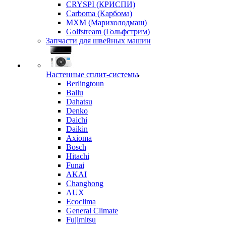
CRYSPI (КРИСПИ)
Carboma (Карбома)
MXM (Марихолодмаш)
Golfstream (Гольфстрим)
Запчасти для швейных машин
Настенные сплит-системы
Berlingtoun
Ballu
Dahatsu
Denko
Daichi
Daikin
Axioma
Bosch
Hitachi
Funai
AKAI
Changhong
AUX
Ecoclima
General Climate
Fujimitsu