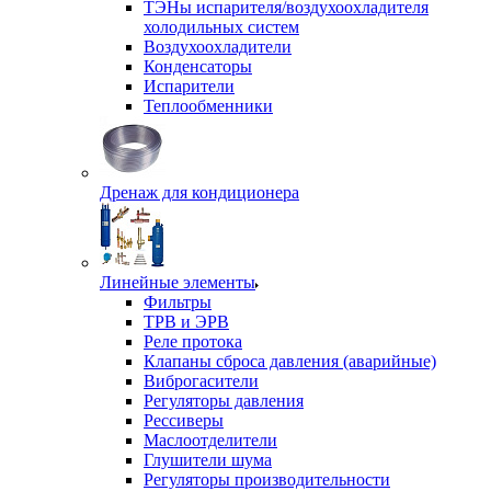
ТЭНы испарителя/воздухоохладителя
холодильных систем
Воздухоохладители
Конденсаторы
Испарители
Теплообменники
Дренаж для кондиционера
Линейные элементы
Фильтры
ТРВ и ЭРВ
Реле протока
Клапаны сброса давления (аварийные)
Виброгасители
Регуляторы давления
Рессиверы
Маслоотделители
Глушители шума
Регуляторы производительности