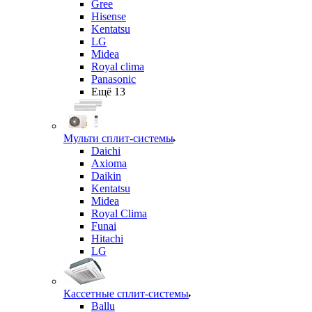
Gree
Hisense
Kentatsu
LG
Midea
Royal clima
Panasonic
Ещё 13
Мульти сплит-системы
Daichi
Axioma
Daikin
Kentatsu
Midea
Royal Clima
Funai
Hitachi
LG
Кассетные сплит-системы
Ballu