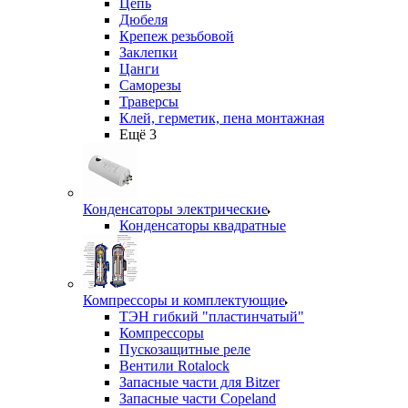
Цепь
Дюбеля
Крепеж резьбовой
Заклепки
Цанги
Саморезы
Траверсы
Клей, герметик, пена монтажная
Ещё 3
Конденсаторы электрические
Конденсаторы квадратные
Компрессоры и комплектующие
ТЭН гибкий "пластинчатый"
Компрессоры
Пускозащитные реле
Вентили Rotalock
Запасные части для Bitzer
Запасные части Copeland