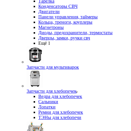
Тарелка
Конденсаторы СВЧ
Двигатели
Панели управления, таймеры
Кольца, треноги, коуплеры
Магнетроны
Диоды, предохранители, термостаты
Дверцы, замки, ручки свч
Ещё 1
Запчасти для мультиварок
Запчасти для хлебопечек
Ведра для хлебопечек
Сальники
Лопатки
Ремни для хлебопечек
ТЭНы для хлебопечи