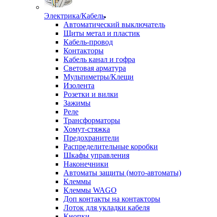
Электрика/Кабель
Автоматический выключатель
Щиты метал и пластик
Кабель-провод
Контакторы
Кабель канал и гофра
Световая арматура
Мультиметры/Клещи
Изолента
Розетки и вилки
Зажимы
Реле
Трансформаторы
Хомут-стяжка
Предохранители
Распределительные коробки
Шкафы управления
Наконечники
Автоматы защиты (мото-автоматы)
Клеммы
Клеммы WAGO
Доп контакты на контакторы
Лоток для укладки кабеля
Кнопки