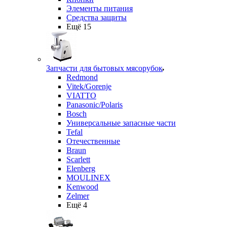
Элементы питания
Средства защиты
Ещё 15
Запчасти для бытовых мясорубок
Redmond
Vitek/Gorenje
VIATTO
Panasonic/Polaris
Bosch
Универсальные запасные части
Tefal
Отечественные
Braun
Scarlett
Elenberg
MOULINEX
Kenwood
Zelmer
Ещё 4