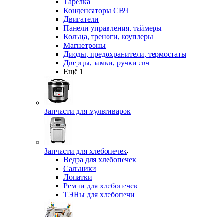
Тарелка
Конденсаторы СВЧ
Двигатели
Панели управления, таймеры
Кольца, треноги, коуплеры
Магнетроны
Диоды, предохранители, термостаты
Дверцы, замки, ручки свч
Ещё 1
Запчасти для мультиварок
Запчасти для хлебопечек
Ведра для хлебопечек
Сальники
Лопатки
Ремни для хлебопечек
ТЭНы для хлебопечи