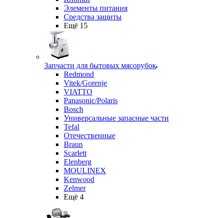
Элементы питания
Средства защиты
Ещё 15
Запчасти для бытовых мясорубок
Redmond
Vitek/Gorenje
VIATTO
Panasonic/Polaris
Bosch
Универсальные запасные части
Tefal
Отечественные
Braun
Scarlett
Elenberg
MOULINEX
Kenwood
Zelmer
Ещё 4