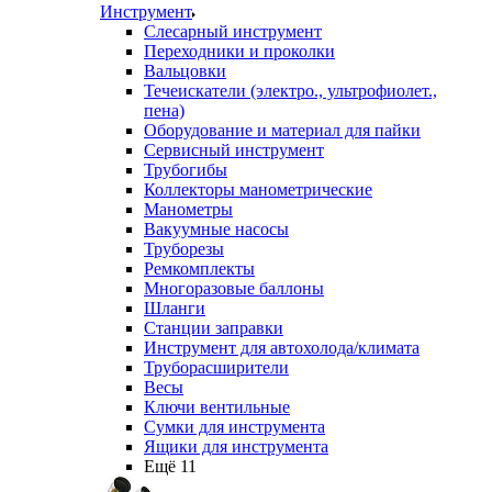
Инструмент
Слесарный инструмент
Переходники и проколки
Вальцовки
Течеискатели (электро., ультрофиолет.,
пена)
Оборудование и материал для пайки
Сервисный инструмент
Трубогибы
Коллекторы манометрические
Манометры
Вакуумные насосы
Труборезы
Ремкомплекты
Многоразовые баллоны
Шланги
Станции заправки
Инструмент для автохолода/климата
Труборасширители
Весы
Ключи вентильные
Сумки для инструмента
Ящики для инструмента
Ещё 11