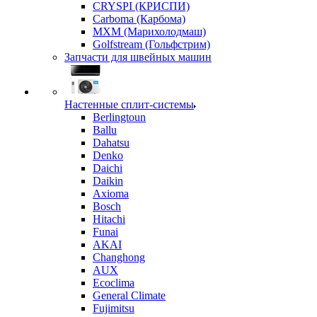
CRYSPI (КРИСПИ)
Carboma (Карбома)
MXM (Марихолодмаш)
Golfstream (Гольфстрим)
Запчасти для швейных машин
Настенные сплит-системы
Berlingtoun
Ballu
Dahatsu
Denko
Daichi
Daikin
Axioma
Bosch
Hitachi
Funai
AKAI
Changhong
AUX
Ecoclima
General Climate
Fujimitsu