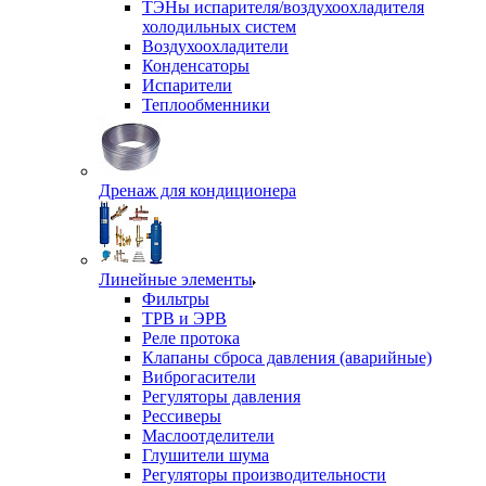
ТЭНы испарителя/воздухоохладителя
холодильных систем
Воздухоохладители
Конденсаторы
Испарители
Теплообменники
Дренаж для кондиционера
Линейные элементы
Фильтры
ТРВ и ЭРВ
Реле протока
Клапаны сброса давления (аварийные)
Виброгасители
Регуляторы давления
Рессиверы
Маслоотделители
Глушители шума
Регуляторы производительности