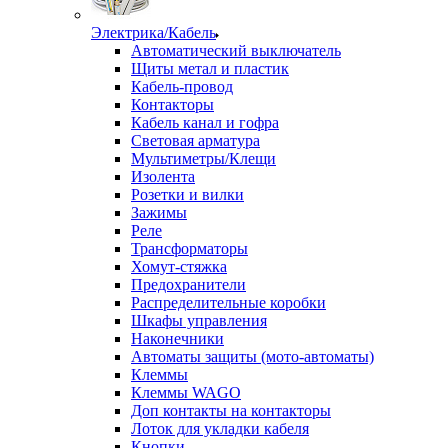
Электрика/Кабель
Автоматический выключатель
Щиты метал и пластик
Кабель-провод
Контакторы
Кабель канал и гофра
Световая арматура
Мультиметры/Клещи
Изолента
Розетки и вилки
Зажимы
Реле
Трансформаторы
Хомут-стяжка
Предохранители
Распределительные коробки
Шкафы управления
Наконечники
Автоматы защиты (мото-автоматы)
Клеммы
Клеммы WAGO
Доп контакты на контакторы
Лоток для укладки кабеля
Кнопки