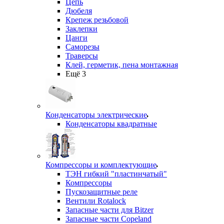
Цепь
Дюбеля
Крепеж резьбовой
Заклепки
Цанги
Саморезы
Траверсы
Клей, герметик, пена монтажная
Ещё 3
Конденсаторы электрические
Конденсаторы квадратные
Компрессоры и комплектующие
ТЭН гибкий "пластинчатый"
Компрессоры
Пускозащитные реле
Вентили Rotalock
Запасные части для Bitzer
Запасные части Copeland