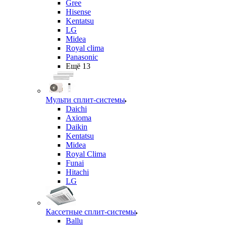
Gree
Hisense
Kentatsu
LG
Midea
Royal clima
Panasonic
Ещё 13
Мульти сплит-системы
Daichi
Axioma
Daikin
Kentatsu
Midea
Royal Clima
Funai
Hitachi
LG
Кассетные сплит-системы
Ballu