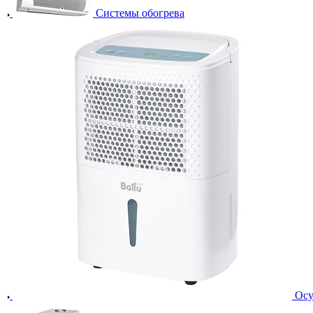
Системы обогрева
Осу