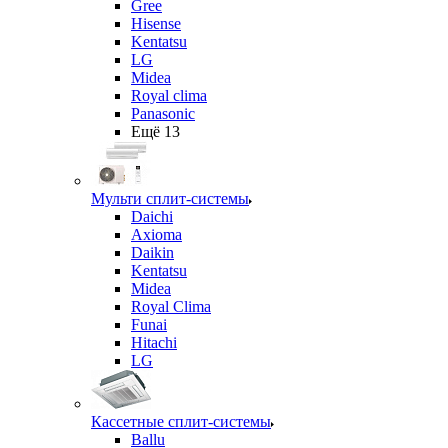
Gree
Hisense
Kentatsu
LG
Midea
Royal clima
Panasonic
Ещё 13
Мульти сплит-системы
Daichi
Axioma
Daikin
Kentatsu
Midea
Royal Clima
Funai
Hitachi
LG
Кассетные сплит-системы
Ballu