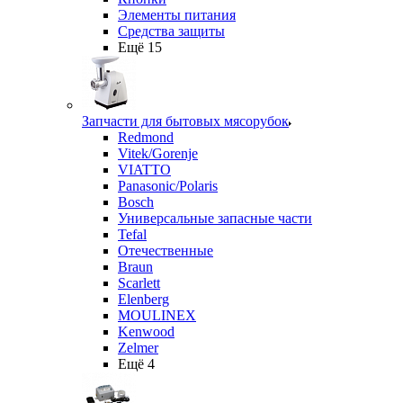
Элементы питания
Средства защиты
Ещё 15
Запчасти для бытовых мясорубок
Redmond
Vitek/Gorenje
VIATTO
Panasonic/Polaris
Bosch
Универсальные запасные части
Tefal
Отечественные
Braun
Scarlett
Elenberg
MOULINEX
Kenwood
Zelmer
Ещё 4