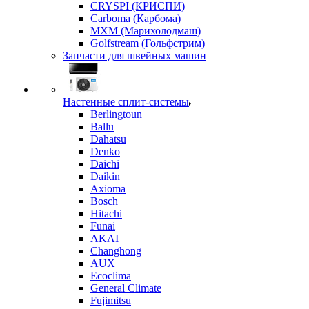
CRYSPI (КРИСПИ)
Carboma (Карбома)
MXM (Марихолодмаш)
Golfstream (Гольфстрим)
Запчасти для швейных машин
Настенные сплит-системы
Berlingtoun
Ballu
Dahatsu
Denko
Daichi
Daikin
Axioma
Bosch
Hitachi
Funai
AKAI
Changhong
AUX
Ecoclima
General Climate
Fujimitsu