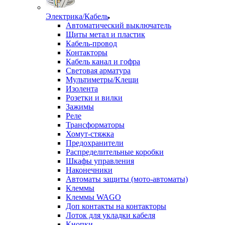
Электрика/Кабель
Автоматический выключатель
Щиты метал и пластик
Кабель-провод
Контакторы
Кабель канал и гофра
Световая арматура
Мультиметры/Клещи
Изолента
Розетки и вилки
Зажимы
Реле
Трансформаторы
Хомут-стяжка
Предохранители
Распределительные коробки
Шкафы управления
Наконечники
Автоматы защиты (мото-автоматы)
Клеммы
Клеммы WAGO
Доп контакты на контакторы
Лоток для укладки кабеля
Кнопки