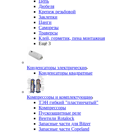
Цепь
Дюбеля
Крепеж резьбовой
Заклепки
Цанги
Саморезы
Траверсы
Клей, герметик, пена монтажная
Ещё 3
Конденсаторы электрические
Конденсаторы квадратные
Компрессоры и комплектующие
ТЭН гибкий "пластинчатый"
Компрессоры
Пускозащитные реле
Вентили Rotalock
Запасные части для Bitzer
Запасные части Copeland