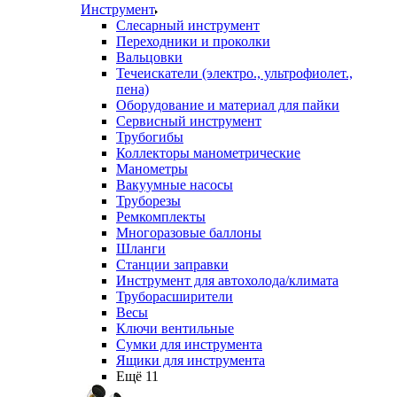
Инструмент
Слесарный инструмент
Переходники и проколки
Вальцовки
Течеискатели (электро., ультрофиолет.,
пена)
Оборудование и материал для пайки
Сервисный инструмент
Трубогибы
Коллекторы манометрические
Манометры
Вакуумные насосы
Труборезы
Ремкомплекты
Многоразовые баллоны
Шланги
Станции заправки
Инструмент для автохолода/климата
Труборасширители
Весы
Ключи вентильные
Сумки для инструмента
Ящики для инструмента
Ещё 11