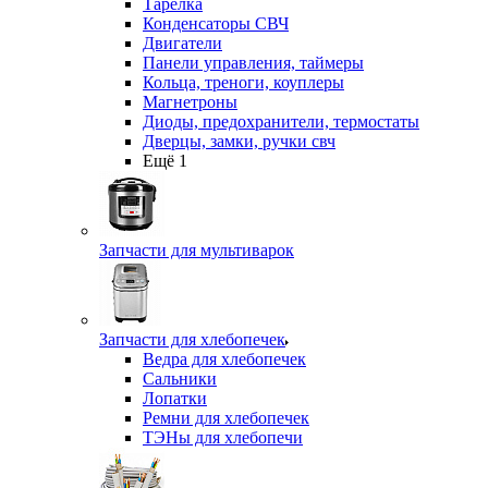
Тарелка
Конденсаторы СВЧ
Двигатели
Панели управления, таймеры
Кольца, треноги, коуплеры
Магнетроны
Диоды, предохранители, термостаты
Дверцы, замки, ручки свч
Ещё 1
Запчасти для мультиварок
Запчасти для хлебопечек
Ведра для хлебопечек
Сальники
Лопатки
Ремни для хлебопечек
ТЭНы для хлебопечи