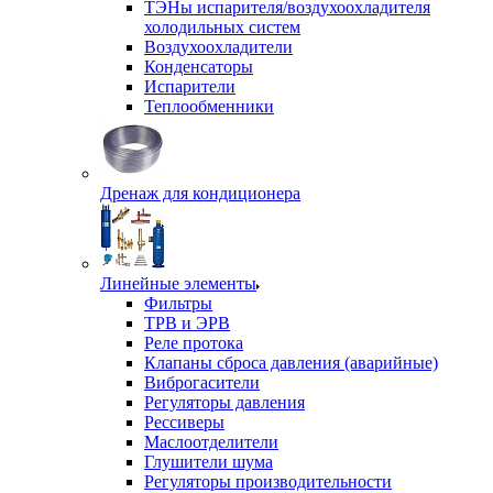
ТЭНы испарителя/воздухоохладителя
холодильных систем
Воздухоохладители
Конденсаторы
Испарители
Теплообменники
Дренаж для кондиционера
Линейные элементы
Фильтры
ТРВ и ЭРВ
Реле протока
Клапаны сброса давления (аварийные)
Виброгасители
Регуляторы давления
Рессиверы
Маслоотделители
Глушители шума
Регуляторы производительности