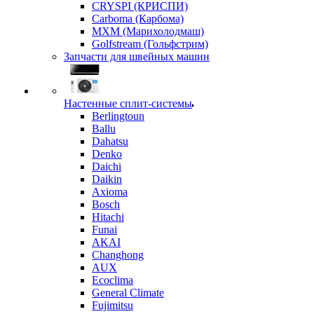
CRYSPI (КРИСПИ)
Carboma (Карбома)
MXM (Марихолодмаш)
Golfstream (Гольфстрим)
Запчасти для швейных машин
Настенные сплит-системы
Berlingtoun
Ballu
Dahatsu
Denko
Daichi
Daikin
Axioma
Bosch
Hitachi
Funai
AKAI
Changhong
AUX
Ecoclima
General Climate
Fujimitsu