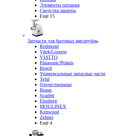
Элементы питания
Средства защиты
Ещё 15
Запчасти для бытовых мясорубок
Redmond
Vitek/Gorenje
VIATTO
Panasonic/Polaris
Bosch
Универсальные запасные части
Tefal
Отечественные
Braun
Scarlett
Elenberg
MOULINEX
Kenwood
Zelmer
Ещё 4