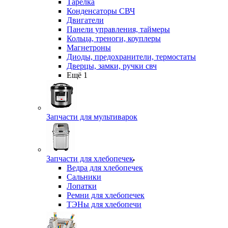
Тарелка
Конденсаторы СВЧ
Двигатели
Панели управления, таймеры
Кольца, треноги, коуплеры
Магнетроны
Диоды, предохранители, термостаты
Дверцы, замки, ручки свч
Ещё 1
Запчасти для мультиварок
Запчасти для хлебопечек
Ведра для хлебопечек
Сальники
Лопатки
Ремни для хлебопечек
ТЭНы для хлебопечи