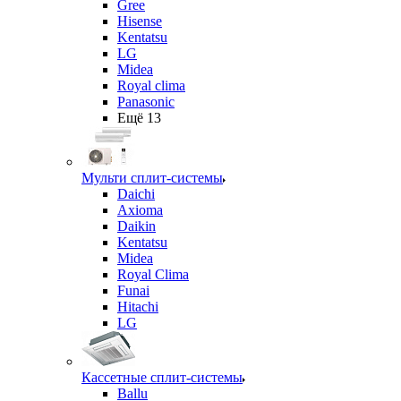
Gree
Hisense
Kentatsu
LG
Midea
Royal clima
Panasonic
Ещё 13
Мульти сплит-системы
Daichi
Axioma
Daikin
Kentatsu
Midea
Royal Clima
Funai
Hitachi
LG
Кассетные сплит-системы
Ballu