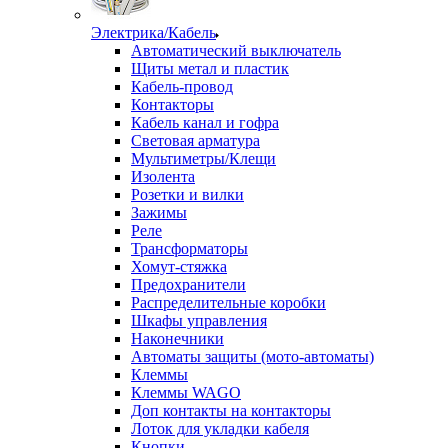
Электрика/Кабель
Автоматический выключатель
Щиты метал и пластик
Кабель-провод
Контакторы
Кабель канал и гофра
Световая арматура
Мультиметры/Клещи
Изолента
Розетки и вилки
Зажимы
Реле
Трансформаторы
Хомут-стяжка
Предохранители
Распределительные коробки
Шкафы управления
Наконечники
Автоматы защиты (мото-автоматы)
Клеммы
Клеммы WAGO
Доп контакты на контакторы
Лоток для укладки кабеля
Кнопки