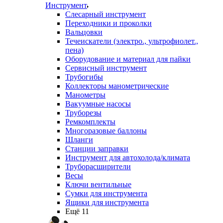
Инструмент
Слесарный инструмент
Переходники и проколки
Вальцовки
Течеискатели (электро., ультрофиолет.,
пена)
Оборудование и материал для пайки
Сервисный инструмент
Трубогибы
Коллекторы манометрические
Манометры
Вакуумные насосы
Труборезы
Ремкомплекты
Многоразовые баллоны
Шланги
Станции заправки
Инструмент для автохолода/климата
Труборасширители
Весы
Ключи вентильные
Сумки для инструмента
Ящики для инструмента
Ещё 11