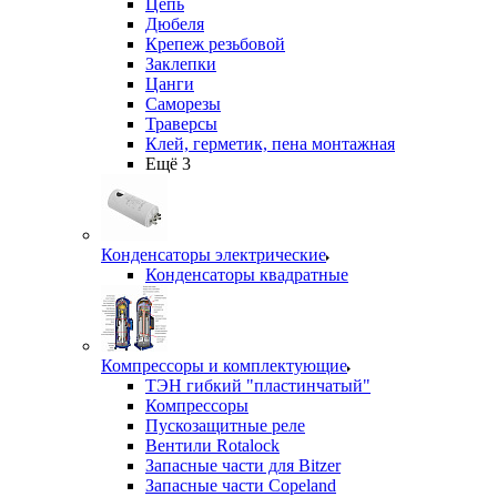
Цепь
Дюбеля
Крепеж резьбовой
Заклепки
Цанги
Саморезы
Траверсы
Клей, герметик, пена монтажная
Ещё 3
Конденсаторы электрические
Конденсаторы квадратные
Компрессоры и комплектующие
ТЭН гибкий "пластинчатый"
Компрессоры
Пускозащитные реле
Вентили Rotalock
Запасные части для Bitzer
Запасные части Copeland