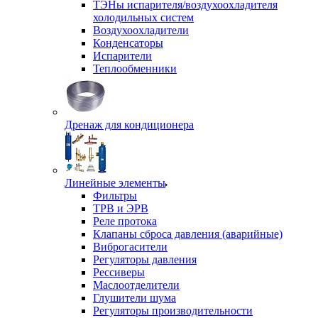
ТЭНы испарителя/воздухоохладителя
холодильных систем
Воздухоохладители
Конденсаторы
Испарители
Теплообменники
Дренаж для кондиционера
Линейные элементы
Фильтры
ТРВ и ЭРВ
Реле протока
Клапаны сброса давления (аварийные)
Виброгасители
Регуляторы давления
Рессиверы
Маслоотделители
Глушители шума
Регуляторы производительности