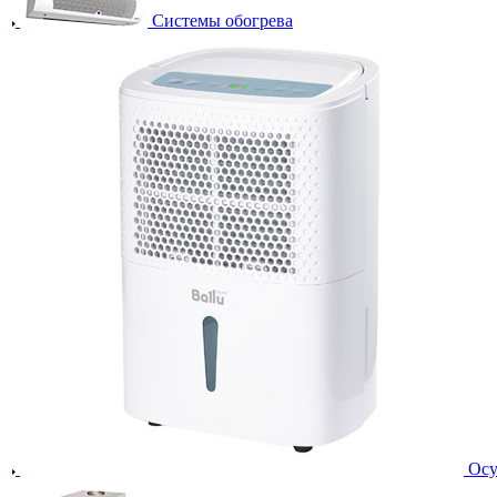
Системы обогрева
Осу