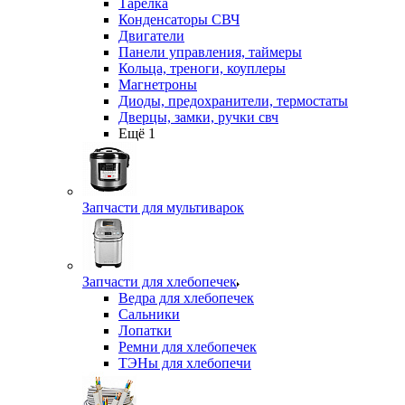
Тарелка
Конденсаторы СВЧ
Двигатели
Панели управления, таймеры
Кольца, треноги, коуплеры
Магнетроны
Диоды, предохранители, термостаты
Дверцы, замки, ручки свч
Ещё 1
Запчасти для мультиварок
Запчасти для хлебопечек
Ведра для хлебопечек
Сальники
Лопатки
Ремни для хлебопечек
ТЭНы для хлебопечи