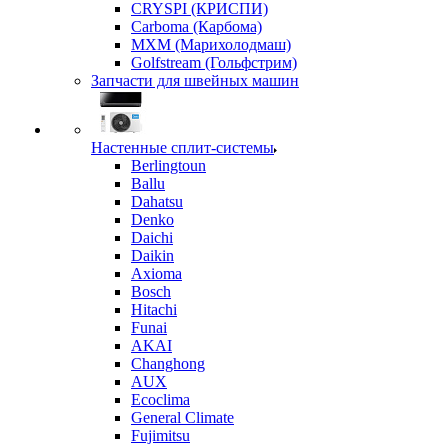
CRYSPI (КРИСПИ)
Carboma (Карбома)
MXM (Марихолодмаш)
Golfstream (Гольфстрим)
Запчасти для швейных машин
Настенные сплит-системы
Berlingtoun
Ballu
Dahatsu
Denko
Daichi
Daikin
Axioma
Bosch
Hitachi
Funai
AKAI
Changhong
AUX
Ecoclima
General Climate
Fujimitsu