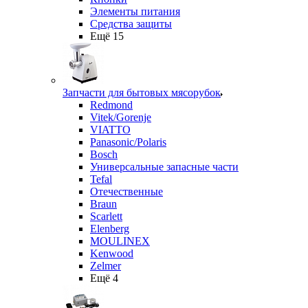
Элементы питания
Средства защиты
Ещё 15
Запчасти для бытовых мясорубок
Redmond
Vitek/Gorenje
VIATTO
Panasonic/Polaris
Bosch
Универсальные запасные части
Tefal
Отечественные
Braun
Scarlett
Elenberg
MOULINEX
Kenwood
Zelmer
Ещё 4