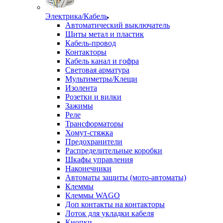
Электрика/Кабель
Автоматический выключатель
Щиты метал и пластик
Кабель-провод
Контакторы
Кабель канал и гофра
Световая арматура
Мультиметры/Клещи
Изолента
Розетки и вилки
Зажимы
Реле
Трансформаторы
Хомут-стяжка
Предохранители
Распределительные коробки
Шкафы управления
Наконечники
Автоматы защиты (мото-автоматы)
Клеммы
Клеммы WAGO
Доп контакты на контакторы
Лоток для укладки кабеля
Кнопки