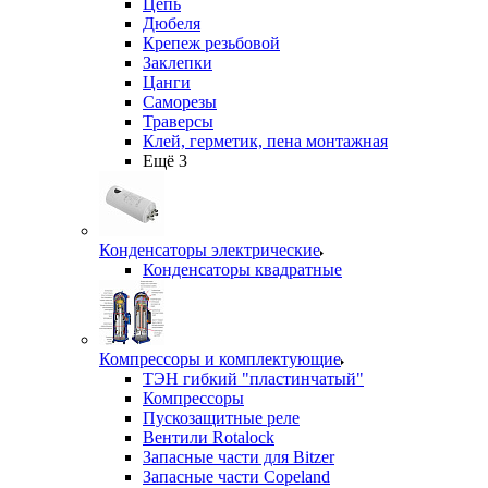
Цепь
Дюбеля
Крепеж резьбовой
Заклепки
Цанги
Саморезы
Траверсы
Клей, герметик, пена монтажная
Ещё 3
Конденсаторы электрические
Конденсаторы квадратные
Компрессоры и комплектующие
ТЭН гибкий "пластинчатый"
Компрессоры
Пускозащитные реле
Вентили Rotalock
Запасные части для Bitzer
Запасные части Copeland