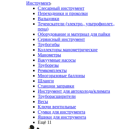
Инструмент
Слесарный инструмент
Переходники и проколки
Вальцовки
Течеискатели (электро., ультрофиолет.,
пена)
Оборудование и материал для пайки
Сервисный инструмент
Трубогибы
Коллекторы манометрические
Манометры
Вакуумные насосы
Труборезы
Ремкомплекты
Многоразовые баллоны
Шланги
Станции заправки
Инструмент для автохолода/климата
Труборасширители
Весы
Ключи вентильные
Сумки для инструмента
Ящики для инструмента
Ещё 11