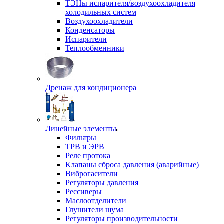
ТЭНы испарителя/воздухоохладителя
холодильных систем
Воздухоохладители
Конденсаторы
Испарители
Теплообменники
Дренаж для кондиционера
Линейные элементы
Фильтры
ТРВ и ЭРВ
Реле протока
Клапаны сброса давления (аварийные)
Виброгасители
Регуляторы давления
Рессиверы
Маслоотделители
Глушители шума
Регуляторы производительности