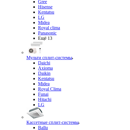
Gree
Hisense
Kentatsu
LG
Midea
Royal clima
Panasonic
Ещё 13
Мульти сплит-системы
Daichi
Axioma
Daikin
Kentatsu
Midea
Royal Clima
Funai
Hitachi
LG
Кассетные сплит-системы
Ballu