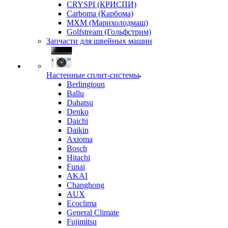
CRYSPI (КРИСПИ)
Carboma (Карбома)
MXM (Марихолодмаш)
Golfstream (Гольфстрим)
Запчасти для швейных машин
Настенные сплит-системы
Berlingtoun
Ballu
Dahatsu
Denko
Daichi
Daikin
Axioma
Bosch
Hitachi
Funai
AKAI
Changhong
AUX
Ecoclima
General Climate
Fujimitsu