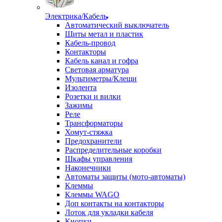
Электрика/Кабель
Автоматический выключатель
Щиты метал и пластик
Кабель-провод
Контакторы
Кабель канал и гофра
Световая арматура
Мультиметры/Клещи
Изолента
Розетки и вилки
Зажимы
Реле
Трансформаторы
Хомут-стяжка
Предохранители
Распределительные коробки
Шкафы управления
Наконечники
Автоматы защиты (мото-автоматы)
Клеммы
Клеммы WAGO
Доп контакты на контакторы
Лоток для укладки кабеля
Кнопки