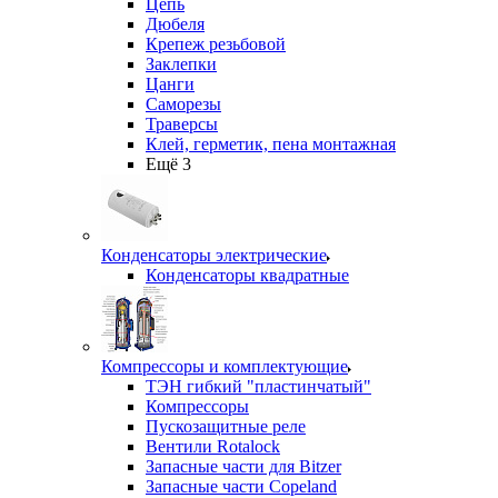
Цепь
Дюбеля
Крепеж резьбовой
Заклепки
Цанги
Саморезы
Траверсы
Клей, герметик, пена монтажная
Ещё 3
Конденсаторы электрические
Конденсаторы квадратные
Компрессоры и комплектующие
ТЭН гибкий "пластинчатый"
Компрессоры
Пускозащитные реле
Вентили Rotalock
Запасные части для Bitzer
Запасные части Copeland