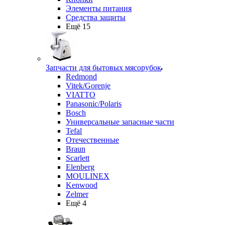
Элементы питания
Средства защиты
Ещё 15
Запчасти для бытовых мясорубок
Redmond
Vitek/Gorenje
VIATTO
Panasonic/Polaris
Bosch
Универсальные запасные части
Tefal
Отечественные
Braun
Scarlett
Elenberg
MOULINEX
Kenwood
Zelmer
Ещё 4