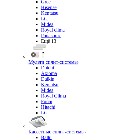
Gree
Hisense
Kentatsu
LG
Midea
Royal clima
Panasonic
Ещё 13
Мульти сплит-системы
Daichi
Axioma
Daikin
Kentatsu
Midea
Royal Clima
Funai
Hitachi
LG
Кассетные сплит-системы
Ballu