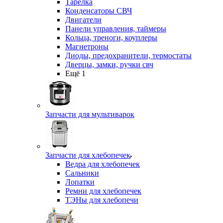
Тарелка
Конденсаторы СВЧ
Двигатели
Панели управления, таймеры
Кольца, треноги, коуплеры
Магнетроны
Диоды, предохранители, термостаты
Дверцы, замки, ручки свч
Ещё 1
Запчасти для мультиварок
Запчасти для хлебопечек
Ведра для хлебопечек
Сальники
Лопатки
Ремни для хлебопечек
ТЭНы для хлебопечи