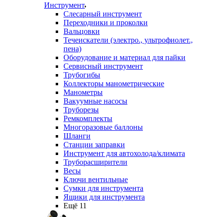
Инструмент
Слесарный инструмент
Переходники и проколки
Вальцовки
Течеискатели (электро., ультрофиолет.,
пена)
Оборудование и материал для пайки
Сервисный инструмент
Трубогибы
Коллекторы манометрические
Манометры
Вакуумные насосы
Труборезы
Ремкомплекты
Многоразовые баллоны
Шланги
Станции заправки
Инструмент для автохолода/климата
Труборасширители
Весы
Ключи вентильные
Сумки для инструмента
Ящики для инструмента
Ещё 11