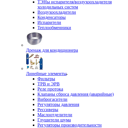
ТЭНы испарителя/воздухоохладителя
холодильных систем
Воздухоохладители
Конденсаторы
Испарители
Теплообменники
Дренаж для кондиционера
Линейные элементы
Фильтры
ТРВ и ЭРВ
Реле протока
Клапаны сброса давления (аварийные)
Виброгасители
Регуляторы давления
Рессиверы
Маслоотделители
Глушители шума
Регуляторы производительности