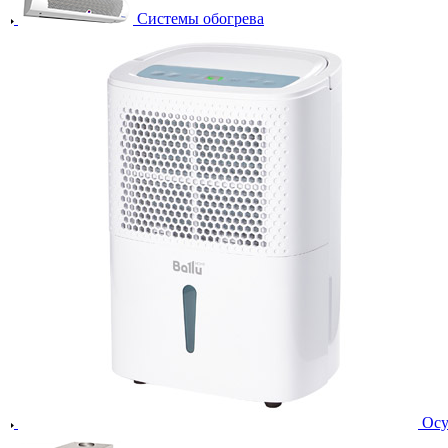
Системы обогрева
Осу