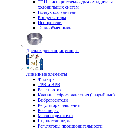
ТЭНы испарителя/воздухоохладителя
холодильных систем
Воздухоохладители
Конденсаторы
Испарители
Теплообменники
Дренаж для кондиционера
Линейные элементы
Фильтры
ТРВ и ЭРВ
Реле протока
Клапаны сброса давления (аварийные)
Виброгасители
Регуляторы давления
Рессиверы
Маслоотделители
Глушители шума
Регуляторы производительности