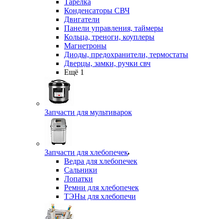
Тарелка
Конденсаторы СВЧ
Двигатели
Панели управления, таймеры
Кольца, треноги, коуплеры
Магнетроны
Диоды, предохранители, термостаты
Дверцы, замки, ручки свч
Ещё 1
Запчасти для мультиварок
Запчасти для хлебопечек
Ведра для хлебопечек
Сальники
Лопатки
Ремни для хлебопечек
ТЭНы для хлебопечи