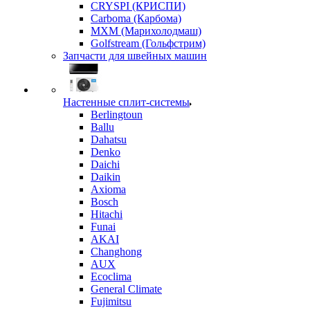
CRYSPI (КРИСПИ)
Carboma (Карбома)
MXM (Марихолодмаш)
Golfstream (Гольфстрим)
Запчасти для швейных машин
Настенные сплит-системы
Berlingtoun
Ballu
Dahatsu
Denko
Daichi
Daikin
Axioma
Bosch
Hitachi
Funai
AKAI
Changhong
AUX
Ecoclima
General Climate
Fujimitsu