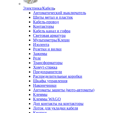
Электрика/Кабель
Автоматический выключатель
Щиты метал и пластик
Кабель-провод
Контакторы
Кабель канал и гофра
Световая арматура
Мультиметры/Клещи
Изолента
Розетки и вилки
Зажимы
Реле
Трансформаторы
Хомут-стяжка
Предохранители
Распределительные коробки
Шкафы управления
Наконечники
Автоматы защиты (мото-автоматы)
Клеммы
Клеммы WAGO
Доп контакты на контакторы
Лоток для укладки кабеля
Кнопки