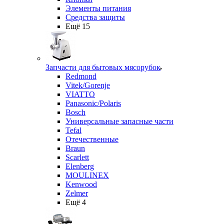
Элементы питания
Средства защиты
Ещё 15
Запчасти для бытовых мясорубок
Redmond
Vitek/Gorenje
VIATTO
Panasonic/Polaris
Bosch
Универсальные запасные части
Tefal
Отечественные
Braun
Scarlett
Elenberg
MOULINEX
Kenwood
Zelmer
Ещё 4