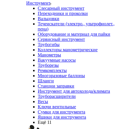
Инструмент
Слесарный инструмент
Переходники и проколки
Вальцовки
Течеискатели (электро., ультрофиолет.,
пена)
Оборудование и материал для пайки
Сервисный инструмент
Трубогибы
Коллекторы манометрические
Манометры
Вакуумные насосы
Труборезы
Ремкомплекты
Многоразовые баллоны
Шланги
Станции заправки
Инструмент для автохолода/климата
Труборасширители
Весы
Ключи вентильные
Сумки для инструмента
Ящики для инструмента
Ещё 11