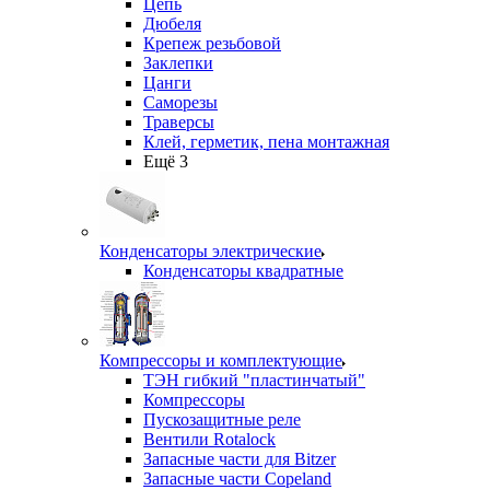
Цепь
Дюбеля
Крепеж резьбовой
Заклепки
Цанги
Саморезы
Траверсы
Клей, герметик, пена монтажная
Ещё 3
Конденсаторы электрические
Конденсаторы квадратные
Компрессоры и комплектующие
ТЭН гибкий "пластинчатый"
Компрессоры
Пускозащитные реле
Вентили Rotalock
Запасные части для Bitzer
Запасные части Copeland