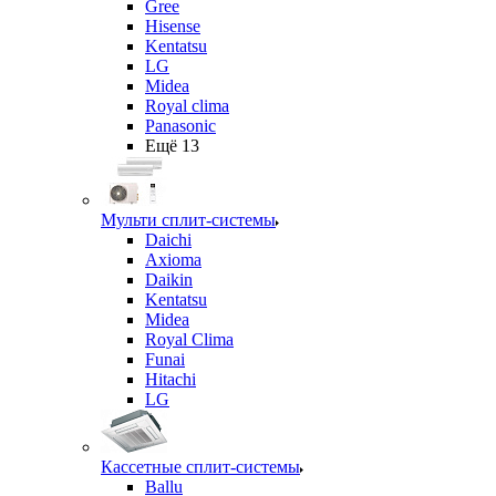
Gree
Hisense
Kentatsu
LG
Midea
Royal clima
Panasonic
Ещё 13
Мульти сплит-системы
Daichi
Axioma
Daikin
Kentatsu
Midea
Royal Clima
Funai
Hitachi
LG
Кассетные сплит-системы
Ballu