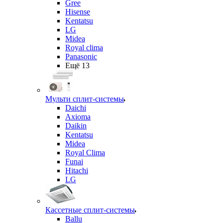
Gree
Hisense
Kentatsu
LG
Midea
Royal clima
Panasonic
Ещё 13
Мульти сплит-системы
Daichi
Axioma
Daikin
Kentatsu
Midea
Royal Clima
Funai
Hitachi
LG
Кассетные сплит-системы
Ballu