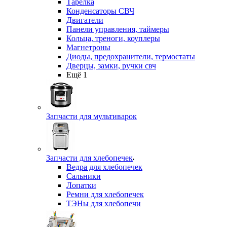
Тарелка
Конденсаторы СВЧ
Двигатели
Панели управления, таймеры
Кольца, треноги, коуплеры
Магнетроны
Диоды, предохранители, термостаты
Дверцы, замки, ручки свч
Ещё 1
Запчасти для мультиварок
Запчасти для хлебопечек
Ведра для хлебопечек
Сальники
Лопатки
Ремни для хлебопечек
ТЭНы для хлебопечи