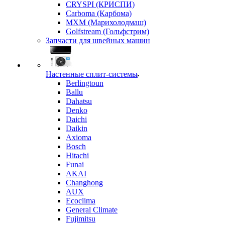
CRYSPI (КРИСПИ)
Carboma (Карбома)
MXM (Марихолодмаш)
Golfstream (Гольфстрим)
Запчасти для швейных машин
Настенные сплит-системы
Berlingtoun
Ballu
Dahatsu
Denko
Daichi
Daikin
Axioma
Bosch
Hitachi
Funai
AKAI
Changhong
AUX
Ecoclima
General Climate
Fujimitsu