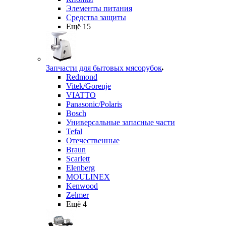
Элементы питания
Средства защиты
Ещё 15
Запчасти для бытовых мясорубок
Redmond
Vitek/Gorenje
VIATTO
Panasonic/Polaris
Bosch
Универсальные запасные части
Tefal
Отечественные
Braun
Scarlett
Elenberg
MOULINEX
Kenwood
Zelmer
Ещё 4