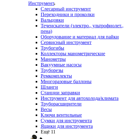
Инструмент
Слесарный инструмент
Переходники и проколки
Вальцовки
Течеискатели (электро., ультрофиолет.,
пена)
Оборудование и материал для пайки
Сервисный инструмент
Трубогибы
Коллекторы манометрические
Манометры
Вакуумные насосы
Труборезы
Ремкомплекты
Многоразовые баллоны
Шланги
Станции заправки
Инструмент для автохолода/климата
Труборасширители
Весы
Ключи вентильные
Сумки для инструмента
Ящики для инструмента
Ещё 11