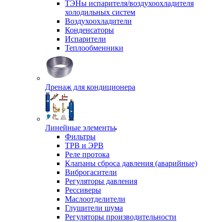
ТЭНы испарителя/воздухоохладителя
холодильных систем
Воздухоохладители
Конденсаторы
Испарители
Теплообменники
Дренаж для кондиционера
Линейные элементы
Фильтры
ТРВ и ЭРВ
Реле протока
Клапаны сброса давления (аварийные)
Виброгасители
Регуляторы давления
Рессиверы
Маслоотделители
Глушители шума
Регуляторы производительности