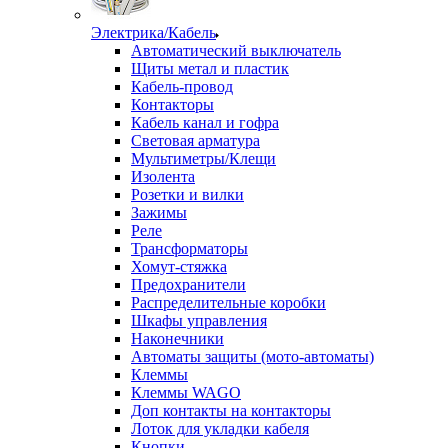
Электрика/Кабель
Автоматический выключатель
Щиты метал и пластик
Кабель-провод
Контакторы
Кабель канал и гофра
Световая арматура
Мультиметры/Клещи
Изолента
Розетки и вилки
Зажимы
Реле
Трансформаторы
Хомут-стяжка
Предохранители
Распределительные коробки
Шкафы управления
Наконечники
Автоматы защиты (мото-автоматы)
Клеммы
Клеммы WAGO
Доп контакты на контакторы
Лоток для укладки кабеля
Кнопки