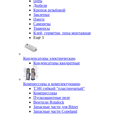
Цепь
Дюбеля
Крепеж резьбовой
Заклепки
Цанги
Саморезы
Траверсы
Клей, герметик, пена монтажная
Ещё 3
Конденсаторы электрические
Конденсаторы квадратные
Компрессоры и комплектующие
ТЭН гибкий "пластинчатый"
Компрессоры
Пускозащитные реле
Вентили Rotalock
Запасные части для Bitzer
Запасные части Copeland