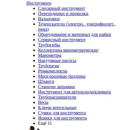
Инструмент
Слесарный инструмент
Переходники и проколки
Вальцовки
Течеискатели (электро., ультрофиолет.,
пена)
Оборудование и материал для пайки
Сервисный инструмент
Трубогибы
Коллекторы манометрические
Манометры
Вакуумные насосы
Труборезы
Ремкомплекты
Многоразовые баллоны
Шланги
Станции заправки
Инструмент для автохолода/климата
Труборасширители
Весы
Ключи вентильные
Сумки для инструмента
Ящики для инструмента
Ещё 11