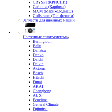
CRYSPI (КРИСПИ)
Carboma (Карбома)
MXM (Марихолодмаш)
Golfstream (Гольфстрим)
Запчасти для швейных машин
Настенные сплит-системы
Berlingtoun
Ballu
Dahatsu
Denko
Daichi
Daikin
Axioma
Bosch
Hitachi
Funai
AKAI
Changhong
AUX
Ecoclima
General Climate
Fujimitsu