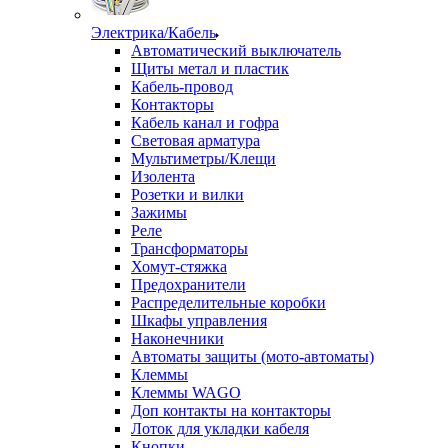
Электрика/Кабель
Автоматический выключатель
Щиты метал и пластик
Кабель-провод
Контакторы
Кабель канал и гофра
Световая арматура
Мультиметры/Клещи
Изолента
Розетки и вилки
Зажимы
Реле
Трансформаторы
Хомут-стяжка
Предохранители
Распределительные коробки
Шкафы управления
Наконечники
Автоматы защиты (мото-автоматы)
Клеммы
Клеммы WAGO
Доп контакты на контакторы
Лоток для укладки кабеля
Кнопки