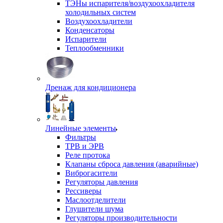
ТЭНы испарителя/воздухоохладителя
холодильных систем
Воздухоохладители
Конденсаторы
Испарители
Теплообменники
Дренаж для кондиционера
Линейные элементы
Фильтры
ТРВ и ЭРВ
Реле протока
Клапаны сброса давления (аварийные)
Виброгасители
Регуляторы давления
Рессиверы
Маслоотделители
Глушители шума
Регуляторы производительности