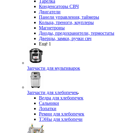
Тарелка
Конденсаторы СВЧ
Двигатели
Панели управления, таймеры
Кольца, треноги, коуплеры
Магнетроны
Диоды, предохранители, термостаты
Дверцы, замки, ручки свч
Ещё 1
Запчасти для мультиварок
Запчасти для хлебопечек
Ведра для хлебопечек
Сальники
Лопатки
Ремни для хлебопечек
ТЭНы для хлебопечи