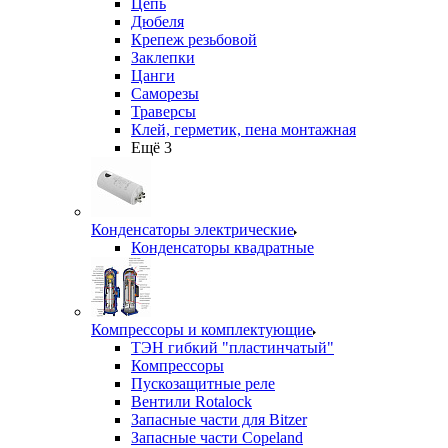
Цепь
Дюбеля
Крепеж резьбовой
Заклепки
Цанги
Саморезы
Траверсы
Клей, герметик, пена монтажная
Ещё 3
Конденсаторы электрические
Конденсаторы квадратные
Компрессоры и комплектующие
ТЭН гибкий "пластинчатый"
Компрессоры
Пускозащитные реле
Вентили Rotalock
Запасные части для Bitzer
Запасные части Copeland