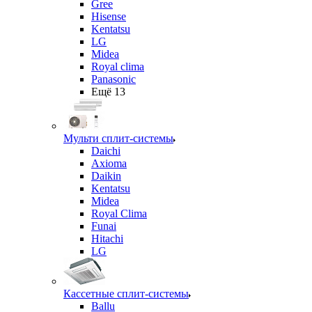
Gree
Hisense
Kentatsu
LG
Midea
Royal clima
Panasonic
Ещё 13
Мульти сплит-системы
Daichi
Axioma
Daikin
Kentatsu
Midea
Royal Clima
Funai
Hitachi
LG
Кассетные сплит-системы
Ballu