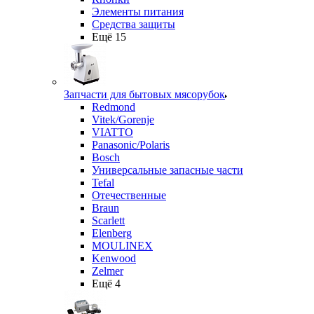
Элементы питания
Средства защиты
Ещё 15
Запчасти для бытовых мясорубок
Redmond
Vitek/Gorenje
VIATTO
Panasonic/Polaris
Bosch
Универсальные запасные части
Tefal
Отечественные
Braun
Scarlett
Elenberg
MOULINEX
Kenwood
Zelmer
Ещё 4