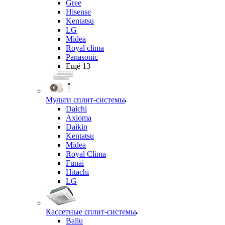
Gree
Hisense
Kentatsu
LG
Midea
Royal clima
Panasonic
Ещё 13
Мульти сплит-системы
Daichi
Axioma
Daikin
Kentatsu
Midea
Royal Clima
Funai
Hitachi
LG
Кассетные сплит-системы
Ballu