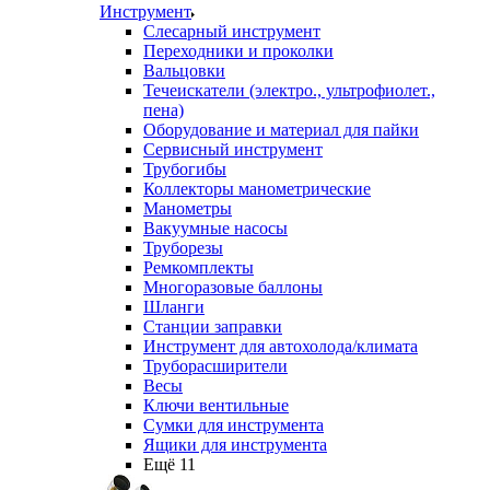
Инструмент
Слесарный инструмент
Переходники и проколки
Вальцовки
Течеискатели (электро., ультрофиолет.,
пена)
Оборудование и материал для пайки
Сервисный инструмент
Трубогибы
Коллекторы манометрические
Манометры
Вакуумные насосы
Труборезы
Ремкомплекты
Многоразовые баллоны
Шланги
Станции заправки
Инструмент для автохолода/климата
Труборасширители
Весы
Ключи вентильные
Сумки для инструмента
Ящики для инструмента
Ещё 11