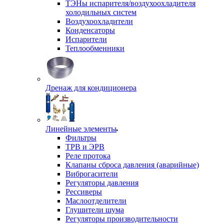
ТЭНы испарителя/воздухоохладителя
холодильных систем
Воздухоохладители
Конденсаторы
Испарители
Теплообменники
Дренаж для кондиционера
Линейные элементы
Фильтры
ТРВ и ЭРВ
Реле протока
Клапаны сброса давления (аварийные)
Виброгасители
Регуляторы давления
Рессиверы
Маслоотделители
Глушители шума
Регуляторы производительности