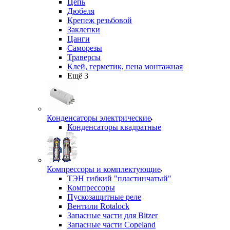
Цепь
Дюбеля
Крепеж резьбовой
Заклепки
Цанги
Саморезы
Траверсы
Клей, герметик, пена монтажная
Ещё 3
Конденсаторы электрические
Конденсаторы квадратные
Компрессоры и комплектующие
ТЭН гибкий "пластинчатый"
Компрессоры
Пускозащитные реле
Вентили Rotalock
Запасные части для Bitzer
Запасные части Copeland