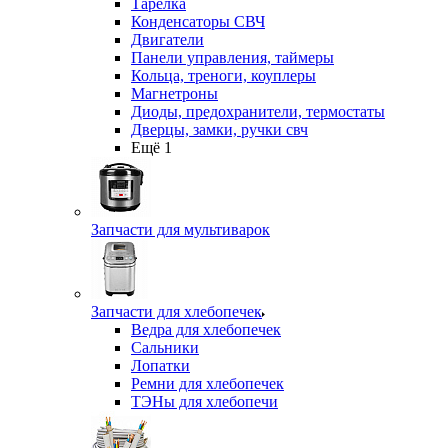
Тарелка
Конденсаторы СВЧ
Двигатели
Панели управления, таймеры
Кольца, треноги, коуплеры
Магнетроны
Диоды, предохранители, термостаты
Дверцы, замки, ручки свч
Ещё 1
Запчасти для мультиварок
Запчасти для хлебопечек
Ведра для хлебопечек
Сальники
Лопатки
Ремни для хлебопечек
ТЭНы для хлебопечи