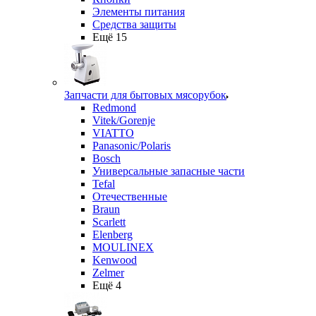
Элементы питания
Средства защиты
Ещё 15
Запчасти для бытовых мясорубок
Redmond
Vitek/Gorenje
VIATTO
Panasonic/Polaris
Bosch
Универсальные запасные части
Tefal
Отечественные
Braun
Scarlett
Elenberg
MOULINEX
Kenwood
Zelmer
Ещё 4