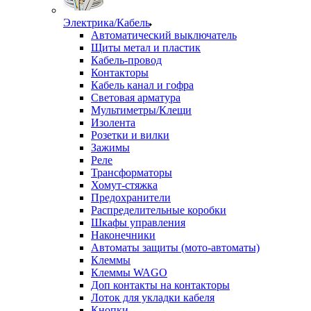
Электрика/Кабель
Автоматический выключатель
Щиты метал и пластик
Кабель-провод
Контакторы
Кабель канал и гофра
Световая арматура
Мультиметры/Клещи
Изолента
Розетки и вилки
Зажимы
Реле
Трансформаторы
Хомут-стяжка
Предохранители
Распределительные коробки
Шкафы управления
Наконечники
Автоматы защиты (мото-автоматы)
Клеммы
Клеммы WAGO
Доп контакты на контакторы
Лоток для укладки кабеля
Кнопки