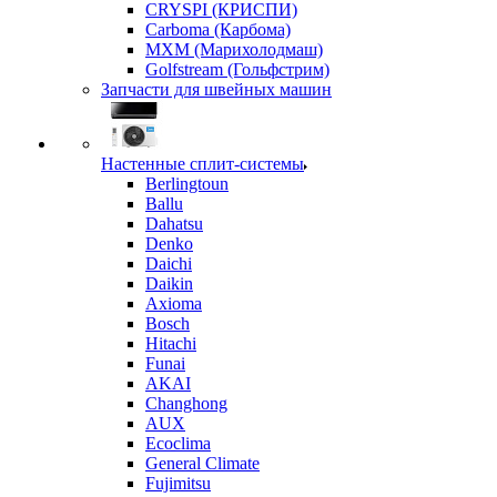
CRYSPI (КРИСПИ)
Carboma (Карбома)
MXM (Марихолодмаш)
Golfstream (Гольфстрим)
Запчасти для швейных машин
Настенные сплит-системы
Berlingtoun
Ballu
Dahatsu
Denko
Daichi
Daikin
Axioma
Bosch
Hitachi
Funai
AKAI
Changhong
AUX
Ecoclima
General Climate
Fujimitsu