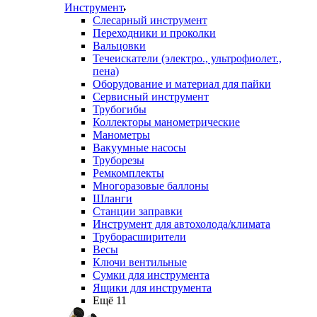
Инструмент
Слесарный инструмент
Переходники и проколки
Вальцовки
Течеискатели (электро., ультрофиолет.,
пена)
Оборудование и материал для пайки
Сервисный инструмент
Трубогибы
Коллекторы манометрические
Манометры
Вакуумные насосы
Труборезы
Ремкомплекты
Многоразовые баллоны
Шланги
Станции заправки
Инструмент для автохолода/климата
Труборасширители
Весы
Ключи вентильные
Сумки для инструмента
Ящики для инструмента
Ещё 11