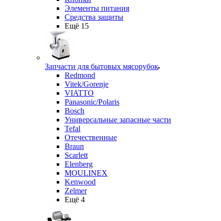
Элементы питания
Средства защиты
Ещё 15
Запчасти для бытовых мясорубок
Redmond
Vitek/Gorenje
VIATTO
Panasonic/Polaris
Bosch
Универсальные запасные части
Tefal
Отечественные
Braun
Scarlett
Elenberg
MOULINEX
Kenwood
Zelmer
Ещё 4