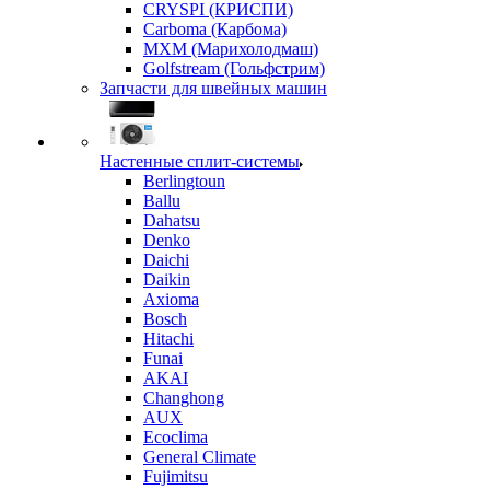
CRYSPI (КРИСПИ)
Carboma (Карбома)
MXM (Марихолодмаш)
Golfstream (Гольфстрим)
Запчасти для швейных машин
Настенные сплит-системы
Berlingtoun
Ballu
Dahatsu
Denko
Daichi
Daikin
Axioma
Bosch
Hitachi
Funai
AKAI
Changhong
AUX
Ecoclima
General Climate
Fujimitsu