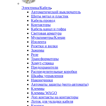
Электрика/Кабель
Автоматический выключатель
Щиты метал и пластик
Кабель-провод
Контакторы
Кабель канал и гофра
Световая арматура
Мультиметры/Клещи
Изолента
Розетки и вилки
Зажимы
Реле
Трансформаторы
Хомут-стяжка
Предохранители
Распределительные коробки
Шкафы управления
Наконечники
Автоматы защиты (мото-автоматы)
Клеммы
Клеммы WAGO
Доп контакты на контакторы
Лоток для укладки кабеля
Кнопки