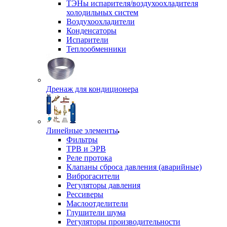
ТЭНы испарителя/воздухоохладителя
холодильных систем
Воздухоохладители
Конденсаторы
Испарители
Теплообменники
Дренаж для кондиционера
Линейные элементы
Фильтры
ТРВ и ЭРВ
Реле протока
Клапаны сброса давления (аварийные)
Виброгасители
Регуляторы давления
Рессиверы
Маслоотделители
Глушители шума
Регуляторы производительности