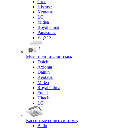
Gree
Hisense
Kentatsu
LG
Midea
Royal clima
Panasonic
Ещё 13
Мульти сплит-системы
Daichi
Axioma
Daikin
Kentatsu
Midea
Royal Clima
Funai
Hitachi
LG
Кассетные сплит-системы
Ballu