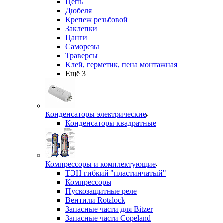
Цепь
Дюбеля
Крепеж резьбовой
Заклепки
Цанги
Саморезы
Траверсы
Клей, герметик, пена монтажная
Ещё 3
Конденсаторы электрические
Конденсаторы квадратные
Компрессоры и комплектующие
ТЭН гибкий "пластинчатый"
Компрессоры
Пускозащитные реле
Вентили Rotalock
Запасные части для Bitzer
Запасные части Copeland