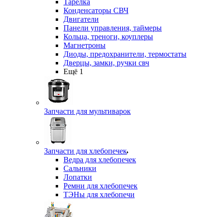
Тарелка
Конденсаторы СВЧ
Двигатели
Панели управления, таймеры
Кольца, треноги, коуплеры
Магнетроны
Диоды, предохранители, термостаты
Дверцы, замки, ручки свч
Ещё 1
Запчасти для мультиварок
Запчасти для хлебопечек
Ведра для хлебопечек
Сальники
Лопатки
Ремни для хлебопечек
ТЭНы для хлебопечи