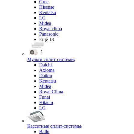
Gree
Hisense
Kentatsu
LG
Midea
Royal clima
Panasonic
Ещё 13
Мульти сплит-системы
Daichi
Axioma
Daikin
Kentatsu
Midea
Royal Clima
Funai
Hitachi
LG
Кассетные сплит-системы
Ballu