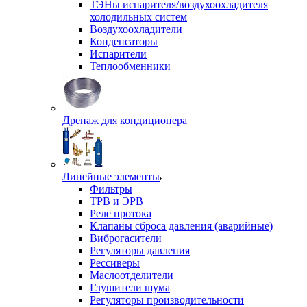
ТЭНы испарителя/воздухоохладителя
холодильных систем
Воздухоохладители
Конденсаторы
Испарители
Теплообменники
Дренаж для кондиционера
Линейные элементы
Фильтры
ТРВ и ЭРВ
Реле протока
Клапаны сброса давления (аварийные)
Виброгасители
Регуляторы давления
Рессиверы
Маслоотделители
Глушители шума
Регуляторы производительности