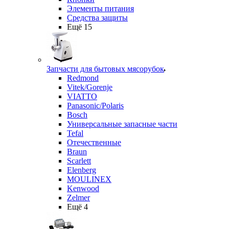
Элементы питания
Средства защиты
Ещё 15
Запчасти для бытовых мясорубок
Redmond
Vitek/Gorenje
VIATTO
Panasonic/Polaris
Bosch
Универсальные запасные части
Tefal
Отечественные
Braun
Scarlett
Elenberg
MOULINEX
Kenwood
Zelmer
Ещё 4