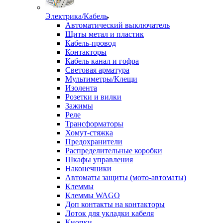
Электрика/Кабель
Автоматический выключатель
Щиты метал и пластик
Кабель-провод
Контакторы
Кабель канал и гофра
Световая арматура
Мультиметры/Клещи
Изолента
Розетки и вилки
Зажимы
Реле
Трансформаторы
Хомут-стяжка
Предохранители
Распределительные коробки
Шкафы управления
Наконечники
Автоматы защиты (мото-автоматы)
Клеммы
Клеммы WAGO
Доп контакты на контакторы
Лоток для укладки кабеля
Кнопки