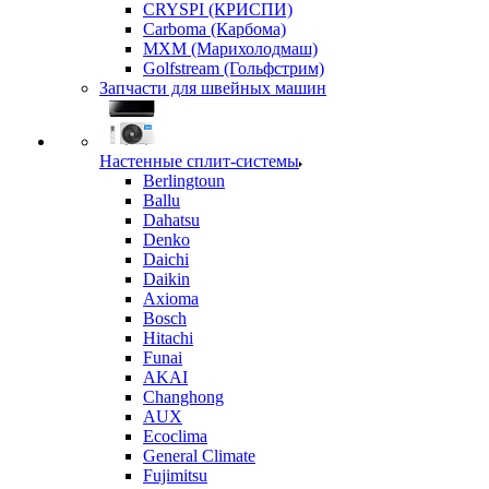
CRYSPI (КРИСПИ)
Carboma (Карбома)
MXM (Марихолодмаш)
Golfstream (Гольфстрим)
Запчасти для швейных машин
Настенные сплит-системы
Berlingtoun
Ballu
Dahatsu
Denko
Daichi
Daikin
Axioma
Bosch
Hitachi
Funai
AKAI
Changhong
AUX
Ecoclima
General Climate
Fujimitsu