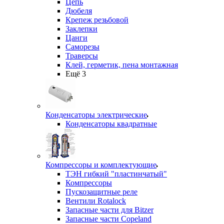
Цепь
Дюбеля
Крепеж резьбовой
Заклепки
Цанги
Саморезы
Траверсы
Клей, герметик, пена монтажная
Ещё 3
Конденсаторы электрические
Конденсаторы квадратные
Компрессоры и комплектующие
ТЭН гибкий "пластинчатый"
Компрессоры
Пускозащитные реле
Вентили Rotalock
Запасные части для Bitzer
Запасные части Copeland