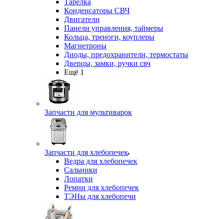
Тарелка
Конденсаторы СВЧ
Двигатели
Панели управления, таймеры
Кольца, треноги, коуплеры
Магнетроны
Диоды, предохранители, термостаты
Дверцы, замки, ручки свч
Ещё 1
Запчасти для мультиварок
Запчасти для хлебопечек
Ведра для хлебопечек
Сальники
Лопатки
Ремни для хлебопечек
ТЭНы для хлебопечи