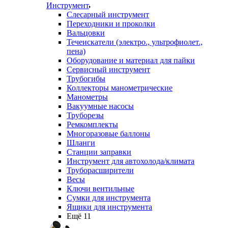
Инструмент
Слесарный инструмент
Переходники и проколки
Вальцовки
Течеискатели (электро., ультрофиолет.,
пена)
Оборудование и материал для пайки
Сервисный инструмент
Трубогибы
Коллекторы манометрические
Манометры
Вакуумные насосы
Труборезы
Ремкомплекты
Многоразовые баллоны
Шланги
Станции заправки
Инструмент для автохолода/климата
Труборасширители
Весы
Ключи вентильные
Сумки для инструмента
Ящики для инструмента
Ещё 11