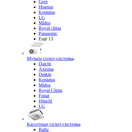
Gree
Hisense
Kentatsu
LG
Midea
Royal clima
Panasonic
Ещё 13
Мульти сплит-системы
Daichi
Axioma
Daikin
Kentatsu
Midea
Royal Clima
Funai
Hitachi
LG
Кассетные сплит-системы
Ballu