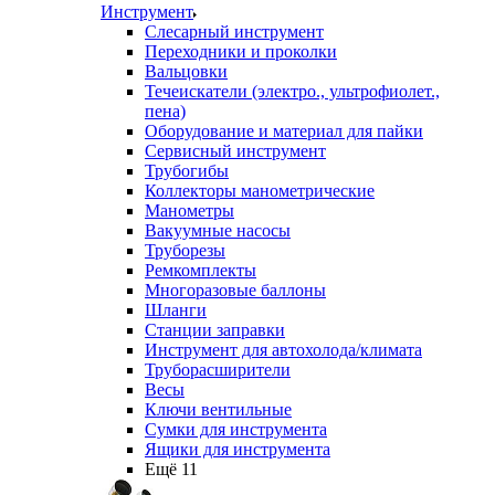
Инструмент
Слесарный инструмент
Переходники и проколки
Вальцовки
Течеискатели (электро., ультрофиолет.,
пена)
Оборудование и материал для пайки
Сервисный инструмент
Трубогибы
Коллекторы манометрические
Манометры
Вакуумные насосы
Труборезы
Ремкомплекты
Многоразовые баллоны
Шланги
Станции заправки
Инструмент для автохолода/климата
Труборасширители
Весы
Ключи вентильные
Сумки для инструмента
Ящики для инструмента
Ещё 11