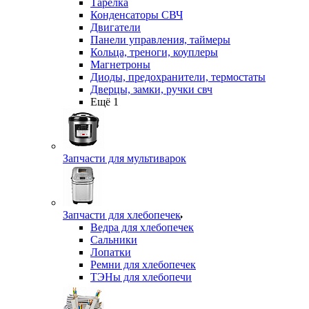
Тарелка
Конденсаторы СВЧ
Двигатели
Панели управления, таймеры
Кольца, треноги, коуплеры
Магнетроны
Диоды, предохранители, термостаты
Дверцы, замки, ручки свч
Ещё 1
Запчасти для мультиварок
Запчасти для хлебопечек
Ведра для хлебопечек
Сальники
Лопатки
Ремни для хлебопечек
ТЭНы для хлебопечи