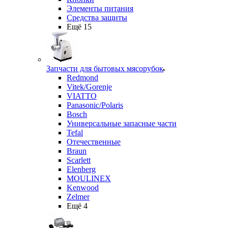
Элементы питания
Средства защиты
Ещё 15
Запчасти для бытовых мясорубок
Redmond
Vitek/Gorenje
VIATTO
Panasonic/Polaris
Bosch
Универсальные запасные части
Tefal
Отечественные
Braun
Scarlett
Elenberg
MOULINEX
Kenwood
Zelmer
Ещё 4