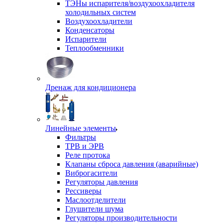
ТЭНы испарителя/воздухоохладителя
холодильных систем
Воздухоохладители
Конденсаторы
Испарители
Теплообменники
Дренаж для кондиционера
Линейные элементы
Фильтры
ТРВ и ЭРВ
Реле протока
Клапаны сброса давления (аварийные)
Виброгасители
Регуляторы давления
Рессиверы
Маслоотделители
Глушители шума
Регуляторы производительности