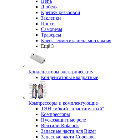
Цепь
Дюбеля
Крепеж резьбовой
Заклепки
Цанги
Саморезы
Траверсы
Клей, герметик, пена монтажная
Ещё 3
Конденсаторы электрические
Конденсаторы квадратные
Компрессоры и комплектующие
ТЭН гибкий "пластинчатый"
Компрессоры
Пускозащитные реле
Вентили Rotalock
Запасные части для Bitzer
Запасные части Copeland