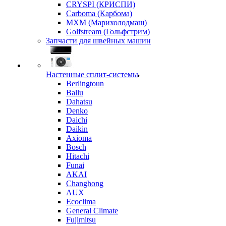
CRYSPI (КРИСПИ)
Carboma (Карбома)
MXM (Марихолодмаш)
Golfstream (Гольфстрим)
Запчасти для швейных машин
Настенные сплит-системы
Berlingtoun
Ballu
Dahatsu
Denko
Daichi
Daikin
Axioma
Bosch
Hitachi
Funai
AKAI
Changhong
AUX
Ecoclima
General Climate
Fujimitsu