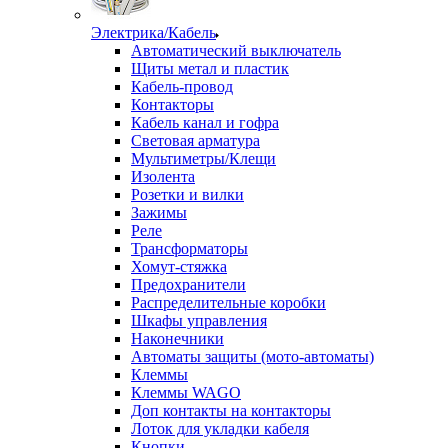
Электрика/Кабель
Автоматический выключатель
Щиты метал и пластик
Кабель-провод
Контакторы
Кабель канал и гофра
Световая арматура
Мультиметры/Клещи
Изолента
Розетки и вилки
Зажимы
Реле
Трансформаторы
Хомут-стяжка
Предохранители
Распределительные коробки
Шкафы управления
Наконечники
Автоматы защиты (мото-автоматы)
Клеммы
Клеммы WAGO
Доп контакты на контакторы
Лоток для укладки кабеля
Кнопки