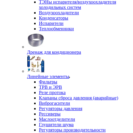
ТЭНы испарителя/воздухоохладителя
холодильных систем
Воздухоохладители
Конденсаторы
Испарители
Теплообменники
Дренаж для кондиционера
Линейные элементы
Фильтры
ТРВ и ЭРВ
Реле протока
Клапаны сброса давления (аварийные)
Виброгасители
Регуляторы давления
Рессиверы
Маслоотделители
Глушители шума
Регуляторы производительности