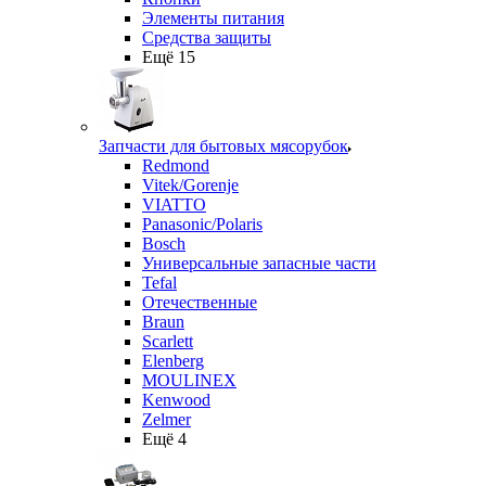
Элементы питания
Средства защиты
Ещё 15
Запчасти для бытовых мясорубок
Redmond
Vitek/Gorenje
VIATTO
Panasonic/Polaris
Bosch
Универсальные запасные части
Tefal
Отечественные
Braun
Scarlett
Elenberg
MOULINEX
Kenwood
Zelmer
Ещё 4