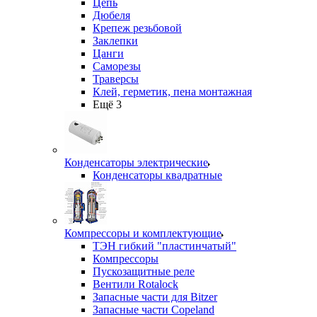
Цепь
Дюбеля
Крепеж резьбовой
Заклепки
Цанги
Саморезы
Траверсы
Клей, герметик, пена монтажная
Ещё 3
Конденсаторы электрические
Конденсаторы квадратные
Компрессоры и комплектующие
ТЭН гибкий "пластинчатый"
Компрессоры
Пускозащитные реле
Вентили Rotalock
Запасные части для Bitzer
Запасные части Copeland