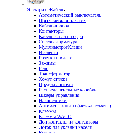
Электрика/Кабель
Автоматический выключатель
Щиты метал и пластик
Кабель-провод
Контакторы
Кабель канал и гофра
Световая арматура
Мультиметры/Клещи
Изолента
Розетки и вилки
Зажимы
Реле
Трансформаторы
Хомут-стяжка
Предохранители
Распределительные коробки
Шкафы управления
Наконечники
Автоматы защиты (мото-автоматы)
Клеммы
Клеммы WAGO
Доп контакты на контакторы
Лоток для укладки кабеля
Кнопки