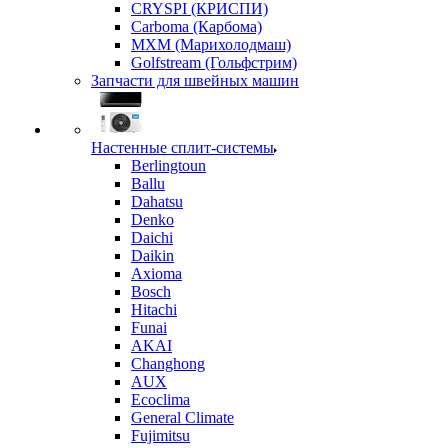
CRYSPI (КРИСПИ)
Carboma (Карбома)
MXM (Марихолодмаш)
Golfstream (Гольфстрим)
Запчасти для швейных машин
Настенные сплит-системы
Berlingtoun
Ballu
Dahatsu
Denko
Daichi
Daikin
Axioma
Bosch
Hitachi
Funai
AKAI
Changhong
AUX
Ecoclima
General Climate
Fujimitsu