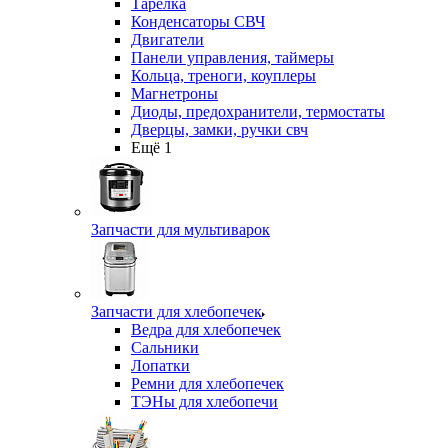
Тарелка
Конденсаторы СВЧ
Двигатели
Панели управления, таймеры
Кольца, треноги, коуплеры
Магнетроны
Диоды, предохранители, термостаты
Дверцы, замки, ручки свч
Ещё 1
Запчасти для мультиварок
Запчасти для хлебопечек
Ведра для хлебопечек
Сальники
Лопатки
Ремни для хлебопечек
ТЭНы для хлебопечи