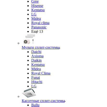
Gree
Hisense
Kentatsu
LG
Midea
Royal clima
Panasonic
Ещё 13
Мульти сплит-системы
Daichi
Axioma
Daikin
Kentatsu
Midea
Royal Clima
Funai
Hitachi
LG
Кассетные сплит-системы
Ballu