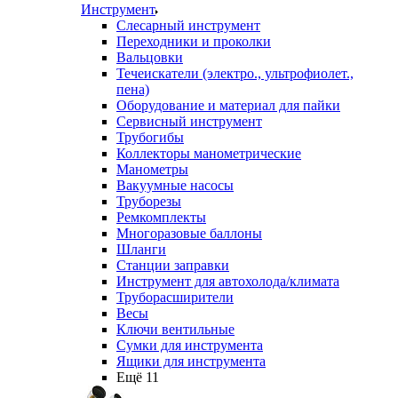
Инструмент
Слесарный инструмент
Переходники и проколки
Вальцовки
Течеискатели (электро., ультрофиолет.,
пена)
Оборудование и материал для пайки
Сервисный инструмент
Трубогибы
Коллекторы манометрические
Манометры
Вакуумные насосы
Труборезы
Ремкомплекты
Многоразовые баллоны
Шланги
Станции заправки
Инструмент для автохолода/климата
Труборасширители
Весы
Ключи вентильные
Сумки для инструмента
Ящики для инструмента
Ещё 11