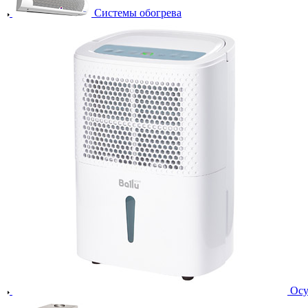
Системы обогрева
Осу