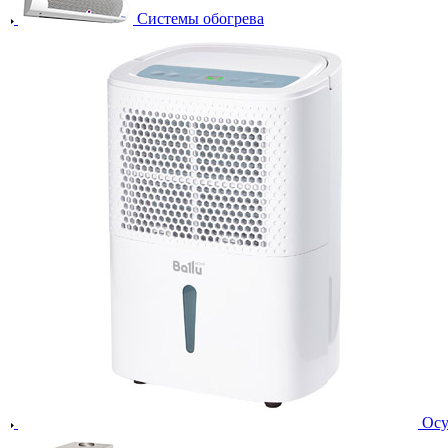
Системы обогрева
Осу