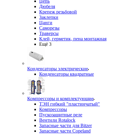
Цепь
Дюбеля
Крепеж резьбовой
Заклепки
Цанги
Саморезы
Траверсы
Клей, герметик, пена монтажная
Ещё 3
Конденсаторы электрические
Конденсаторы квадратные
Компрессоры и комплектующие
ТЭН гибкий "пластинчатый"
Компрессоры
Пускозащитные реле
Вентили Rotalock
Запасные части для Bitzer
Запасные части Copeland