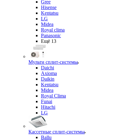
Gree
Hisense
Kentatsu
LG
Midea
Royal clima
Panasonic
Ещё 13
Мульти сплит-системы
Daichi
Axioma
Daikin
Kentatsu
Midea
Royal Clima
Funai
Hitachi
LG
Кассетные сплит-системы
Ballu