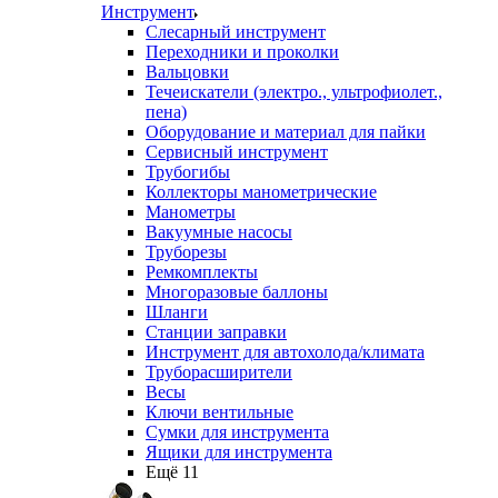
Инструмент
Слесарный инструмент
Переходники и проколки
Вальцовки
Течеискатели (электро., ультрофиолет.,
пена)
Оборудование и материал для пайки
Сервисный инструмент
Трубогибы
Коллекторы манометрические
Манометры
Вакуумные насосы
Труборезы
Ремкомплекты
Многоразовые баллоны
Шланги
Станции заправки
Инструмент для автохолода/климата
Труборасширители
Весы
Ключи вентильные
Сумки для инструмента
Ящики для инструмента
Ещё 11