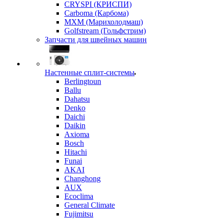
CRYSPI (КРИСПИ)
Carboma (Карбома)
MXM (Марихолодмаш)
Golfstream (Гольфстрим)
Запчасти для швейных машин
Настенные сплит-системы
Berlingtoun
Ballu
Dahatsu
Denko
Daichi
Daikin
Axioma
Bosch
Hitachi
Funai
AKAI
Changhong
AUX
Ecoclima
General Climate
Fujimitsu