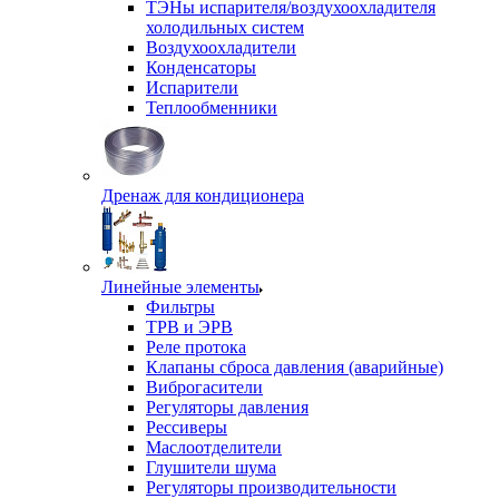
ТЭНы испарителя/воздухоохладителя
холодильных систем
Воздухоохладители
Конденсаторы
Испарители
Теплообменники
Дренаж для кондиционера
Линейные элементы
Фильтры
ТРВ и ЭРВ
Реле протока
Клапаны сброса давления (аварийные)
Виброгасители
Регуляторы давления
Рессиверы
Маслоотделители
Глушители шума
Регуляторы производительности