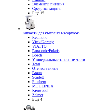
Элементы питания
Средства защиты
Ещё 15
Запчасти для бытовых мясорубок
Redmond
Vitek/Gorenje
VIATTO
Panasonic/Polaris
Bosch
Универсальные запасные части
Tefal
Отечественные
Braun
Scarlett
Elenberg
MOULINEX
Kenwood
Zelmer
Ещё 4