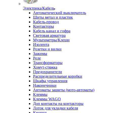
Электрика/Кабель
Автоматический выключатель
Щиты метал и пластик
Кабель-провод
Контакторы
Кабель канал и гофра
Световая арматура
Мультиметры/Клещи
Изолента
Розетки и вилки
Зажимы
Реле
Трансформаторы
Хомут-стяжка
Предохранители
Распределительные коробки
Шкафы управления
Наконечники
Автоматы защиты (мото-автоматы)
Клеммы
Клеммы WAGO
Доп контакты на контакторы
Лоток для укладки кабеля
Кнопки