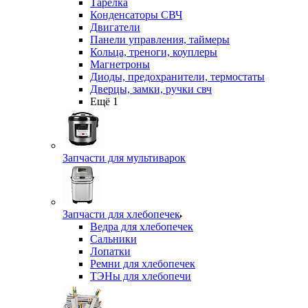
Тарелка
Конденсаторы СВЧ
Двигатели
Панели управления, таймеры
Кольца, треноги, коуплеры
Магнетроны
Диоды, предохранители, термостаты
Дверцы, замки, ручки свч
Ещё 1
Запчасти для мультиварок
Запчасти для хлебопечек
Ведра для хлебопечек
Сальники
Лопатки
Ремни для хлебопечек
ТЭНы для хлебопечи