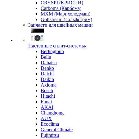
CRYSPI (КРИСПИ)
Carboma (Карбома)
MXM (Марихолодмаш)
Golfstream (Гольфстрим)
Запчасти для швейных машин
Настенные сплит-системы
Berlingtoun
Ballu
Dahatsu
Denko
Daichi
Daikin
Axioma
Bosch
Hitachi
Funai
AKAI
Changhong
AUX
Ecoclima
General Climate
Fujimitsu