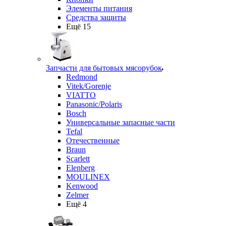
Элементы питания
Средства защиты
Ещё 15
Запчасти для бытовых мясорубок
Redmond
Vitek/Gorenje
VIATTO
Panasonic/Polaris
Bosch
Универсальные запасные части
Tefal
Отечественные
Braun
Scarlett
Elenberg
MOULINEX
Kenwood
Zelmer
Ещё 4