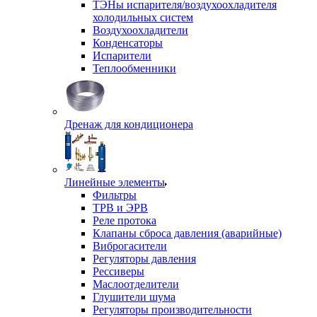
ТЭНы испарителя/воздухоохладителя
холодильных систем
Воздухоохладители
Конденсаторы
Испарители
Теплообменники
Дренаж для кондиционера
Линейные элементы
Фильтры
ТРВ и ЭРВ
Реле протока
Клапаны сброса давления (аварийные)
Виброгасители
Регуляторы давления
Рессиверы
Маслоотделители
Глушители шума
Регуляторы производительности