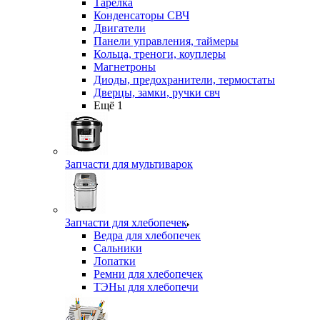
Тарелка
Конденсаторы СВЧ
Двигатели
Панели управления, таймеры
Кольца, треноги, коуплеры
Магнетроны
Диоды, предохранители, термостаты
Дверцы, замки, ручки свч
Ещё 1
Запчасти для мультиварок
Запчасти для хлебопечек
Ведра для хлебопечек
Сальники
Лопатки
Ремни для хлебопечек
ТЭНы для хлебопечи