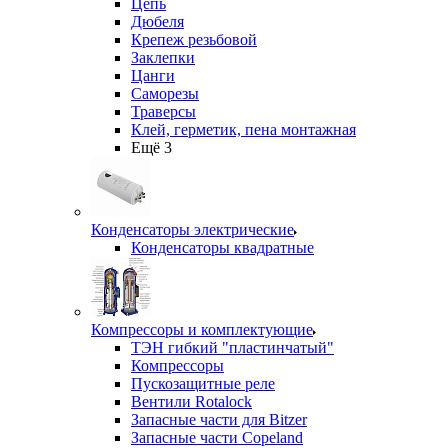
Цепь
Дюбеля
Крепеж резьбовой
Заклепки
Цанги
Саморезы
Траверсы
Клей, герметик, пена монтажная
Ещё 3
Конденсаторы электрические
Конденсаторы квадратные
Компрессоры и комплектующие
ТЭН гибкий "пластинчатый"
Компрессоры
Пускозащитные реле
Вентили Rotalock
Запасные части для Bitzer
Запасные части Copeland