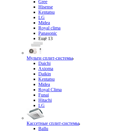
Gree
Hisense
Kentatsu
LG
Midea
Royal clima
Panasonic
Ещё 13
Мульти сплит-системы
Daichi
Axioma
Daikin
Kentatsu
Midea
Royal Clima
Funai
Hitachi
LG
Кассетные сплит-системы
Ballu