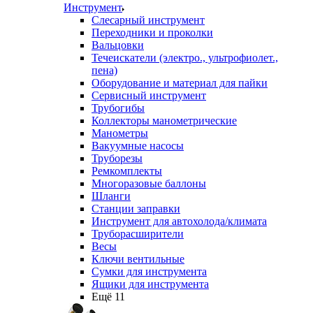
Инструмент
Слесарный инструмент
Переходники и проколки
Вальцовки
Течеискатели (электро., ультрофиолет.,
пена)
Оборудование и материал для пайки
Сервисный инструмент
Трубогибы
Коллекторы манометрические
Манометры
Вакуумные насосы
Труборезы
Ремкомплекты
Многоразовые баллоны
Шланги
Станции заправки
Инструмент для автохолода/климата
Труборасширители
Весы
Ключи вентильные
Сумки для инструмента
Ящики для инструмента
Ещё 11