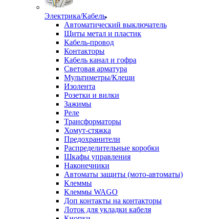
Электрика/Кабель
Автоматический выключатель
Щиты метал и пластик
Кабель-провод
Контакторы
Кабель канал и гофра
Световая арматура
Мультиметры/Клещи
Изолента
Розетки и вилки
Зажимы
Реле
Трансформаторы
Хомут-стяжка
Предохранители
Распределительные коробки
Шкафы управления
Наконечники
Автоматы защиты (мото-автоматы)
Клеммы
Клеммы WAGO
Доп контакты на контакторы
Лоток для укладки кабеля
Кнопки