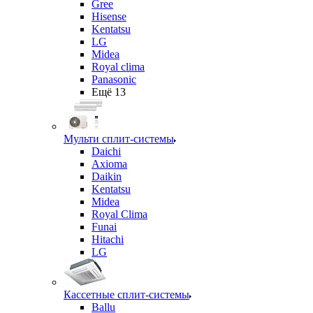
Gree
Hisense
Kentatsu
LG
Midea
Royal clima
Panasonic
Ещё 13
Мульти сплит-системы
Daichi
Axioma
Daikin
Kentatsu
Midea
Royal Clima
Funai
Hitachi
LG
Кассетные сплит-системы
Ballu