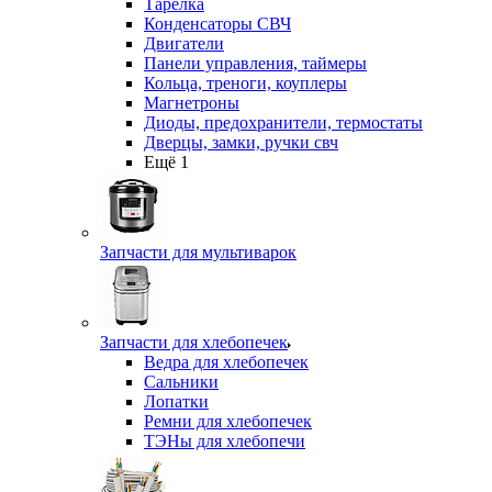
Тарелка
Конденсаторы СВЧ
Двигатели
Панели управления, таймеры
Кольца, треноги, коуплеры
Магнетроны
Диоды, предохранители, термостаты
Дверцы, замки, ручки свч
Ещё 1
Запчасти для мультиварок
Запчасти для хлебопечек
Ведра для хлебопечек
Сальники
Лопатки
Ремни для хлебопечек
ТЭНы для хлебопечи