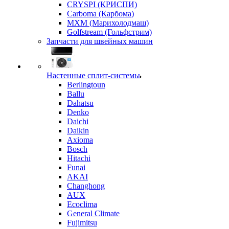
CRYSPI (КРИСПИ)
Carboma (Карбома)
MXM (Марихолодмаш)
Golfstream (Гольфстрим)
Запчасти для швейных машин
Настенные сплит-системы
Berlingtoun
Ballu
Dahatsu
Denko
Daichi
Daikin
Axioma
Bosch
Hitachi
Funai
AKAI
Changhong
AUX
Ecoclima
General Climate
Fujimitsu