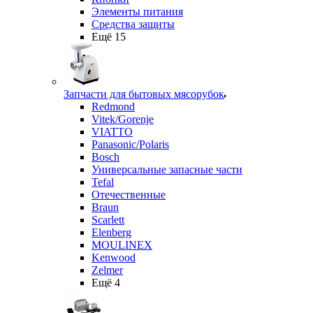
Элементы питания
Средства защиты
Ещё 15
Запчасти для бытовых мясорубок
Redmond
Vitek/Gorenje
VIATTO
Panasonic/Polaris
Bosch
Универсальные запасные части
Tefal
Отечественные
Braun
Scarlett
Elenberg
MOULINEX
Kenwood
Zelmer
Ещё 4