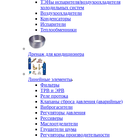
ТЭНы испарителя/воздухоохладителя
холодильных систем
Воздухоохладители
Конденсаторы
Испарители
Теплообменники
Дренаж для кондиционера
Линейные элементы
Фильтры
ТРВ и ЭРВ
Реле протока
Клапаны сброса давления (аварийные)
Виброгасители
Регуляторы давления
Рессиверы
Маслоотделители
Глушители шума
Регуляторы производительности