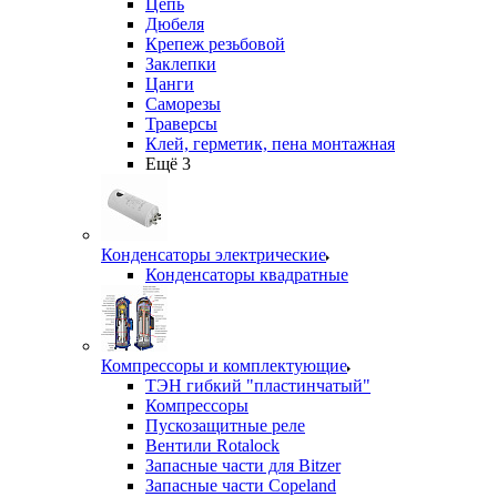
Цепь
Дюбеля
Крепеж резьбовой
Заклепки
Цанги
Саморезы
Траверсы
Клей, герметик, пена монтажная
Ещё 3
Конденсаторы электрические
Конденсаторы квадратные
Компрессоры и комплектующие
ТЭН гибкий "пластинчатый"
Компрессоры
Пускозащитные реле
Вентили Rotalock
Запасные части для Bitzer
Запасные части Copeland