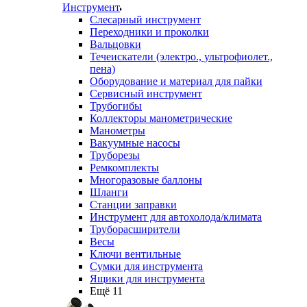
Инструмент
Слесарный инструмент
Переходники и проколки
Вальцовки
Течеискатели (электро., ультрофиолет.,
пена)
Оборудование и материал для пайки
Сервисный инструмент
Трубогибы
Коллекторы манометрические
Манометры
Вакуумные насосы
Труборезы
Ремкомплекты
Многоразовые баллоны
Шланги
Станции заправки
Инструмент для автохолода/климата
Труборасширители
Весы
Ключи вентильные
Сумки для инструмента
Ящики для инструмента
Ещё 11