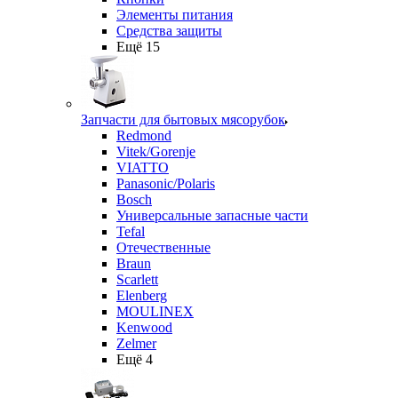
Элементы питания
Средства защиты
Ещё 15
Запчасти для бытовых мясорубок
Redmond
Vitek/Gorenje
VIATTO
Panasonic/Polaris
Bosch
Универсальные запасные части
Tefal
Отечественные
Braun
Scarlett
Elenberg
MOULINEX
Kenwood
Zelmer
Ещё 4