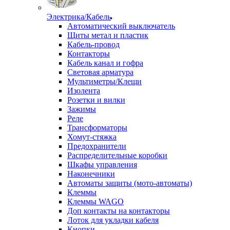
Электрика/Кабель
Автоматический выключатель
Щиты метал и пластик
Кабель-провод
Контакторы
Кабель канал и гофра
Световая арматура
Мультиметры/Клещи
Изолента
Розетки и вилки
Зажимы
Реле
Трансформаторы
Хомут-стяжка
Предохранители
Распределительные коробки
Шкафы управления
Наконечники
Автоматы защиты (мото-автоматы)
Клеммы
Клеммы WAGO
Доп контакты на контакторы
Лоток для укладки кабеля
Кнопки