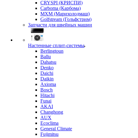
CRYSPI (КРИСПИ)
Carboma (Карбома)
MXM (Марихолодмаш)
Golfstream (Гольфстрим)
Запчасти для швейных машин
Настенные сплит-системы
Berlingtoun
Ballu
Dahatsu
Denko
Daichi
Daikin
Axioma
Bosch
Hitachi
Funai
AKAI
Changhong
AUX
Ecoclima
General Climate
Fujimitsu