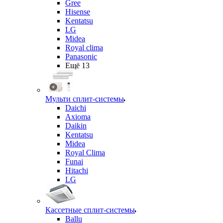
Gree
Hisense
Kentatsu
LG
Midea
Royal clima
Panasonic
Ещё 13
Мульти сплит-системы
Daichi
Axioma
Daikin
Kentatsu
Midea
Royal Clima
Funai
Hitachi
LG
Кассетные сплит-системы
Ballu