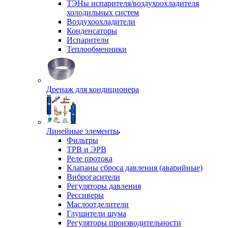
ТЭНы испарителя/воздухоохладителя
холодильных систем
Воздухоохладители
Конденсаторы
Испарители
Теплообменники
Дренаж для кондиционера
Линейные элементы
Фильтры
ТРВ и ЭРВ
Реле протока
Клапаны сброса давления (аварийные)
Виброгасители
Регуляторы давления
Рессиверы
Маслоотделители
Глушители шума
Регуляторы производительности