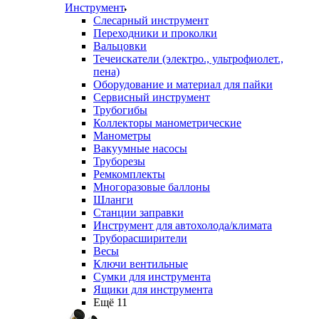
Инструмент
Слесарный инструмент
Переходники и проколки
Вальцовки
Течеискатели (электро., ультрофиолет.,
пена)
Оборудование и материал для пайки
Сервисный инструмент
Трубогибы
Коллекторы манометрические
Манометры
Вакуумные насосы
Труборезы
Ремкомплекты
Многоразовые баллоны
Шланги
Станции заправки
Инструмент для автохолода/климата
Труборасширители
Весы
Ключи вентильные
Сумки для инструмента
Ящики для инструмента
Ещё 11