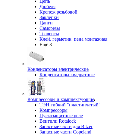
Цепь
Дюбеля
Крепеж резьбовой
Заклепки
Цанги
Саморезы
Траверсы
Клей, герметик, пена монтажная
Ещё 3
Конденсаторы электрические
Конденсаторы квадратные
Компрессоры и комплектующие
ТЭН гибкий "пластинчатый"
Компрессоры
Пускозащитные реле
Вентили Rotalock
Запасные части для Bitzer
Запасные части Copeland