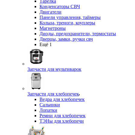
Тарелка
Конденсаторы СВЧ
Двигатели
Панели управления, таймеры
Кольца, треноги, коуплеры
Магнетроны
Диоды, предохранители, термостаты
Дверцы, замки, ручки свч
Ещё 1
Запчасти для мультиварок
Запчасти для хлебопечек
Ведра для хлебопечек
Сальники
Лопатки
Ремни для хлебопечек
ТЭНы для хлебопечи