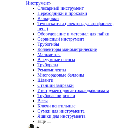
Инструмент
Слесарный инструмент
Переходники и проколки
Вальцовки
Течеискатели (электро., ультрофиолет.,
пена)
Оборудование и материал для пайки
Сервисный инструмент
Трубогибы
Коллекторы манометрические
Манометры
Вакуумные насосы
Труборезы
Ремкомплекты
Многоразовые баллоны
Шланги
Станции заправки
Инструмент для автохолода/климата
Труборасширители
Весы
Ключи вентильные
Сумки для инструмента
Ящики для инструмента
Ещё 11