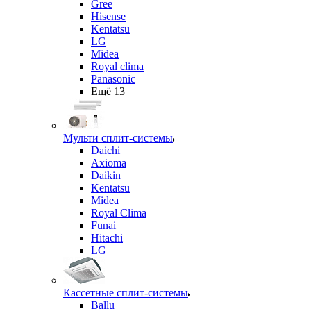
Gree
Hisense
Kentatsu
LG
Midea
Royal clima
Panasonic
Ещё 13
Мульти сплит-системы
Daichi
Axioma
Daikin
Kentatsu
Midea
Royal Clima
Funai
Hitachi
LG
Кассетные сплит-системы
Ballu