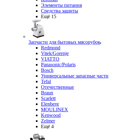
Элементы питания
Средства защиты
Ещё 15
Запчасти для бытовых мясорубок
Redmond
Vitek/Gorenje
VIATTO
Panasonic/Polaris
Bosch
Универсальные запасные части
Tefal
Отечественные
Braun
Scarlett
Elenberg
MOULINEX
Kenwood
Zelmer
Ещё 4