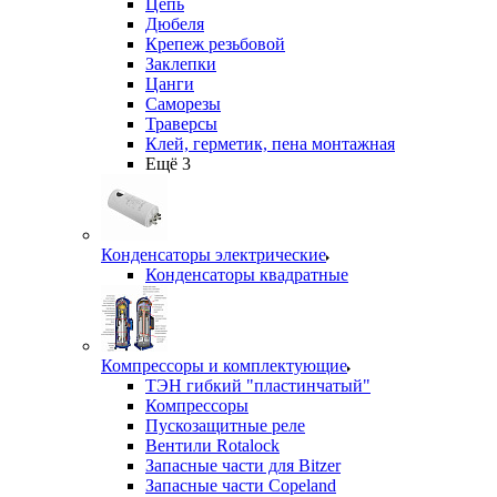
Цепь
Дюбеля
Крепеж резьбовой
Заклепки
Цанги
Саморезы
Траверсы
Клей, герметик, пена монтажная
Ещё 3
Конденсаторы электрические
Конденсаторы квадратные
Компрессоры и комплектующие
ТЭН гибкий "пластинчатый"
Компрессоры
Пускозащитные реле
Вентили Rotalock
Запасные части для Bitzer
Запасные части Copeland