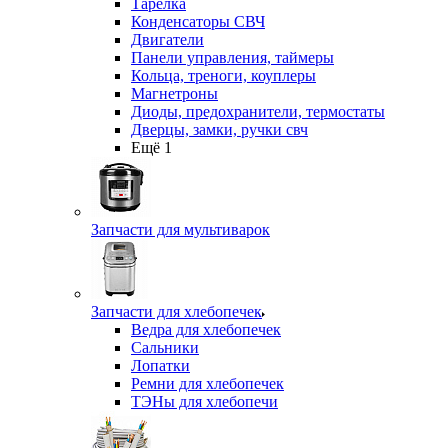
Тарелка
Конденсаторы СВЧ
Двигатели
Панели управления, таймеры
Кольца, треноги, коуплеры
Магнетроны
Диоды, предохранители, термостаты
Дверцы, замки, ручки свч
Ещё 1
Запчасти для мультиварок
Запчасти для хлебопечек
Ведра для хлебопечек
Сальники
Лопатки
Ремни для хлебопечек
ТЭНы для хлебопечи