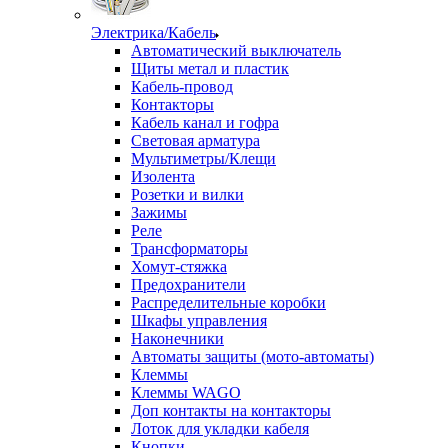
Электрика/Кабель
Автоматический выключатель
Щиты метал и пластик
Кабель-провод
Контакторы
Кабель канал и гофра
Световая арматура
Мультиметры/Клещи
Изолента
Розетки и вилки
Зажимы
Реле
Трансформаторы
Хомут-стяжка
Предохранители
Распределительные коробки
Шкафы управления
Наконечники
Автоматы защиты (мото-автоматы)
Клеммы
Клеммы WAGO
Доп контакты на контакторы
Лоток для укладки кабеля
Кнопки