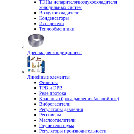
ТЭНы испарителя/воздухоохладителя
холодильных систем
Воздухоохладители
Конденсаторы
Испарители
Теплообменники
Дренаж для кондиционера
Линейные элементы
Фильтры
ТРВ и ЭРВ
Реле протока
Клапаны сброса давления (аварийные)
Виброгасители
Регуляторы давления
Рессиверы
Маслоотделители
Глушители шума
Регуляторы производительности