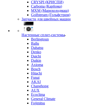
CRYSPI (КРИСПИ)
Carboma (Карбома)
MXM (Марихолодмаш)
Golfstream (Гольфстрим)
Запчасти для швейных машин
Настенные сплит-системы
Berlingtoun
Ballu
Dahatsu
Denko
Daichi
Daikin
Axioma
Bosch
Hitachi
Funai
AKAI
Changhong
AUX
Ecoclima
General Climate
Fujimitsu