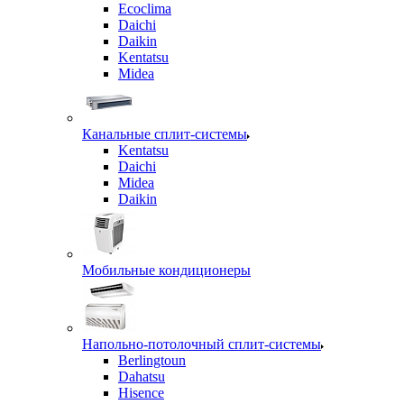
Ecoclima
Daichi
Daikin
Kentatsu
Midea
Канальные сплит-системы
Kentatsu
Daichi
Midea
Daikin
Мобильные кондиционеры
Напольно-потолочный сплит-системы
Berlingtoun
Dahatsu
Hisence