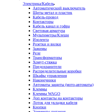
Электрика/Кабель
Автоматический выключатель
Щиты метал и пластик
Кабель-провод
Контакторы
Кабель канал и гофра
Световая арматура
Мультиметры/Клещи
Изолента
Розетки и вилки
Зажимы
Реле
Трансформаторы
Хомут-стяжка
Предохранители
Распределительные коробки
Шкафы управления
Наконечники
Автоматы защиты (мото-автоматы)
Клеммы
Клеммы WAGO
Доп контакты на контакторы
Лоток для укладки кабеля
Кнопки
Элементы питания