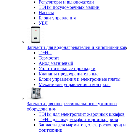
Регуляторы и выключатели
ТЭНы посудомоечных машин
Насосы
Блоки управления
УБЛ
Запчасти для водонагревателей и кипятильников
ТЭНы
Термостат
Анод магниевый
Уплотнительные прокладки
Клапаны предохранительные
Блоки управления и электронные платы
Механизмы управления и контроля
Запчасти для профессионального кухонного
оборудования
ТЭНы для электроплит жарочных шкафов
ТЭНы для шаурмы,фритюрницы,гриля
Запчасти для мармитов, электросковород и
фритюрниц