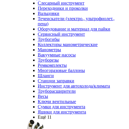
Слесарный инструмент
Переходники и проколки
Вальцовки
Течеискатели (электро., ультрофиолет.,
пена)
Оборудование и материал для пайки
Сервисный инструмент
Трубогибы
Коллекторы манометрические
Манометры
Вакуумные насосы
Труборезы
Ремкомплекты
Многоразовые баллоны
Шланги
Станции заправки
Инструмент для автохолода/климата
Труборасширители
Весы
Ключи вентильные
Сумки для инструмента
Ящики для инструмента
Ещё 11