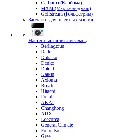
Carboma (Карбома)
MXM (Марихолодмаш)
Golfstream (Гольфстрим)
Запчасти для швейных машин
Настенные сплит-системы
Berlingtoun
Ballu
Dahatsu
Denko
Daichi
Daikin
Axioma
Bosch
Hitachi
Funai
AKAI
Changhong
AUX
Ecoclima
General Climate
Fujimitsu
Gree