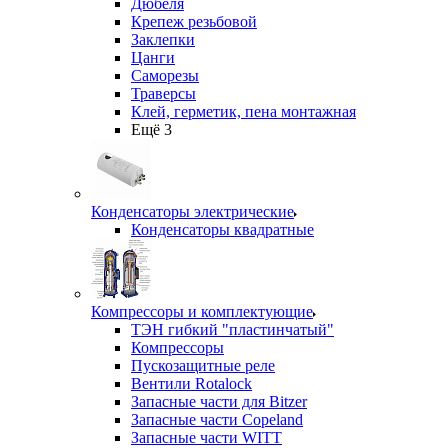
Дюбеля
Крепеж резьбовой
Заклепки
Цанги
Саморезы
Траверсы
Клей, герметик, пена монтажная
Ещё 3
Конденсаторы электрические
Конденсаторы квадратные
Компрессоры и комплектующие
ТЭН гибкий "пластинчатый"
Компрессоры
Пускозащитные реле
Вентили Rotalock
Запасные части для Bitzer
Запасные части Copeland
Запасные части WITT