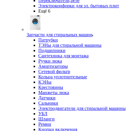
Переключатели,реле
Электроконфорки для эл. бытовых плит
Ещё 6
Запчасти для стиральных машин
Патрубки
ТЭНы для стиральной машины
Подшипники
Сантехника для монтажа
Ручки люка
Амортизаторы
Сетевой фильтр
Кольца уплотнительные
КЭНы
Крестовины
Манжеты люка
Датчики
Сальники
Электродвигатели для стиральной машины
УБЛ
Шланги
Ремни
Кнопки включения