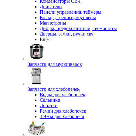
Конденсаторы СВЧ
Двигатели
Панели управления, таймеры
Кольца, треноги, коуплеры
Магнетроны
Диоды, предохранители, термостаты
Дверцы, замки, ручки свч
Ещё 1
Запчасти для мультиварок
Запчасти для хлебопечек
Ведра для хлебопечек
Сальники
Лопатки
Ремни для хлебопечек
ТЭНы для хлебопечи