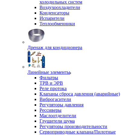
холодильных систем
Воздухоохладители
Конденсаторы
Испарители
Теплообменники
Дренаж для кондиционера
Линейные элементы
Фильтры
ТРВ и ЭРВ
Реле протока
Клапаны сброса давления (аварийные)
Виброгасители
Регуляторы давления
Рессиверы
Маслоотделители
Глушители шума
Регуляторы производительности
Сервоприводные клапана/Пилотные