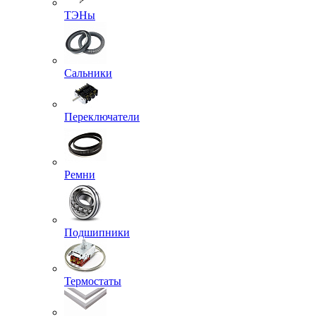
ТЭНы
Сальники
Переключатели
Ремни
Подшипники
Термостаты