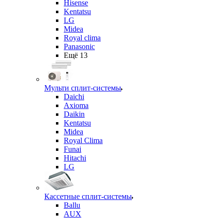
Hisense
Kentatsu
LG
Midea
Royal clima
Panasonic
Ещё 13
Мульти сплит-системы
Daichi
Axioma
Daikin
Kentatsu
Midea
Royal Clima
Funai
Hitachi
LG
Кассетные сплит-системы
Ballu
AUX