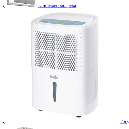
Системы обогрева
Осу