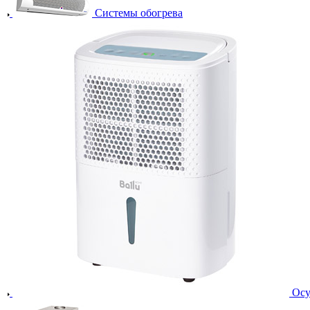
Системы обогрева
Осу