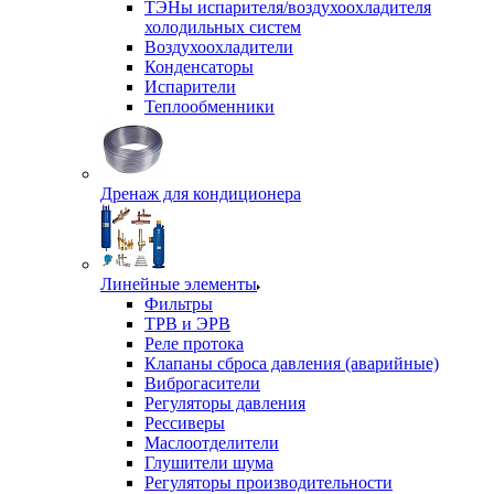
ТЭНы испарителя/воздухоохладителя
холодильных систем
Воздухоохладители
Конденсаторы
Испарители
Теплообменники
Дренаж для кондиционера
Линейные элементы
Фильтры
ТРВ и ЭРВ
Реле протока
Клапаны сброса давления (аварийные)
Виброгасители
Регуляторы давления
Рессиверы
Маслоотделители
Глушители шума
Регуляторы производительности