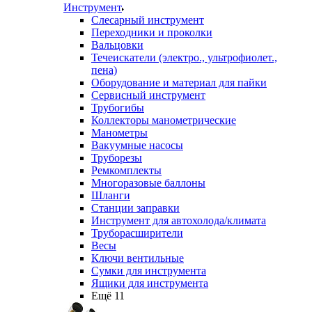
Инструмент
Слесарный инструмент
Переходники и проколки
Вальцовки
Течеискатели (электро., ультрофиолет.,
пена)
Оборудование и материал для пайки
Сервисный инструмент
Трубогибы
Коллекторы манометрические
Манометры
Вакуумные насосы
Труборезы
Ремкомплекты
Многоразовые баллоны
Шланги
Станции заправки
Инструмент для автохолода/климата
Труборасширители
Весы
Ключи вентильные
Сумки для инструмента
Ящики для инструмента
Ещё 11