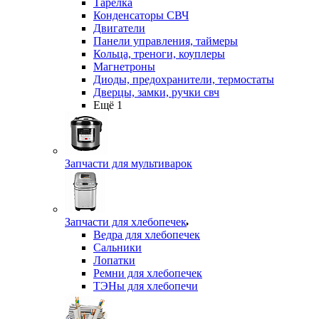
Тарелка
Конденсаторы СВЧ
Двигатели
Панели управления, таймеры
Кольца, треноги, коуплеры
Магнетроны
Диоды, предохранители, термостаты
Дверцы, замки, ручки свч
Ещё 1
Запчасти для мультиварок
Запчасти для хлебопечек
Ведра для хлебопечек
Сальники
Лопатки
Ремни для хлебопечек
ТЭНы для хлебопечи