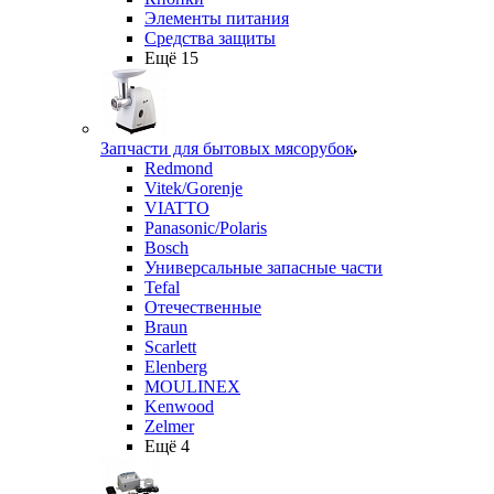
Элементы питания
Средства защиты
Ещё 15
Запчасти для бытовых мясорубок
Redmond
Vitek/Gorenje
VIATTO
Panasonic/Polaris
Bosch
Универсальные запасные части
Tefal
Отечественные
Braun
Scarlett
Elenberg
MOULINEX
Kenwood
Zelmer
Ещё 4