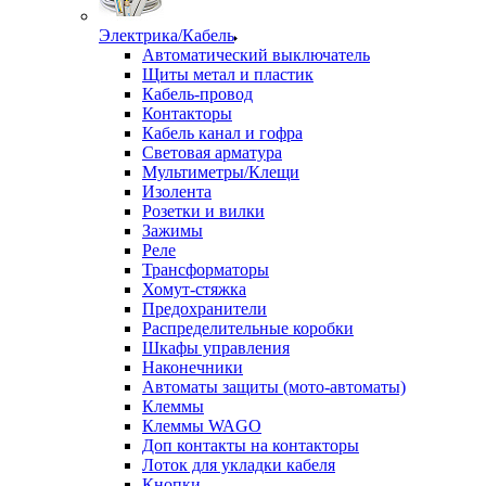
Электрика/Кабель
Автоматический выключатель
Щиты метал и пластик
Кабель-провод
Контакторы
Кабель канал и гофра
Световая арматура
Мультиметры/Клещи
Изолента
Розетки и вилки
Зажимы
Реле
Трансформаторы
Хомут-стяжка
Предохранители
Распределительные коробки
Шкафы управления
Наконечники
Автоматы защиты (мото-автоматы)
Клеммы
Клеммы WAGO
Доп контакты на контакторы
Лоток для укладки кабеля
Кнопки