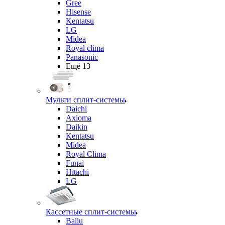
Gree
Hisense
Kentatsu
LG
Midea
Royal clima
Panasonic
Ещё 13
Мульти сплит-системы
Daichi
Axioma
Daikin
Kentatsu
Midea
Royal Clima
Funai
Hitachi
LG
Кассетные сплит-системы
Ballu