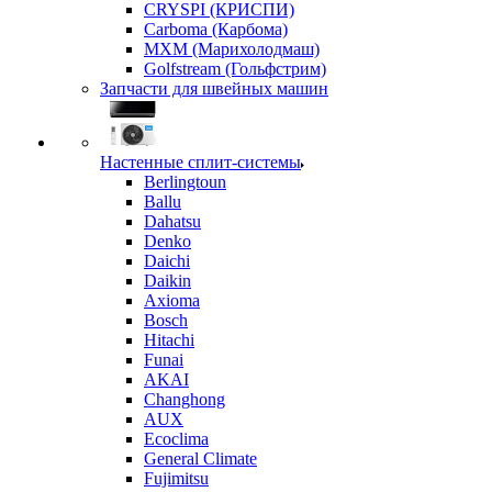
CRYSPI (КРИСПИ)
Carboma (Карбома)
MXM (Марихолодмаш)
Golfstream (Гольфстрим)
Запчасти для швейных машин
Настенные сплит-системы
Berlingtoun
Ballu
Dahatsu
Denko
Daichi
Daikin
Axioma
Bosch
Hitachi
Funai
AKAI
Changhong
AUX
Ecoclima
General Climate
Fujimitsu