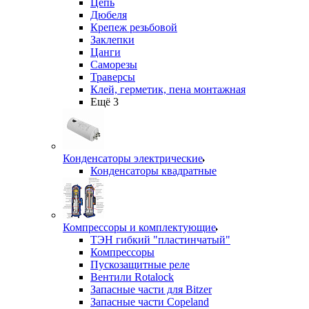
Цепь
Дюбеля
Крепеж резьбовой
Заклепки
Цанги
Саморезы
Траверсы
Клей, герметик, пена монтажная
Ещё 3
Конденсаторы электрические
Конденсаторы квадратные
Компрессоры и комплектующие
ТЭН гибкий "пластинчатый"
Компрессоры
Пускозащитные реле
Вентили Rotalock
Запасные части для Bitzer
Запасные части Copeland