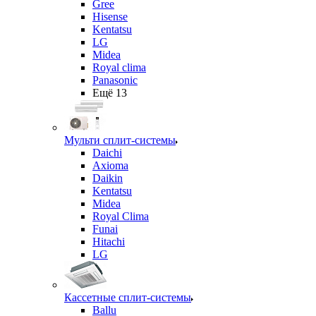
Gree
Hisense
Kentatsu
LG
Midea
Royal clima
Panasonic
Ещё 13
Мульти сплит-системы
Daichi
Axioma
Daikin
Kentatsu
Midea
Royal Clima
Funai
Hitachi
LG
Кассетные сплит-системы
Ballu