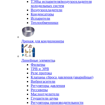
ТЭНы испарителя/воздухоохладителя
холодильных систем
Воздухоохладители
Конденсаторы
Испарители
Теплообменники
Дренаж для кондиционера
Линейные элементы
Фильтры
ТРВ и ЭРВ
Реле протока
Клапаны сброса давления (аварийные)
Виброгасители
Регуляторы давления
Рессиверы
Маслоотделители
Глушители шума
Регуляторы производительности