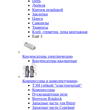
Цепь
Дюбеля
Крепеж резьбовой
Заклепки
Цанги
Саморезы
Траверсы
Клей, герметик, пена монтажная
Ещё 3
Конденсаторы электрические
Конденсаторы квадратные
Компрессоры и комплектующие
ТЭН гибкий "пластинчатый"
Компрессоры
Пускозащитные реле
Вентили Rotalock
Запасные части для Bitzer
Запасные части Copeland