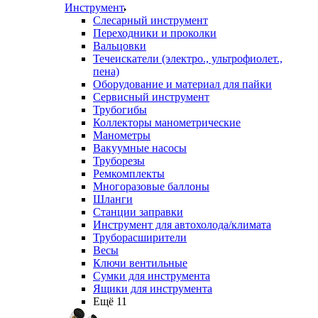
Инструмент
Слесарный инструмент
Переходники и проколки
Вальцовки
Течеискатели (электро., ультрофиолет.,
пена)
Оборудование и материал для пайки
Сервисный инструмент
Трубогибы
Коллекторы манометрические
Манометры
Вакуумные насосы
Труборезы
Ремкомплекты
Многоразовые баллоны
Шланги
Станции заправки
Инструмент для автохолода/климата
Труборасширители
Весы
Ключи вентильные
Сумки для инструмента
Ящики для инструмента
Ещё 11