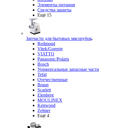
Элементы питания
Средства защиты
Ещё 15
Запчасти для бытовых мясорубок
Redmond
Vitek/Gorenje
VIATTO
Panasonic/Polaris
Bosch
Универсальные запасные части
Tefal
Отечественные
Braun
Scarlett
Elenberg
MOULINEX
Kenwood
Zelmer
Ещё 4