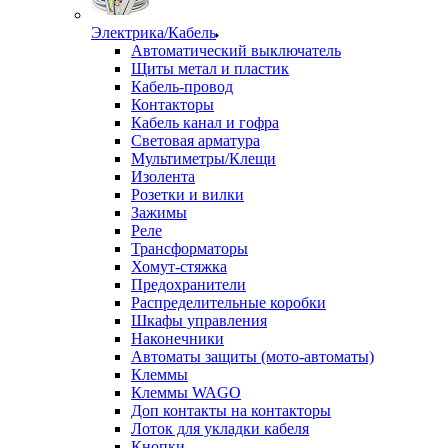
Электрика/Кабель
Автоматический выключатель
Щиты метал и пластик
Кабель-провод
Контакторы
Кабель канал и гофра
Световая арматура
Мультиметры/Клещи
Изолента
Розетки и вилки
Зажимы
Реле
Трансформаторы
Хомут-стяжка
Предохранители
Распределительные коробки
Шкафы управления
Наконечники
Автоматы защиты (мото-автоматы)
Клеммы
Клеммы WAGO
Доп контакты на контакторы
Лоток для укладки кабеля
Кнопки