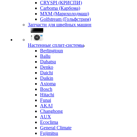
CRYSPI (КРИСПИ)
Carboma (Карбома)
MXM (Марихолодмаш)
Golfstream (Гольфстрим)
Запчасти для швейных машин
Настенные сплит-системы
Berlingtoun
Ballu
Dahatsu
Denko
Daichi
Daikin
Axioma
Bosch
Hitachi
Funai
AKAI
Changhong
AUX
Ecoclima
General Climate
Fujimitsu