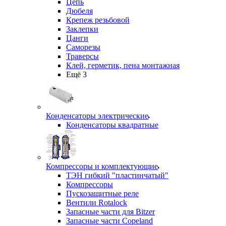
Цепь
Дюбеля
Крепеж резьбовой
Заклепки
Цанги
Саморезы
Траверсы
Клей, герметик, пена монтажная
Ещё 3
Конденсаторы электрические
Конденсаторы квадратные
Компрессоры и комплектующие
ТЭН гибкий "пластинчатый"
Компрессоры
Пускозащитные реле
Вентили Rotalock
Запасные части для Bitzer
Запасные части Copeland