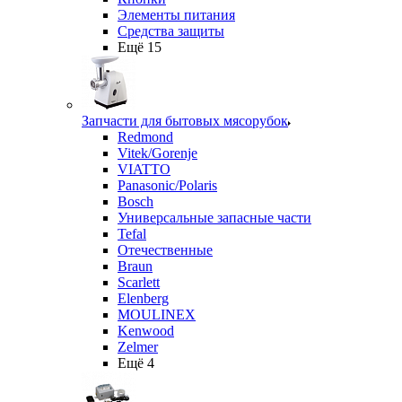
Элементы питания
Средства защиты
Ещё 15
Запчасти для бытовых мясорубок
Redmond
Vitek/Gorenje
VIATTO
Panasonic/Polaris
Bosch
Универсальные запасные части
Tefal
Отечественные
Braun
Scarlett
Elenberg
MOULINEX
Kenwood
Zelmer
Ещё 4