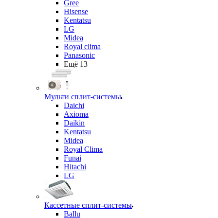
Gree
Hisense
Kentatsu
LG
Midea
Royal clima
Panasonic
Ещё 13
Мульти сплит-системы
Daichi
Axioma
Daikin
Kentatsu
Midea
Royal Clima
Funai
Hitachi
LG
Кассетные сплит-системы
Ballu