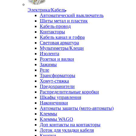
Электрика/Кабель
Автоматический выключатель
Щиты метал и пластик
Кабель-провод
Контакторы
Кабель канал и гофра
Световая арматура
Мультиметры/Клещи
Изолента
Розетки и вилки
Зажимы
Реле
Трансформаторы
Хомут-стяжка
Предохранители
Распределительные коробки
Шкафы управления
Наконечники
Автоматы защиты (мото-автоматы)
Клеммы
Клеммы WAGO
Доп контакты на контакторы
Лоток для укладки кабеля
Кнопки