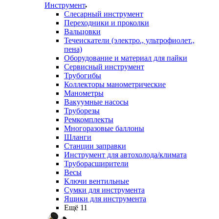
Инструмент
Слесарный инструмент
Переходники и проколки
Вальцовки
Течеискатели (электро., ультрофиолет.,
пена)
Оборудование и материал для пайки
Сервисный инструмент
Трубогибы
Коллекторы манометрические
Манометры
Вакуумные насосы
Труборезы
Ремкомплекты
Многоразовые баллоны
Шланги
Станции заправки
Инструмент для автохолода/климата
Труборасширители
Весы
Ключи вентильные
Сумки для инструмента
Ящики для инструмента
Ещё 11