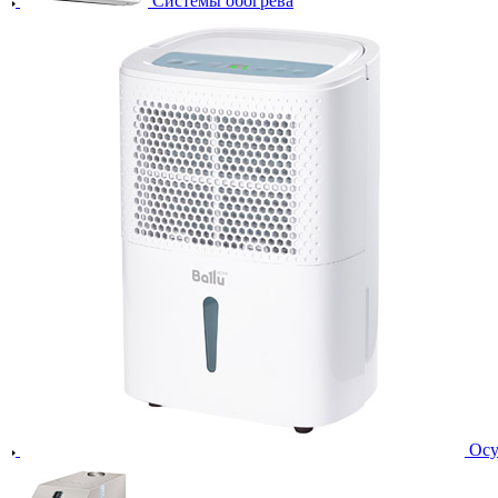
Системы обогрева
Осу