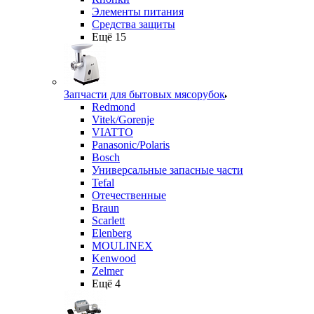
Элементы питания
Средства защиты
Ещё 15
Запчасти для бытовых мясорубок
Redmond
Vitek/Gorenje
VIATTO
Panasonic/Polaris
Bosch
Универсальные запасные части
Tefal
Отечественные
Braun
Scarlett
Elenberg
MOULINEX
Kenwood
Zelmer
Ещё 4