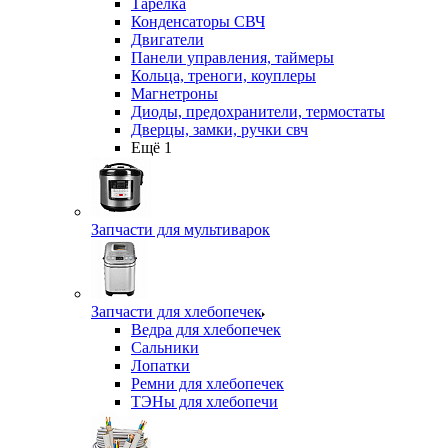
Тарелка
Конденсаторы СВЧ
Двигатели
Панели управления, таймеры
Кольца, треноги, коуплеры
Магнетроны
Диоды, предохранители, термостаты
Дверцы, замки, ручки свч
Ещё 1
Запчасти для мультиварок
Запчасти для хлебопечек
Ведра для хлебопечек
Сальники
Лопатки
Ремни для хлебопечек
ТЭНы для хлебопечи