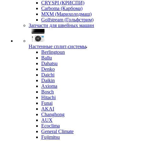
CRYSPI (КРИСПИ)
Carboma (Карбома)
MXM (Марихолодмаш)
Golfstream (Гольфстрим)
Запчасти для швейных машин
Настенные сплит-системы
Berlingtoun
Ballu
Dahatsu
Denko
Daichi
Daikin
Axioma
Bosch
Hitachi
Funai
AKAI
Changhong
AUX
Ecoclima
General Climate
Fujimitsu