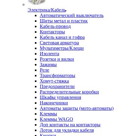
Электрика/Кабель
Автоматический выключатель
Щиты метал и пластик
Кабель-провод
Контакторы
Кабель канал и гофра
Световая арматура
Мультиметры/Клещи
Изолента
Розетки и вилки
Зажимы
Реле
Трансформаторы
Хомут-стяжка
Предохранители
Распределительные коробки
Шкафы управления
Наконечники
Автоматы защиты (мото-автоматы)
Клеммы
Клеммы WAGO
Доп контакты на контакторы
Лоток для укладки кабеля
Кнопки