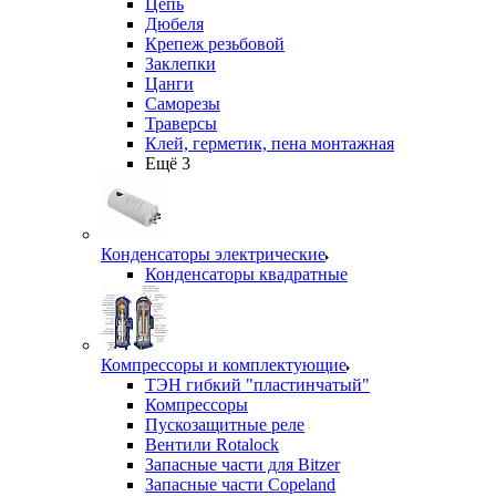
Цепь
Дюбеля
Крепеж резьбовой
Заклепки
Цанги
Саморезы
Траверсы
Клей, герметик, пена монтажная
Ещё 3
Конденсаторы электрические
Конденсаторы квадратные
Компрессоры и комплектующие
ТЭН гибкий "пластинчатый"
Компрессоры
Пускозащитные реле
Вентили Rotalock
Запасные части для Bitzer
Запасные части Copeland