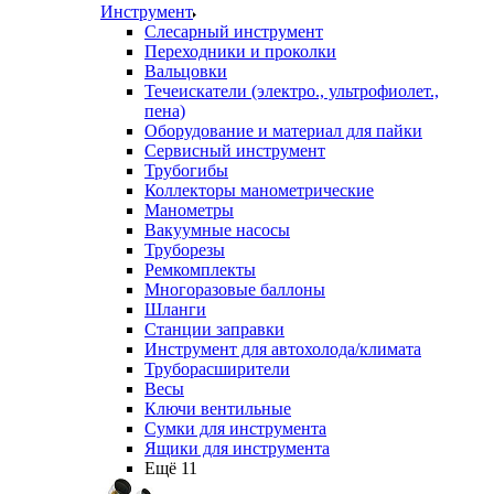
Инструмент
Слесарный инструмент
Переходники и проколки
Вальцовки
Течеискатели (электро., ультрофиолет.,
пена)
Оборудование и материал для пайки
Сервисный инструмент
Трубогибы
Коллекторы манометрические
Манометры
Вакуумные насосы
Труборезы
Ремкомплекты
Многоразовые баллоны
Шланги
Станции заправки
Инструмент для автохолода/климата
Труборасширители
Весы
Ключи вентильные
Сумки для инструмента
Ящики для инструмента
Ещё 11