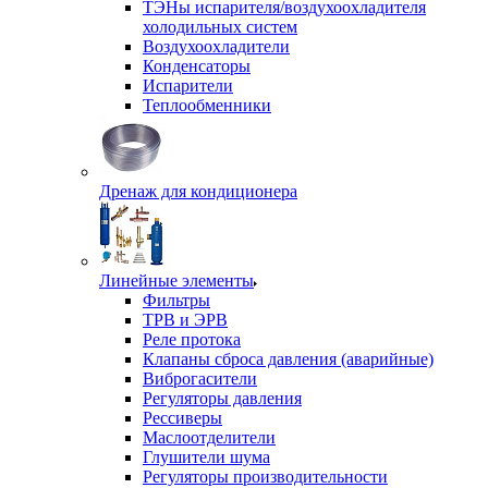
ТЭНы испарителя/воздухоохладителя
холодильных систем
Воздухоохладители
Конденсаторы
Испарители
Теплообменники
Дренаж для кондиционера
Линейные элементы
Фильтры
ТРВ и ЭРВ
Реле протока
Клапаны сброса давления (аварийные)
Виброгасители
Регуляторы давления
Рессиверы
Маслоотделители
Глушители шума
Регуляторы производительности