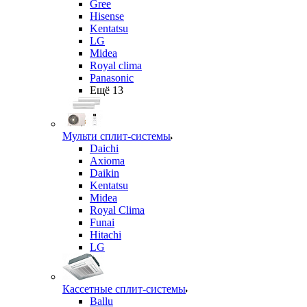
Gree
Hisense
Kentatsu
LG
Midea
Royal clima
Panasonic
Ещё 13
Мульти сплит-системы
Daichi
Axioma
Daikin
Kentatsu
Midea
Royal Clima
Funai
Hitachi
LG
Кассетные сплит-системы
Ballu