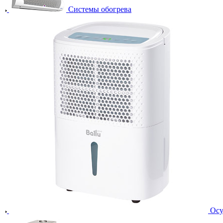
Системы обогрева
Осу