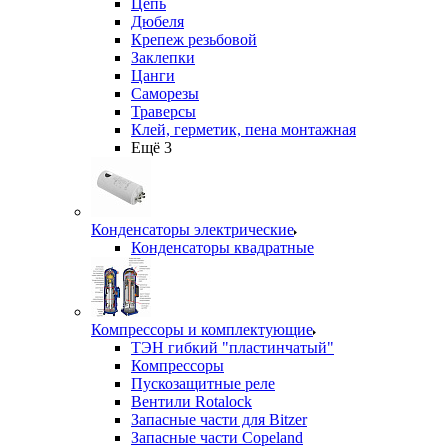
Цепь
Дюбеля
Крепеж резьбовой
Заклепки
Цанги
Саморезы
Траверсы
Клей, герметик, пена монтажная
Ещё 3
Конденсаторы электрические
Конденсаторы квадратные
Компрессоры и комплектующие
ТЭН гибкий "пластинчатый"
Компрессоры
Пускозащитные реле
Вентили Rotalock
Запасные части для Bitzer
Запасные части Copeland