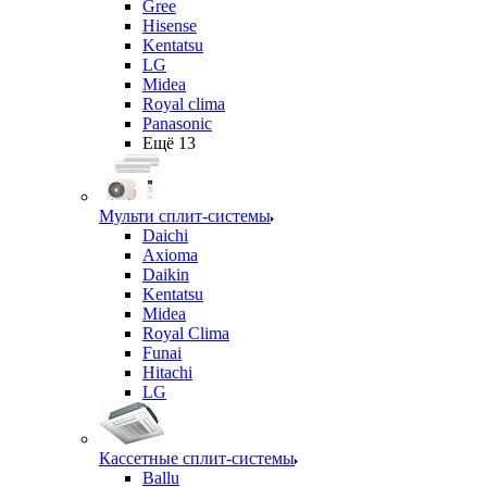
Gree
Hisense
Kentatsu
LG
Midea
Royal clima
Panasonic
Ещё 13
Мульти сплит-системы
Daichi
Axioma
Daikin
Kentatsu
Midea
Royal Clima
Funai
Hitachi
LG
Кассетные сплит-системы
Ballu