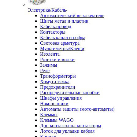
Электрика/Кабель
Автоматический выключатель
Щиты метал и пластик
Кабель-провод
Контакторы
Кабель канал и гофра
Световая арматура
Мультиметры/Клещи
Изолента
Розетки и вилки
Зажимы
Реле
Трансформаторы
Хомут-стяжка
Предохранители
Распределительные коробки
Шкафы управления
Наконечники
Автоматы защиты (мото-автоматы)
Клеммы
Клеммы WAGO
Доп контакты на контакторы
Лоток для укладки кабеля
Кнопки