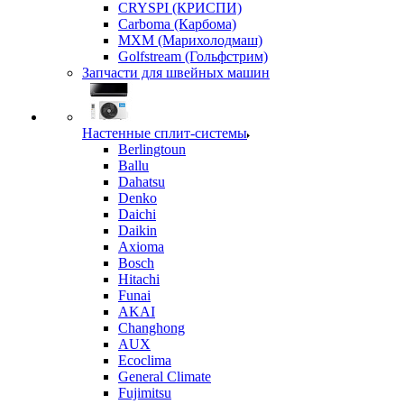
CRYSPI (КРИСПИ)
Carboma (Карбома)
MXM (Марихолодмаш)
Golfstream (Гольфстрим)
Запчасти для швейных машин
Настенные сплит-системы
Berlingtoun
Ballu
Dahatsu
Denko
Daichi
Daikin
Axioma
Bosch
Hitachi
Funai
AKAI
Changhong
AUX
Ecoclima
General Climate
Fujimitsu