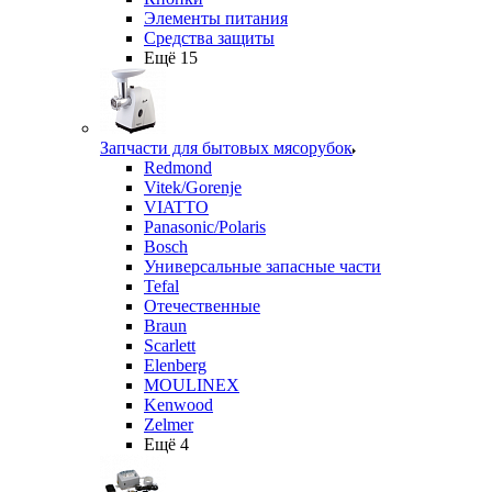
Элементы питания
Средства защиты
Ещё 15
Запчасти для бытовых мясорубок
Redmond
Vitek/Gorenje
VIATTO
Panasonic/Polaris
Bosch
Универсальные запасные части
Tefal
Отечественные
Braun
Scarlett
Elenberg
MOULINEX
Kenwood
Zelmer
Ещё 4