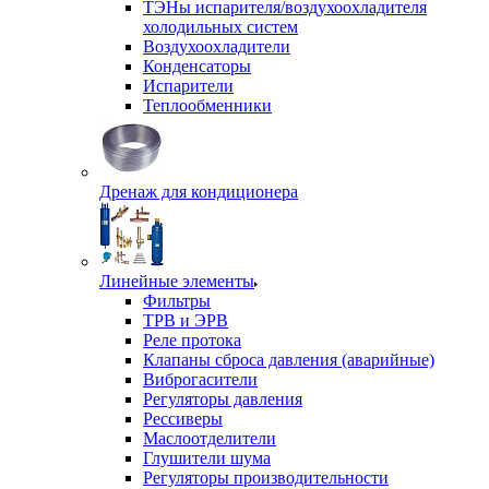
ТЭНы испарителя/воздухоохладителя
холодильных систем
Воздухоохладители
Конденсаторы
Испарители
Теплообменники
Дренаж для кондиционера
Линейные элементы
Фильтры
ТРВ и ЭРВ
Реле протока
Клапаны сброса давления (аварийные)
Виброгасители
Регуляторы давления
Рессиверы
Маслоотделители
Глушители шума
Регуляторы производительности