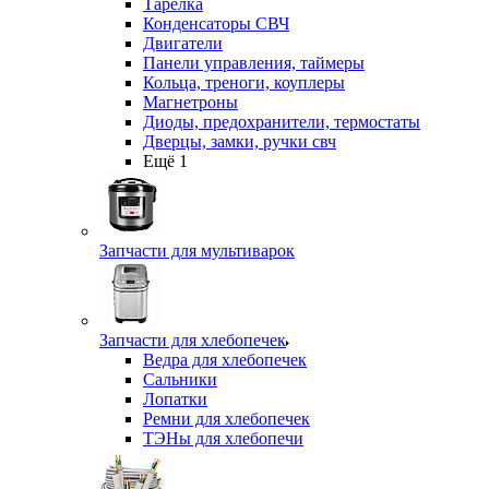
Тарелка
Конденсаторы СВЧ
Двигатели
Панели управления, таймеры
Кольца, треноги, коуплеры
Магнетроны
Диоды, предохранители, термостаты
Дверцы, замки, ручки свч
Ещё 1
Запчасти для мультиварок
Запчасти для хлебопечек
Ведра для хлебопечек
Сальники
Лопатки
Ремни для хлебопечек
ТЭНы для хлебопечи