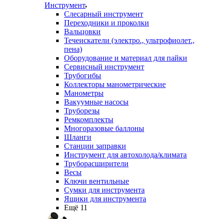
Инструмент
Слесарный инструмент
Переходники и проколки
Вальцовки
Течеискатели (электро., ультрофиолет.,
пена)
Оборудование и материал для пайки
Сервисный инструмент
Трубогибы
Коллекторы манометрические
Манометры
Вакуумные насосы
Труборезы
Ремкомплекты
Многоразовые баллоны
Шланги
Станции заправки
Инструмент для автохолода/климата
Труборасширители
Весы
Ключи вентильные
Сумки для инструмента
Ящики для инструмента
Ещё 11