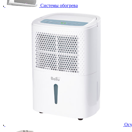
Системы обогрева
Осу