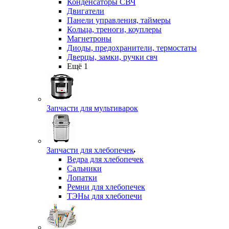
Конденсаторы СВЧ
Двигатели
Панели управления, таймеры
Кольца, треноги, коуплеры
Магнетроны
Диоды, предохранители, термостаты
Дверцы, замки, ручки свч
Ещё 1
Запчасти для мультиварок
Запчасти для хлебопечек
Ведра для хлебопечек
Сальники
Лопатки
Ремни для хлебопечек
ТЭНы для хлебопечи