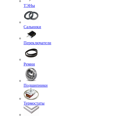
ТЭНы
Сальники
Переключатели
Ремни
Подшипники
Термостаты