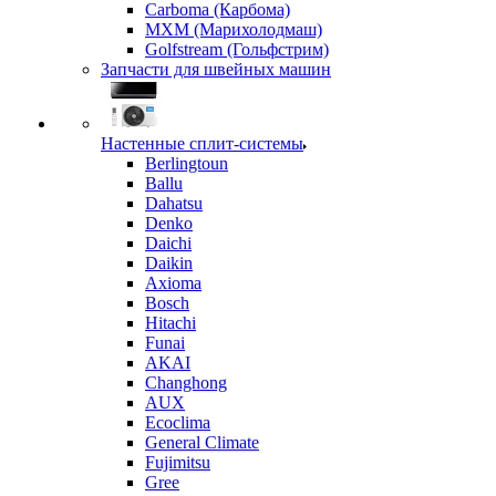
Carboma (Карбома)
MXM (Марихолодмаш)
Golfstream (Гольфстрим)
Запчасти для швейных машин
Настенные сплит-системы
Berlingtoun
Ballu
Dahatsu
Denko
Daichi
Daikin
Axioma
Bosch
Hitachi
Funai
AKAI
Changhong
AUX
Ecoclima
General Climate
Fujimitsu
Gree