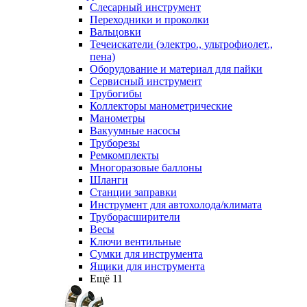
Слесарный инструмент
Переходники и проколки
Вальцовки
Течеискатели (электро., ультрофиолет.,
пена)
Оборудование и материал для пайки
Сервисный инструмент
Трубогибы
Коллекторы манометрические
Манометры
Вакуумные насосы
Труборезы
Ремкомплекты
Многоразовые баллоны
Шланги
Станции заправки
Инструмент для автохолода/климата
Труборасширители
Весы
Ключи вентильные
Сумки для инструмента
Ящики для инструмента
Ещё 11