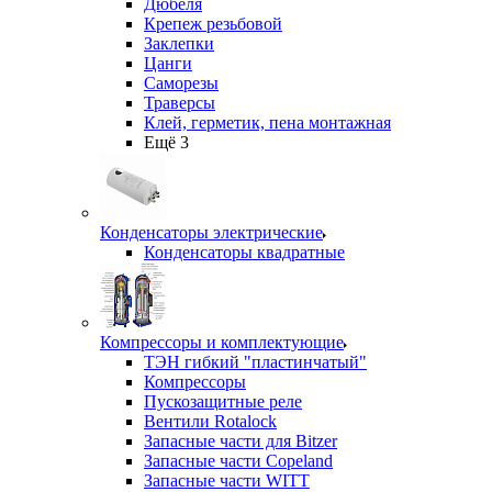
Дюбеля
Крепеж резьбовой
Заклепки
Цанги
Саморезы
Траверсы
Клей, герметик, пена монтажная
Ещё 3
Конденсаторы электрические
Конденсаторы квадратные
Компрессоры и комплектующие
ТЭН гибкий "пластинчатый"
Компрессоры
Пускозащитные реле
Вентили Rotalock
Запасные части для Bitzer
Запасные части Copeland
Запасные части WITT