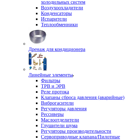
холодильных систем
Воздухоохладители
Конденсаторы
Испарители
Теплообменники
Дренаж для кондиционера
Линейные элементы
Фильтры
ТРВ и ЭРВ
Реле протока
Клапаны сброса давления (аварийные)
Виброгасители
Регуляторы давления
Рессиверы
Маслоотделители
Глушители шума
Регуляторы производительности
Сервоприводные клапана/Пилотные