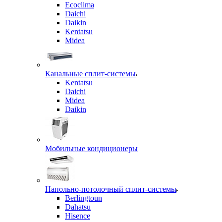
Ecoclima
Daichi
Daikin
Kentatsu
Midea
Канальные сплит-системы
Kentatsu
Daichi
Midea
Daikin
Мобильные кондиционеры
Напольно-потолочный сплит-системы
Berlingtoun
Dahatsu
Hisence