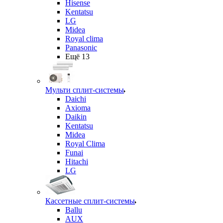
Hisense
Kentatsu
LG
Midea
Royal clima
Panasonic
Ещё 13
Мульти сплит-системы
Daichi
Axioma
Daikin
Kentatsu
Midea
Royal Clima
Funai
Hitachi
LG
Кассетные сплит-системы
Ballu
AUX