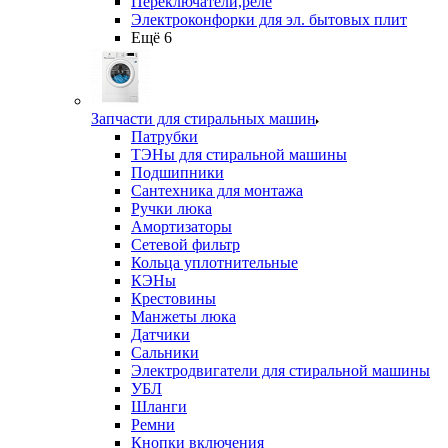
Переключатели,реле
Электроконфорки для эл. бытовых плит
Ещё 6
Запчасти для стиральных машин
Патрубки
ТЭНы для стиральной машины
Подшипники
Сантехника для монтажа
Ручки люка
Амортизаторы
Сетевой фильтр
Кольца уплотнительные
КЭНы
Крестовины
Манжеты люка
Датчики
Сальники
Электродвигатели для стиральной машины
УБЛ
Шланги
Ремни
Кнопки включения