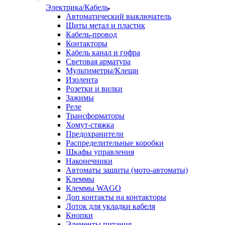
Электрика/Кабель
Автоматический выключатель
Щиты метал и пластик
Кабель-провод
Контакторы
Кабель канал и гофра
Световая арматура
Мультиметры/Клещи
Изолента
Розетки и вилки
Зажимы
Реле
Трансформаторы
Хомут-стяжка
Предохранители
Распределительные коробки
Шкафы управления
Наконечники
Автоматы защиты (мото-автоматы)
Клеммы
Клеммы WAGO
Доп контакты на контакторы
Лоток для укладки кабеля
Кнопки
Элементы питания