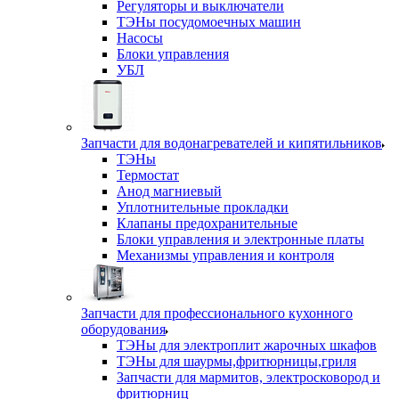
Регуляторы и выключатели
ТЭНы посудомоечных машин
Насосы
Блоки управления
УБЛ
Запчасти для водонагревателей и кипятильников
ТЭНы
Термостат
Анод магниевый
Уплотнительные прокладки
Клапаны предохранительные
Блоки управления и электронные платы
Механизмы управления и контроля
Запчасти для профессионального кухонного
оборудования
ТЭНы для электроплит жарочных шкафов
ТЭНы для шаурмы,фритюрницы,гриля
Запчасти для мармитов, электросковород и
фритюрниц