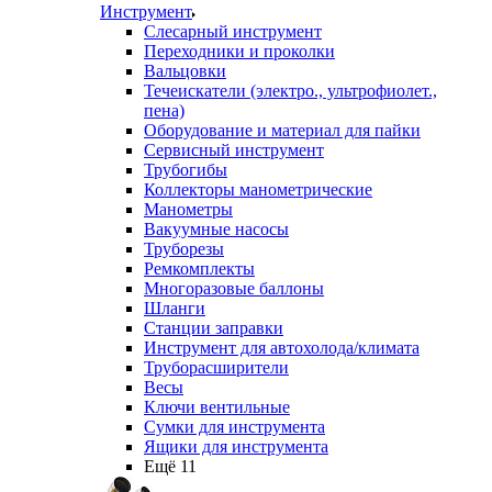
Инструмент
Слесарный инструмент
Переходники и проколки
Вальцовки
Течеискатели (электро., ультрофиолет.,
пена)
Оборудование и материал для пайки
Сервисный инструмент
Трубогибы
Коллекторы манометрические
Манометры
Вакуумные насосы
Труборезы
Ремкомплекты
Многоразовые баллоны
Шланги
Станции заправки
Инструмент для автохолода/климата
Труборасширители
Весы
Ключи вентильные
Сумки для инструмента
Ящики для инструмента
Ещё 11