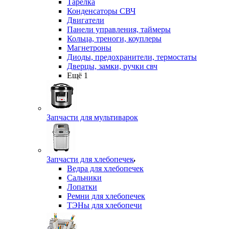
Тарелка
Конденсаторы СВЧ
Двигатели
Панели управления, таймеры
Кольца, треноги, коуплеры
Магнетроны
Диоды, предохранители, термостаты
Дверцы, замки, ручки свч
Ещё 1
Запчасти для мультиварок
Запчасти для хлебопечек
Ведра для хлебопечек
Сальники
Лопатки
Ремни для хлебопечек
ТЭНы для хлебопечи