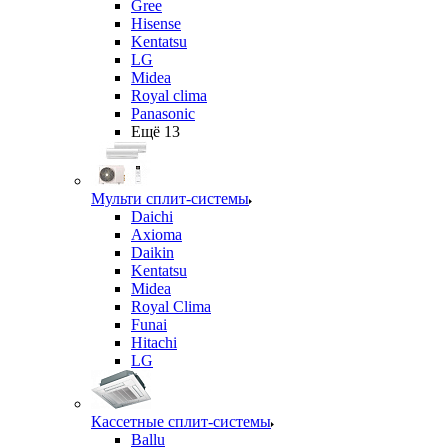
Gree
Hisense
Kentatsu
LG
Midea
Royal clima
Panasonic
Ещё 13
Мульти сплит-системы
Daichi
Axioma
Daikin
Kentatsu
Midea
Royal Clima
Funai
Hitachi
LG
Кассетные сплит-системы
Ballu