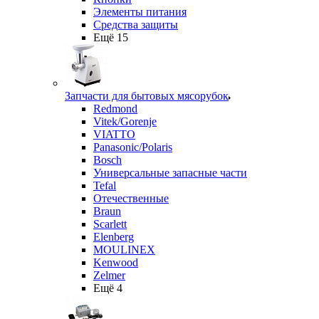
Элементы питания
Средства защиты
Ещё 15
Запчасти для бытовых мясорубок
Redmond
Vitek/Gorenje
VIATTO
Panasonic/Polaris
Bosch
Универсальные запасные части
Tefal
Отечественные
Braun
Scarlett
Elenberg
MOULINEX
Kenwood
Zelmer
Ещё 4