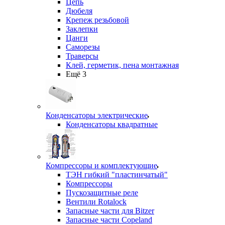
Цепь
Дюбеля
Крепеж резьбовой
Заклепки
Цанги
Саморезы
Траверсы
Клей, герметик, пена монтажная
Ещё 3
Конденсаторы электрические
Конденсаторы квадратные
Компрессоры и комплектующие
ТЭН гибкий "пластинчатый"
Компрессоры
Пускозащитные реле
Вентили Rotalock
Запасные части для Bitzer
Запасные части Copeland