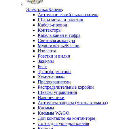
Электрика/Кабель
Автоматический выключатель
Щиты метал и пластик
Кабель-провод
Контакторы
Кабель канал и гофра
Световая арматура
Мультиметры/Клещи
Изолента
Розетки и вилки
Зажимы
Реле
Трансформаторы
Хомут-стяжка
Предохранители
Распределительные коробки
Шкафы управления
Наконечники
Автоматы защиты (мото-автоматы)
Клеммы
Клеммы WAGO
Доп контакты на контакторы
Лоток для укладки кабеля
Кнопки