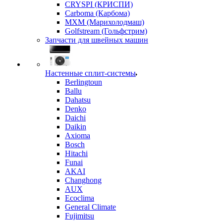
CRYSPI (КРИСПИ)
Carboma (Карбома)
MXM (Марихолодмаш)
Golfstream (Гольфстрим)
Запчасти для швейных машин
Настенные сплит-системы
Berlingtoun
Ballu
Dahatsu
Denko
Daichi
Daikin
Axioma
Bosch
Hitachi
Funai
AKAI
Changhong
AUX
Ecoclima
General Climate
Fujimitsu