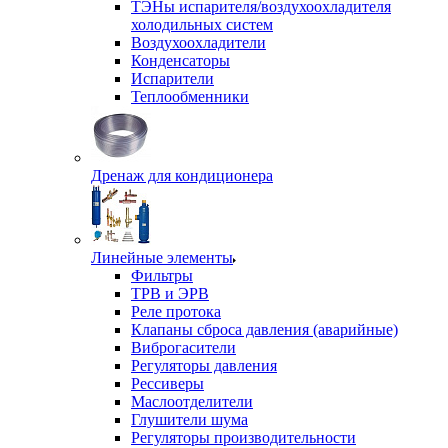
ТЭНы испарителя/воздухоохладителя
холодильных систем
Воздухоохладители
Конденсаторы
Испарители
Теплообменники
Дренаж для кондиционера
Линейные элементы
Фильтры
ТРВ и ЭРВ
Реле протока
Клапаны сброса давления (аварийные)
Виброгасители
Регуляторы давления
Рессиверы
Маслоотделители
Глушители шума
Регуляторы производительности