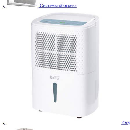
Системы обогрева
Осу